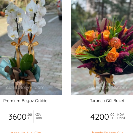
Premium Beyaz Orkide
Turuncu Gül Buketi
3600
4200
,00
KDV
,00
KDV
TL
Dahil
TL
Dahil
İstanbul'a Aynı Gün
İstanbul'a Aynı Gün