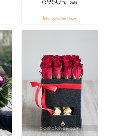
6960
TL
Dahil
İstanbul'a Aynı Gün