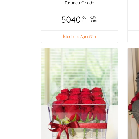
Turuncu Orkide
5040
,00
KDV
TL
Dahil
İstanbul'a Aynı Gün