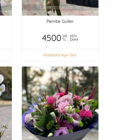
Pembe Güller
4500
,00
KDV
TL
Dahil
İstanbul'a Aynı Gün