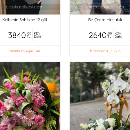
Kalbimin Sahibine 12 gül
Bir Çanta Mutluluk
3840
2640
,00
KDV
,00
KDV
TL
Dahil
TL
Dahil
İstanbul'a Aynı Gün
İstanbul'a Aynı Gün