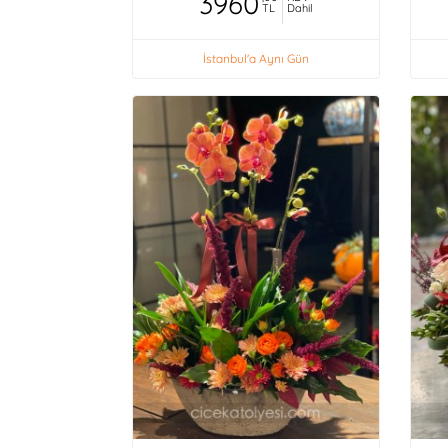
3960
TL
Dahil
İstanbul'a Aynı Gün