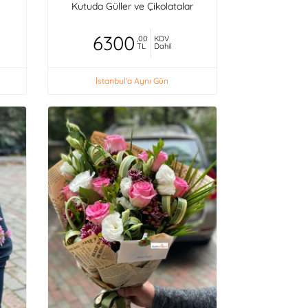
Kutuda Güller ve Çikolatalar
6300
,00
KDV
TL
Dahil
İstanbul'a Aynı Gün