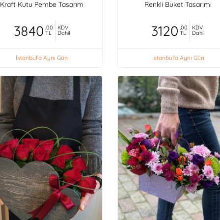
Kraft Kutu Pembe Tasarım
Renkli Buket Tasarımı
3840
3120
,00
KDV
,00
KDV
TL
Dahil
TL
Dahil
İstanbul'a Aynı Gün
İstanbul'a Aynı Gün