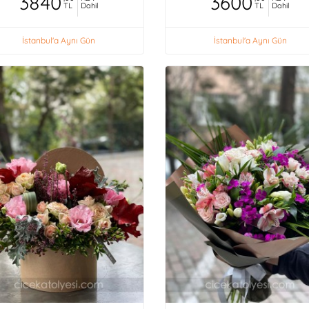
3840
3600
TL
Dahil
TL
Dahil
İstanbul'a Aynı Gün
İstanbul'a Aynı Gün