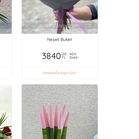
Neşeli Buket
3840
,00
KDV
TL
Dahil
İstanbul'a Aynı Gün