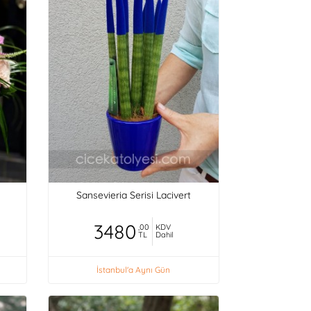
Sansevieria Serisi Lacivert
3480
,00
KDV
TL
Dahil
İstanbul'a Aynı Gün