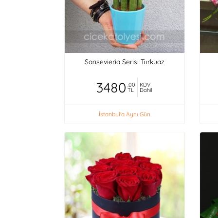
Sansevieria Serisi Turkuaz
3480
,00
KDV
TL
Dahil
İstanbul'a Aynı Gün