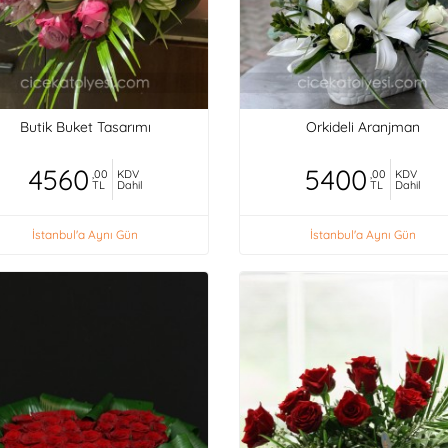
Butik Buket Tasarımı
Orkideli Aranjman
4560
5400
,00
KDV
,00
KDV
TL
Dahil
TL
Dahil
İstanbul'a Aynı Gün
İstanbul'a Aynı Gün