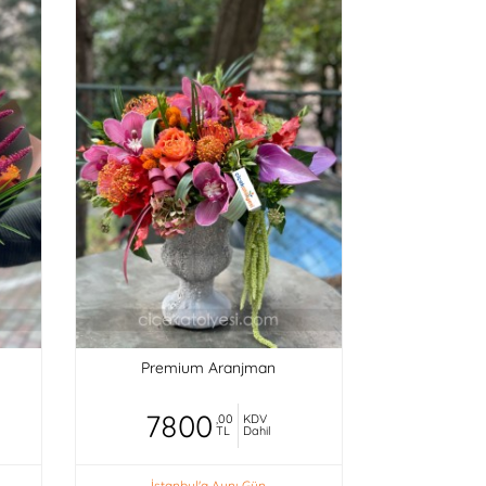
Premium Aranjman
7800
,00
KDV
TL
Dahil
İstanbul'a Aynı Gün