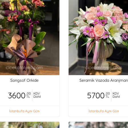
Songsof Orkide
Seramik Vazoda Aranjman
3600
5700
,00
KDV
,00
KDV
TL
Dahil
TL
Dahil
İstanbul'a Aynı Gün
İstanbul'a Aynı Gün