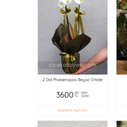
2 Dal Phalaenopsis Beyaz Orkide
3600
,00
KDV
TL
Dahil
İstanbul'a Aynı Gün