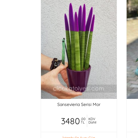
Sansevieria Serisi Mor
3480
,00
KDV
TL
Dahil
İstanbul'a Aynı Gün