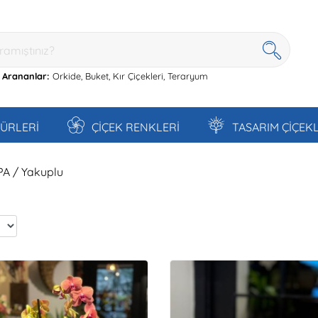
 Arananlar:
Orkide,
Buket,
Kır Çiçekleri,
Teraryum
TÜRLERİ
ÇİÇEK RENKLERİ
TASARIM ÇİÇEK
PA / Yakuplu