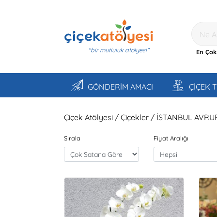
"bir mutluluk atölyesi"
En Çok
GÖNDERİM AMACI
ÇİÇEK 
Çiçek Atölyesi / Çiçekler / İSTANBUL AVRU
Sırala
Fiyat Aralığı