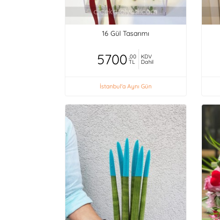
16 Gül Tasarımı
5700
,00
KDV
TL
Dahil
İstanbul'a Aynı Gün