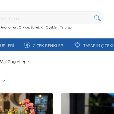
 Arananlar:
Orkide,
Buket,
Kır Çiçekleri,
Teraryum
TÜRLERİ
ÇİÇEK RENKLERİ
TASARIM ÇİÇEK
PA / Gayrettepe