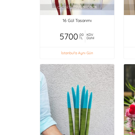
16 Gül Tasarımı
5700
,00
KDV
TL
Dahil
İstanbul'a Aynı Gün