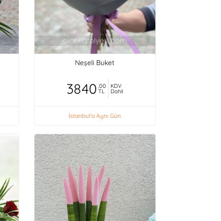
Neşeli Buket
3840
,00
KDV
TL
Dahil
İstanbul'a Aynı Gün