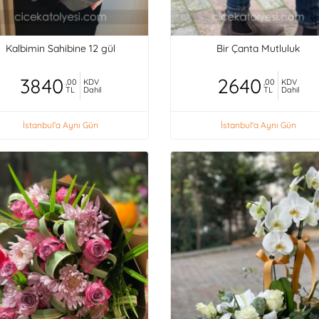
Kalbimin Sahibine 12 gül
Bir Çanta Mutluluk
3840
2640
,00
KDV
,00
KDV
TL
Dahil
TL
Dahil
İstanbul'a Aynı Gün
İstanbul'a Aynı Gün