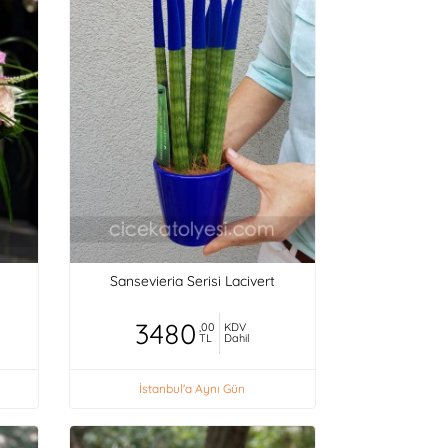
Sansevieria Serisi Lacivert
3480
,00
KDV
TL
Dahil
İstanbul'a Aynı Gün