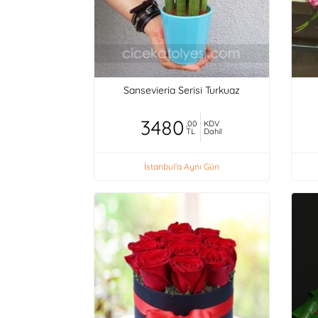
Sansevieria Serisi Turkuaz
3480
,00
KDV
TL
Dahil
İstanbul'a Aynı Gün