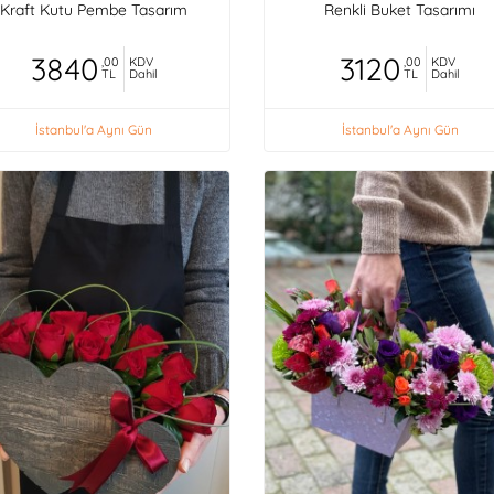
Kraft Kutu Pembe Tasarım
Renkli Buket Tasarımı
3840
3120
,00
KDV
,00
KDV
TL
Dahil
TL
Dahil
İstanbul'a Aynı Gün
İstanbul'a Aynı Gün