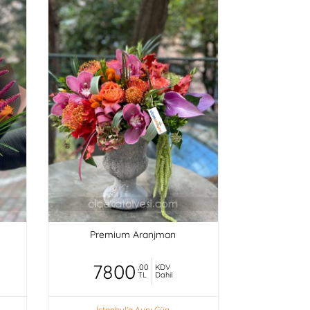
Premium Aranjman
7800
,00
KDV
TL
Dahil
İstanbul'a Aynı Gün