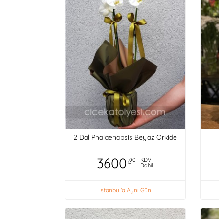
2 Dal Phalaenopsis Beyaz Orkide
3600
,00
KDV
TL
Dahil
İstanbul'a Aynı Gün