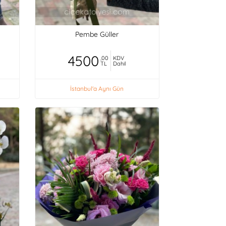
Pembe Güller
4500
,00
KDV
TL
Dahil
İstanbul'a Aynı Gün