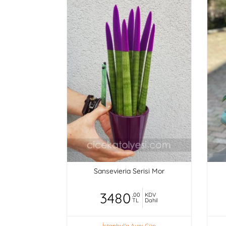
Sansevieria Serisi Mor
3480
,00
KDV
TL
Dahil
İstanbul'a Aynı Gün