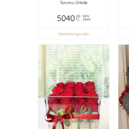
Turuncu Orkide
5040
,00
KDV
TL
Dahil
İstanbul'a Aynı Gün