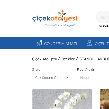
"bir mutluluk atölyesi"
En Çok
GÖNDERİM AMACI
ÇİÇEK 
Çiçek Atölyesi / Çiçekler / İSTANBUL AVRU
Sırala
Fiyat Aralığı