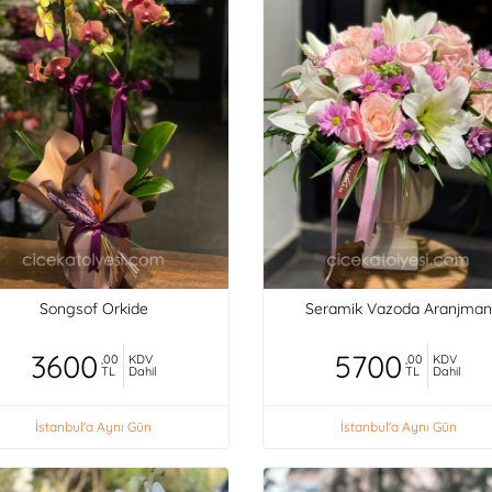
Songsof Orkide
Seramik Vazoda Aranjman
3600
5700
,00
KDV
,00
KDV
TL
Dahil
TL
Dahil
İstanbul'a Aynı Gün
İstanbul'a Aynı Gün