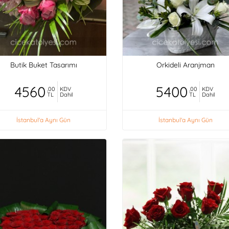
Butik Buket Tasarımı
Orkideli Aranjman
4560
5400
,00
KDV
,00
KDV
TL
Dahil
TL
Dahil
İstanbul'a Aynı Gün
İstanbul'a Aynı Gün