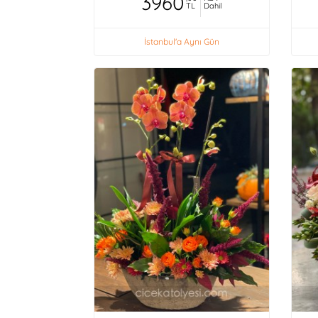
3960
TL
Dahil
İstanbul'a Aynı Gün