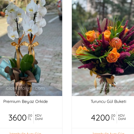
Premium Beyaz Orkide
Turuncu Gül Buketi
3600
4200
,00
KDV
,00
KDV
TL
Dahil
TL
Dahil
İstanbul'a Aynı Gün
İstanbul'a Aynı Gün