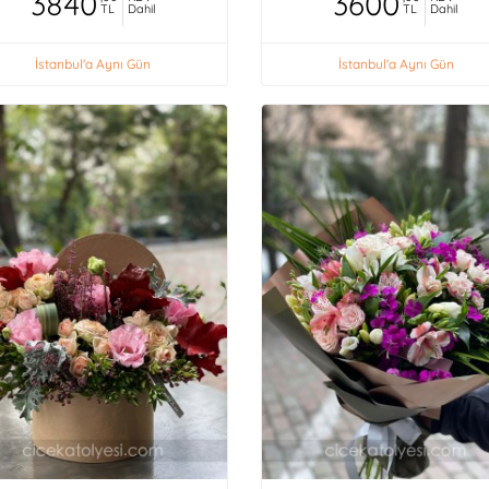
3840
3600
TL
Dahil
TL
Dahil
İstanbul'a Aynı Gün
İstanbul'a Aynı Gün