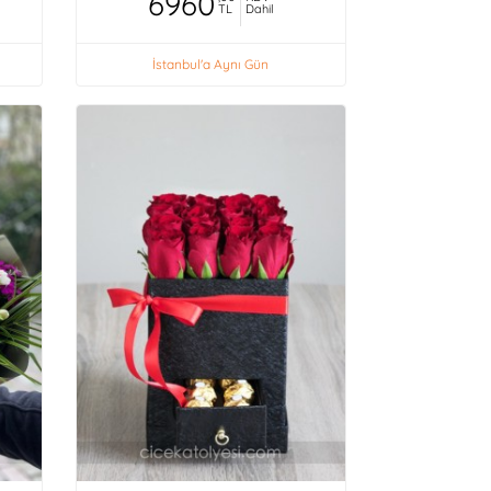
6960
TL
Dahil
İstanbul'a Aynı Gün