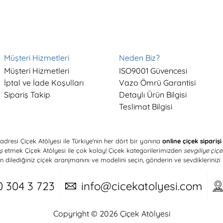
Müşteri Hizmetleri
Neden Biz?
Müşteri Hizmetleri
ISO9001 Güvencesi
İptal ve İade Koşulları
Vazo Ömrü Garantisi
Sipariş Takip
Detaylı Ürün Bilgisi
Teslimat Bilgisi
adresi Çiçek Atölyesi ile Türkiye'nin her dört bir yanına
online çiçek siparişi
ş
etmek Çiçek Atölyesi ile çok kolay! Çiçek kategorilerimizden
sevgiliye çiç
n dilediğiniz çiçek aranjmanını ve modelini seçin, gönderin ve sevdiklerinizi 
0 304 3 723
info@cicekatolyesi.com
Copyright © 2026 Çiçek Atölyesi