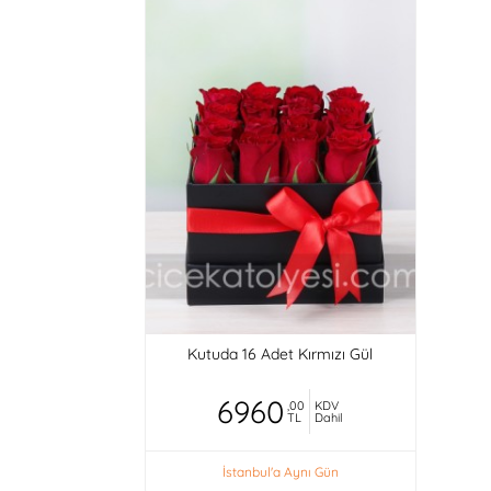
Kutuda 16 Adet Kırmızı Gül
6960
,00
KDV
TL
Dahil
İstanbul'a Aynı Gün