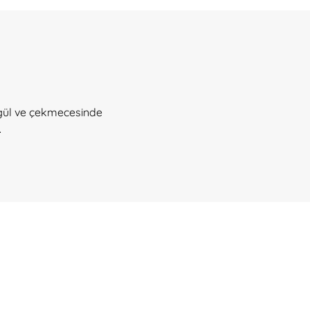
ı gül ve çekmecesinde
.