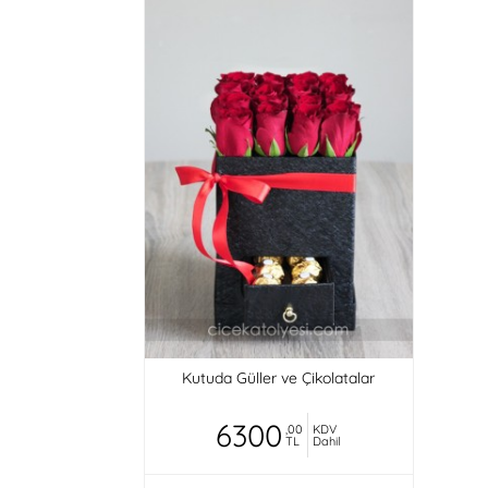
Kutuda Güller ve Çikolatalar
6300
,00
KDV
TL
Dahil