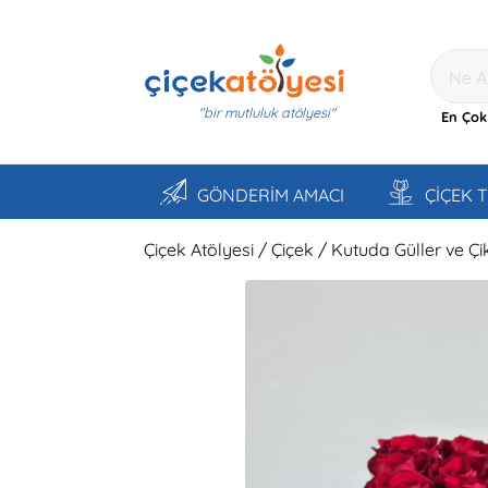
"bir mutluluk atölyesi"
En Çok
GÖNDERİM AMACI
ÇİÇEK 
Çiçek Atölyesi / Çiçek / Kutuda Güller ve Çi