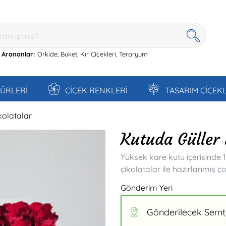
 Arananlar:
Orkide,
Buket,
Kır Çiçekleri,
Teraryum
TÜRLERİ
ÇİÇEK RENKLERİ
TASARIM ÇİÇEK
kolatalar
Kutuda Güller 
Yüksek kare kutu içerisinde 
çikolatalar ile hazırlanmış ç
Gönderim Yeri
Gönderilecek Semt/