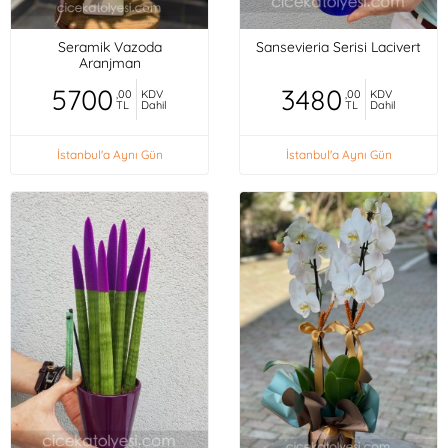
Seramik Vazoda
Sansevieria Serisi Lacivert
Aranjman
5700
3480
,00
KDV
,00
KDV
TL
Dahil
TL
Dahil
İstanbul'a Aynı Gün
İstanbul'a Aynı Gün