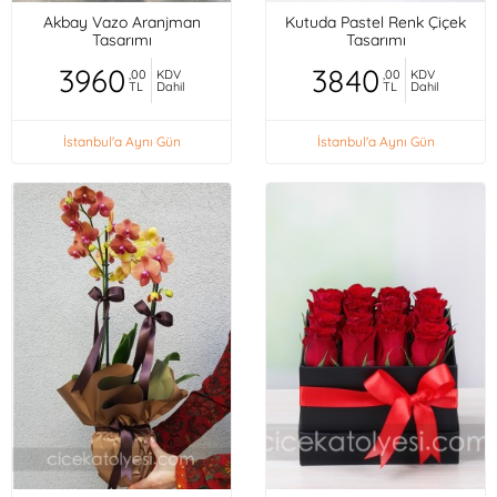
Akbay Vazo Aranjman
Kutuda Pastel Renk Çiçek
Tasarımı
Tasarımı
3960
3840
,00
KDV
,00
KDV
TL
Dahil
TL
Dahil
İstanbul'a Aynı Gün
İstanbul'a Aynı Gün