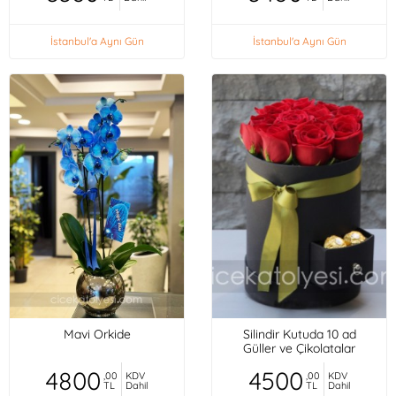
İstanbul'a Aynı Gün
İstanbul'a Aynı Gün
Mavi Orkide
Silindir Kutuda 10 ad
Güller ve Çikolatalar
4800
4500
,00
KDV
,00
KDV
TL
Dahil
TL
Dahil