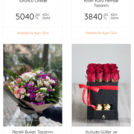
Turuncu Orkide
Kraft Kutu Pembe
Tasarım
5040
3840
,00
KDV
,00
KDV
TL
Dahil
TL
Dahil
İstanbul'a Aynı Gün
İstanbul'a Aynı Gün
Renkli Buket Tasarımı
Kutuda Güller ve