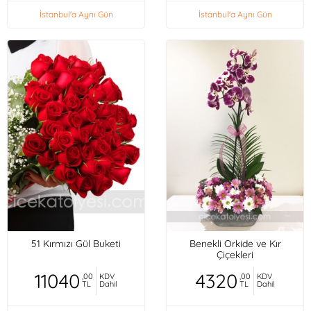
İstanbul'a Aynı Gün
İstanbul'a Aynı Gün
51 Kırmızı Gül Buketi
Benekli Orkide ve Kır
Çiçekleri
11040
4320
,00
KDV
,00
KDV
TL
Dahil
TL
Dahil