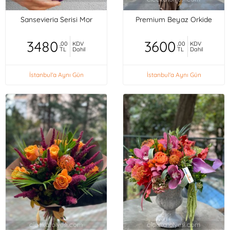
Sansevieria Serisi Mor
Premium Beyaz Orkide
3480
3600
,00
KDV
,00
KDV
TL
Dahil
TL
Dahil
İstanbul'a Aynı Gün
İstanbul'a Aynı Gün