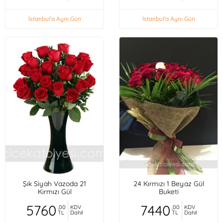
İstanbul'a Aynı Gün
İstanbul'a Aynı Gün
Şık Siyah Vazoda 21
24 Kırmızı 1 Beyaz Gül
Kırmızı Gül
Buketi
5760
7440
,00
KDV
,00
KDV
TL
Dahil
TL
Dahil