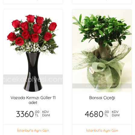
Vazoda Kırmızı Güller 11
Bonsai Çiçeği
adet
3360
4680
,00
KDV
,00
KDV
TL
Dahil
TL
Dahil
İstanbul'a Aynı Gün
İstanbul'a Aynı Gün