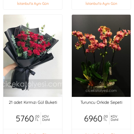
İstanbul'a Aynı Gün
İstanbul'a Aynı Gün
21 adet Kırmızı Gül Buketi
Turuncu Orkide Sepeti
5760
6960
,00
KDV
,00
KDV
TL
Dahil
TL
Dahil