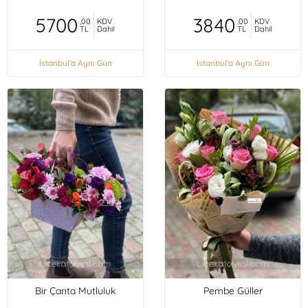
5700
3840
,00
KDV
,00
KDV
TL
Dahil
TL
Dahil
İstanbul'a Aynı Gün
İstanbul'a Aynı Gün
Bir Çanta Mutluluk
Pembe Güller