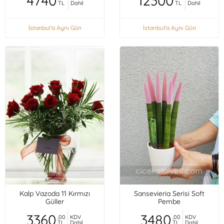
4740
12300
TL
Dahil
TL
Dahil
İstanbul'a Aynı Gün
İstanbul'a Aynı Gün
Kalp Vazoda 11 Kırmızı
Sansevieria Serisi Soft
Güller
Pembe
3360
3480
,00
KDV
,00
KDV
TL
Dahil
TL
Dahil