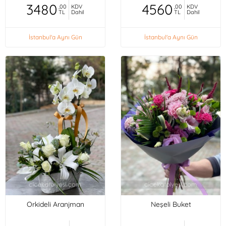
3480
4560
,00
KDV
,00
KDV
TL
Dahil
TL
Dahil
İstanbul'a Aynı Gün
İstanbul'a Aynı Gün
Orkideli Aranjman
Neşeli Buket