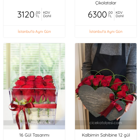
Çikolatalar
3120
6300
,00
KDV
,00
KDV
TL
Dahil
TL
Dahil
İstanbul'a Aynı Gün
İstanbul'a Aynı Gün
16 Gül Tasarımı
Kalbimin Sahibine 12 gül