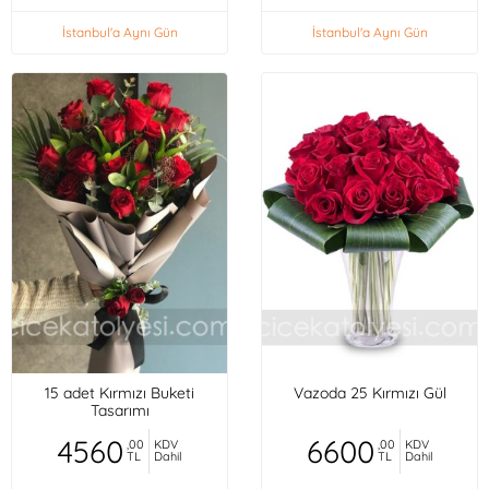
İstanbul'a Aynı Gün
İstanbul'a Aynı Gün
15 adet Kırmızı Buketi
Vazoda 25 Kırmızı Gül
Tasarımı
4560
6600
,00
KDV
,00
KDV
TL
Dahil
TL
Dahil