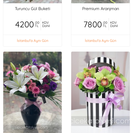
Turuncu Gül Buketi
Premium Aranjman
4200
7800
,00
KDV
,00
KDV
TL
Dahil
TL
Dahil
İstanbul'a Aynı Gün
İstanbul'a Aynı Gün