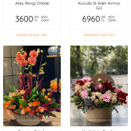
Ateş Rengi Orkide
Kutuda 16 Adet Kırmızı
Gül
3600
6960
,00
KDV
,00
KDV
TL
Dahil
TL
Dahil
İstanbul'a Aynı Gün
İstanbul'a Aynı Gün