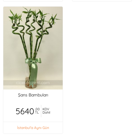
Şans Bambuları
5640
,00
KDV
TL
Dahil
İstanbul'a Aynı Gün