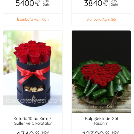
5400
3840
,00
KDV
,00
KDV
TL
Dahil
TL
Dahil
İstanbul'a Aynı Gün
İstanbul'a Aynı Gün
Kutuda 10 ad Kırmızı
Kalp Şeklinde Gül
Güller ve Çikolatalar
Tasarımı
,00
KDV
,00
KDV