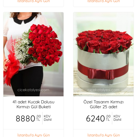
İstanbul'a Aynı Gün
İstanbul'a Aynı Gün
41 adet Kucak Dolusu
Özel Tasarım Kırmızı
Kırmızı Gül Buketi
Güller 25 adet
8880
6240
,00
KDV
,00
KDV
TL
Dahil
TL
Dahil
İstanbul'a Aynı Gün
İstanbul'a Aynı Gün