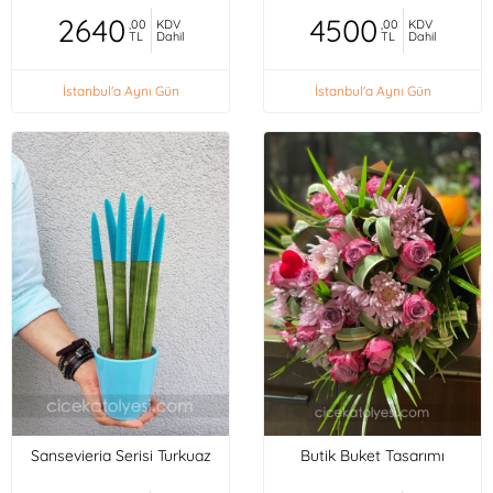
2640
4500
,00
KDV
,00
KDV
TL
Dahil
TL
Dahil
İstanbul'a Aynı Gün
İstanbul'a Aynı Gün
Sansevieria Serisi Turkuaz
Butik Buket Tasarımı