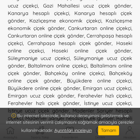
ucuz çiçekçi
,
Gazi Mahallesi ucuz çiçek gönder
,
Kanarya hesaplı çiçekçi
,
Kanarya hesaplı çiçek
gönder
,
Kazlıçeşme ekonomik çiçekçi
,
Kazlıçeşme
ekonomik çiçek gönder
,
Cankurtaran online çiçekçi
,
Cankurtaran online çiçek gönder
,
Cerrahpaşa hesaplı
çiçekçi
,
Cerrahpaşa hesaplı çiçek gönder
,
Haseki
online çiçekçi
,
Haseki online çiçek gönder
,
Süleymaniye ucuz çiçekçi
,
Süleymaniye ucuz çiçek
gönder
,
Baltalimanı online çiçekçi
,
Baltalimanı online
çiçek gönder
,
Bahçeköy online çiçekçi
,
Bahçeköy
online çiçek gönder
,
Büyükdere online çiçekçi
,
Büyükdere online çiçek gönder
,
Emirgan ucuz çiçekçi
,
Emirgan ucuz çiçek gönder
,
Ferahevler hızlı çiçekçi
,
Ferahevler hızlı çiçek gönder
,
İstinye ucuz çiçekçi
,
İstinye ucuz çiçek gönder
,
Madenler Sarıyer hesaplı
Bu internet sitesinde, kullanıcı deneyimini geliştirmek ve
çiçekçi
,
Madenler Sarıyer hesaplı çiçek gönder
,
Rumeli
internet sitesinin verimli çalışmasını sağlamak amacıyla çerezler
Hisarı en yakın çiçekçi
,
Rumeli Hisarı en yakın çiçek
kullanılmaktadır.
Ayrıntıları inceleyin
Tamam
gönder
,
Tarabya ucuz çiçekçi
,
Tarabya ucuz çiçek
Anasayfa
Sipariş Takip
Favorilerim
Destek
Hesabım