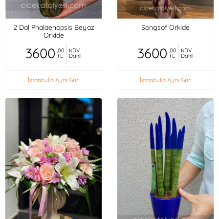
2 Dal Phalaenopsis Beyaz
Songsof Orkide
Orkide
3600
3600
,00
KDV
,00
KDV
TL
Dahil
TL
Dahil
İstanbul'a Aynı Gün
İstanbul'a Aynı Gün