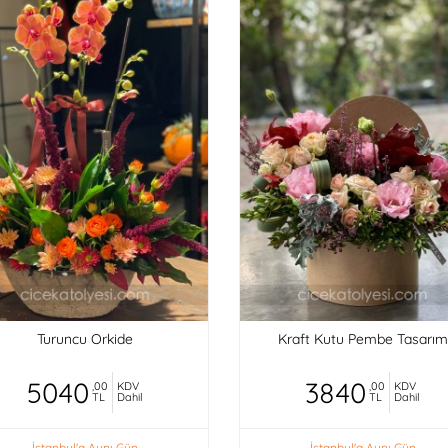
Turuncu Orkide
Kraft Kutu Pembe Tasarım
5040
3840
,00
KDV
,00
KDV
TL
Dahil
TL
Dahil
İstanbul'a Aynı Gün
İstanbul'a Aynı Gün