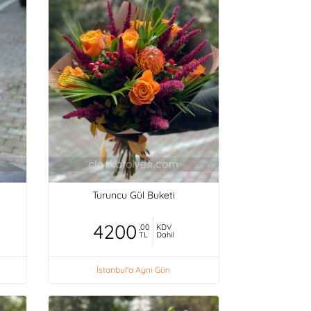
Turuncu Gül Buketi
4200
,00
KDV
TL
Dahil
İstanbul'a Aynı Gün