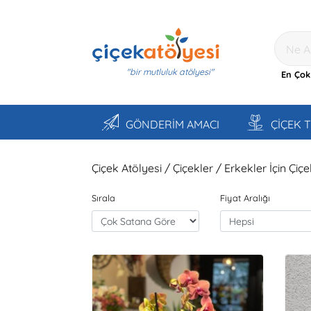
"bir mutluluk atölyesi"
En Çok
GÖNDERİM AMACI
ÇİÇEK 
Çiçek Atölyesi / Çiçekler / Erkekler İçin Çiçe
Sırala
Fiyat Aralığı