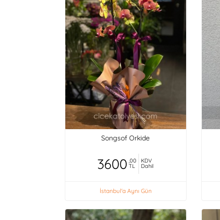
Songsof Orkide
3600
,00
KDV
TL
Dahil
İstanbul'a Aynı Gün