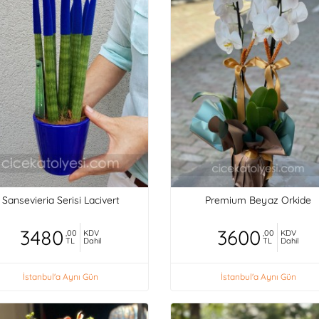
Sansevieria Serisi Lacivert
Premium Beyaz Orkide
3480
3600
,00
KDV
,00
KDV
TL
Dahil
TL
Dahil
İstanbul'a Aynı Gün
İstanbul'a Aynı Gün