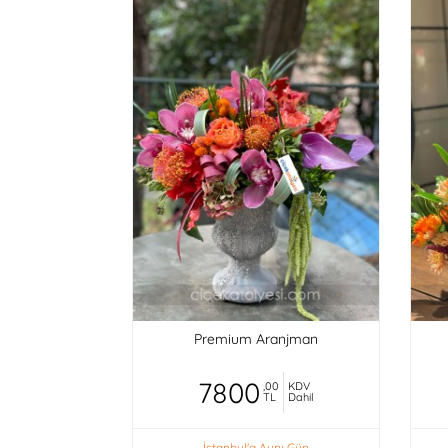
Premium Aranjman
7800
,00
KDV
TL
Dahil
İstanbul'a Aynı Gün