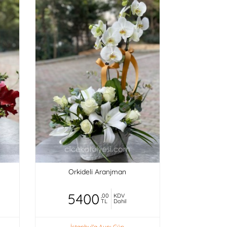
Orkideli Aranjman
5400
,00
KDV
TL
Dahil
İstanbul'a Aynı Gün