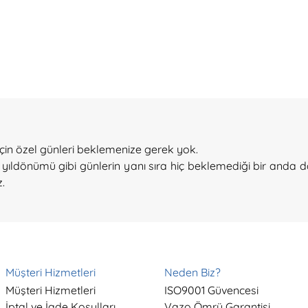
için özel günleri beklemenize gerek yok.
ıldönümü gibi günlerin yanı sıra hiç beklemediği bir anda da o
z.
Müşteri Hizmetleri
Neden Biz?
Müşteri Hizmetleri
ISO9001 Güvencesi
İptal ve İade Koşulları
Vazo Ömrü Garantisi