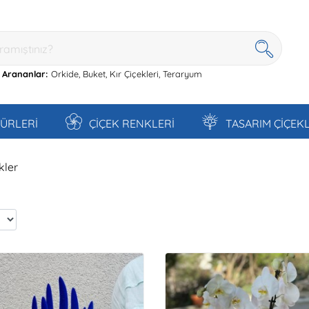
 Arananlar:
Orkide,
Buket,
Kır Çiçekleri,
Teraryum
TÜRLERİ
ÇİÇEK RENKLERİ
TASARIM ÇİÇEK
kler