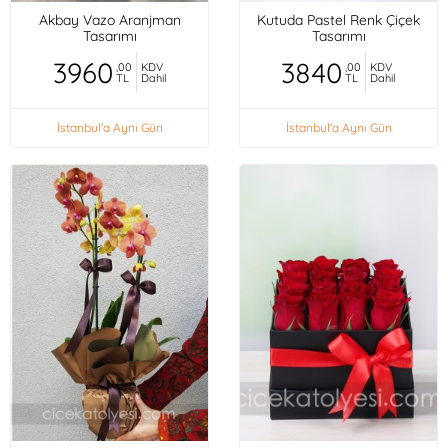
Akbay Vazo Aranjman
Kutuda Pastel Renk Çiçek
Tasarımı
Tasarımı
3960
3840
,00
KDV
,00
KDV
TL
Dahil
TL
Dahil
İstanbul'a Aynı Gün
İstanbul'a Aynı Gün