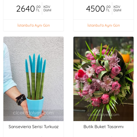
2640
4500
,00
KDV
,00
KDV
TL
Dahil
TL
Dahil
İstanbul'a Aynı Gün
İstanbul'a Aynı Gün
Sansevieria Serisi Turkuaz
Butik Buket Tasarımı