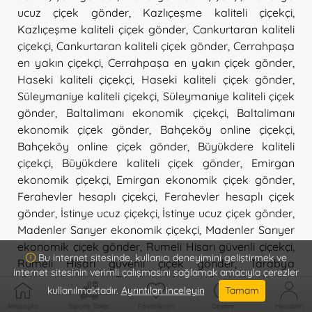
ucuz çiçek gönder
,
Kazlıçeşme kaliteli çiçekçi
,
Kazlıçeşme kaliteli çiçek gönder
,
Cankurtaran kaliteli
çiçekçi
,
Cankurtaran kaliteli çiçek gönder
,
Cerrahpaşa
en yakın çiçekçi
,
Cerrahpaşa en yakın çiçek gönder
,
Haseki kaliteli çiçekçi
,
Haseki kaliteli çiçek gönder
,
Süleymaniye kaliteli çiçekçi
,
Süleymaniye kaliteli çiçek
gönder
,
Baltalimanı ekonomik çiçekçi
,
Baltalimanı
ekonomik çiçek gönder
,
Bahçeköy online çiçekçi
,
Bahçeköy online çiçek gönder
,
Büyükdere kaliteli
çiçekçi
,
Büyükdere kaliteli çiçek gönder
,
Emirgan
ekonomik çiçekçi
,
Emirgan ekonomik çiçek gönder
,
Ferahevler hesaplı çiçekçi
,
Ferahevler hesaplı çiçek
gönder
,
İstinye ucuz çiçekçi
,
İstinye ucuz çiçek gönder
,
Madenler Sarıyer ekonomik çiçekçi
,
Madenler Sarıyer
ekonomik çiçek gönder
,
Rumeli Hisarı güvenli çiçekçi
,
Bu internet sitesinde, kullanıcı deneyimini geliştirmek ve
Rumeli Hisarı güvenli çiçek gönder
,
Tarabya
internet sitesinin verimli çalışmasını sağlamak amacıyla çerezler
ekonomik çiçekçi
,
Tarabya ekonomik çiçek gönder
,
kullanılmaktadır.
Ayrıntıları inceleyin
Tamam
Gümüşsuyu hesaplı çiçekçi
,
Gümüşsuyu hesaplı çiçek
Anasayfa
Sipariş Takip
Favorilerim
Destek
Hesabım