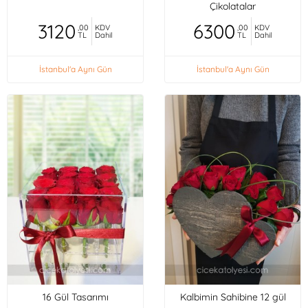
Çikolatalar
3120
6300
,00
KDV
,00
KDV
TL
Dahil
TL
Dahil
İstanbul'a Aynı Gün
İstanbul'a Aynı Gün
16 Gül Tasarımı
Kalbimin Sahibine 12 gül