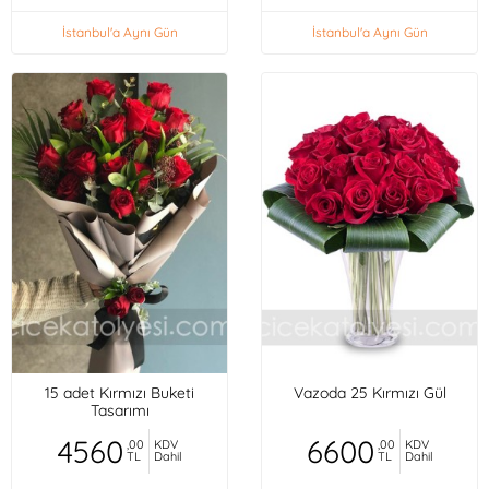
İstanbul'a Aynı Gün
İstanbul'a Aynı Gün
15 adet Kırmızı Buketi
Vazoda 25 Kırmızı Gül
Tasarımı
4560
6600
,00
KDV
,00
KDV
TL
Dahil
TL
Dahil