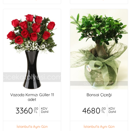
Vazoda Kırmızı Güller 11
Bonsai Çiçeği
adet
3360
4680
,00
KDV
,00
KDV
TL
Dahil
TL
Dahil
İstanbul'a Aynı Gün
İstanbul'a Aynı Gün