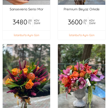
Sansevieria Serisi Mor
Premium Beyaz Orkide
3480
3600
,00
KDV
,00
KDV
TL
Dahil
TL
Dahil
İstanbul'a Aynı Gün
İstanbul'a Aynı Gün