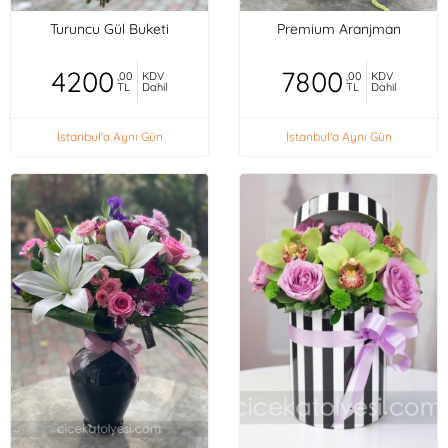
Turuncu Gül Buketi
Premium Aranjman
4200
7800
,00
KDV
,00
KDV
TL
Dahil
TL
Dahil
İstanbul'a Aynı Gün
İstanbul'a Aynı Gün