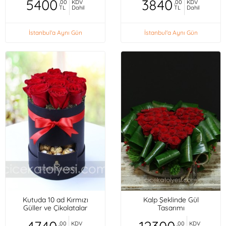
5400
3840
,00
KDV
,00
KDV
TL
Dahil
TL
Dahil
İstanbul'a Aynı Gün
İstanbul'a Aynı Gün
Kutuda 10 ad Kırmızı
Kalp Şeklinde Gül
Güller ve Çikolatalar
Tasarımı
,00
KDV
,00
KDV