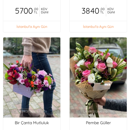
5700
3840
,00
KDV
,00
KDV
TL
Dahil
TL
Dahil
İstanbul'a Aynı Gün
İstanbul'a Aynı Gün
Bir Çanta Mutluluk
Pembe Güller