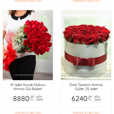
İstanbul'a Aynı Gün
İstanbul'a Aynı Gün
41 adet Kucak Dolusu
Özel Tasarım Kırmızı
Kırmızı Gül Buketi
Güller 25 adet
8880
6240
,00
KDV
,00
KDV
TL
Dahil
TL
Dahil
İstanbul'a Aynı Gün
İstanbul'a Aynı Gün