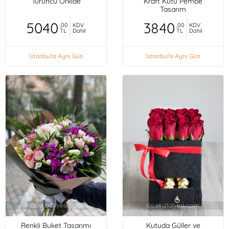
Turuncu Orkide
Kraft Kutu Pembe
Tasarım
5040
3840
,00
KDV
,00
KDV
TL
Dahil
TL
Dahil
İstanbul'a Aynı Gün
İstanbul'a Aynı Gün
Renkli Buket Tasarımı
Kutuda Güller ve