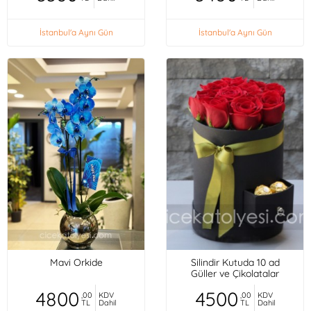
İstanbul'a Aynı Gün
İstanbul'a Aynı Gün
Mavi Orkide
Silindir Kutuda 10 ad
Güller ve Çikolatalar
4800
4500
,00
KDV
,00
KDV
TL
Dahil
TL
Dahil