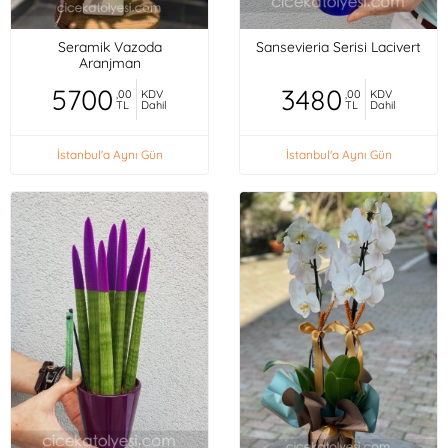
Seramik Vazoda
Sansevieria Serisi Lacivert
Aranjman
5700
3480
,00
KDV
,00
KDV
TL
Dahil
TL
Dahil
İstanbul'a Aynı Gün
İstanbul'a Aynı Gün