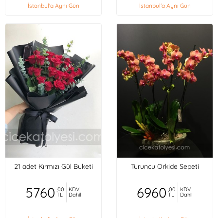
İstanbul'a Aynı Gün
İstanbul'a Aynı Gün
21 adet Kırmızı Gül Buketi
Turuncu Orkide Sepeti
5760
6960
,00
KDV
,00
KDV
TL
Dahil
TL
Dahil