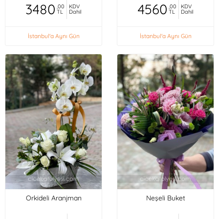
3480
4560
,00
KDV
,00
KDV
TL
Dahil
TL
Dahil
İstanbul'a Aynı Gün
İstanbul'a Aynı Gün
Orkideli Aranjman
Neşeli Buket