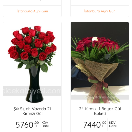
İstanbul'a Aynı Gün
İstanbul'a Aynı Gün
Şık Siyah Vazoda 21
24 Kırmızı 1 Beyaz Gül
Kırmızı Gül
Buketi
5760
7440
,00
KDV
,00
KDV
TL
Dahil
TL
Dahil