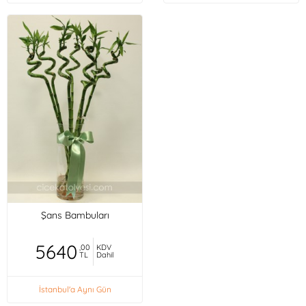
Şans Bambuları
5640
,00
KDV
TL
Dahil
İstanbul'a Aynı Gün