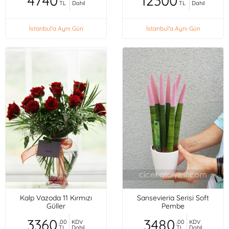
4740
12300
TL
Dahil
TL
Dahil
İstanbul'a Aynı Gün
İstanbul'a Aynı Gün
Kalp Vazoda 11 Kırmızı
Sansevieria Serisi Soft
Güller
Pembe
3360
3480
,00
KDV
,00
KDV
TL
Dahil
TL
Dahil