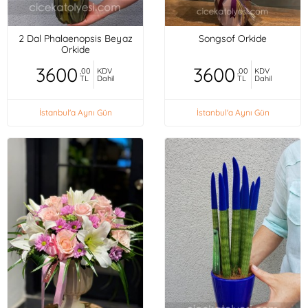
2 Dal Phalaenopsis Beyaz
Songsof Orkide
Orkide
3600
3600
,00
KDV
,00
KDV
TL
Dahil
TL
Dahil
İstanbul'a Aynı Gün
İstanbul'a Aynı Gün