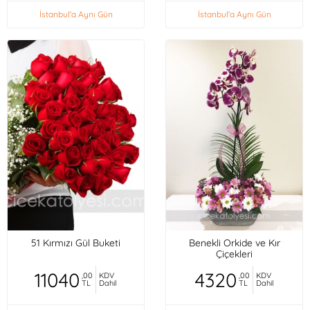
İstanbul'a Aynı Gün
İstanbul'a Aynı Gün
51 Kırmızı Gül Buketi
Benekli Orkide ve Kır
Çiçekleri
11040
4320
,00
KDV
,00
KDV
TL
Dahil
TL
Dahil