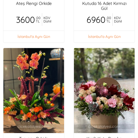
Ateş Rengi Orkide
Kutuda 16 Adet Kırmızı
Gül
3600
6960
,00
KDV
,00
KDV
TL
Dahil
TL
Dahil
İstanbul'a Aynı Gün
İstanbul'a Aynı Gün