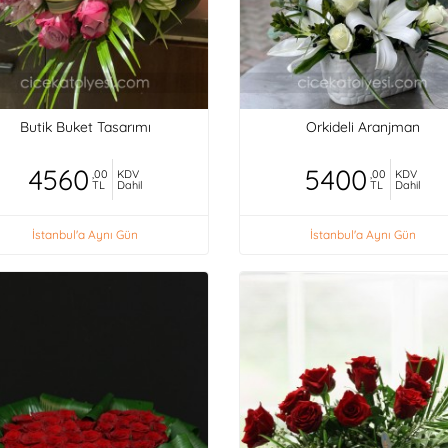
Butik Buket Tasarımı
Orkideli Aranjman
4560
5400
,00
KDV
,00
KDV
TL
Dahil
TL
Dahil
İstanbul'a Aynı Gün
İstanbul'a Aynı Gün