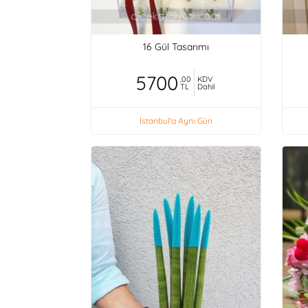
16 Gül Tasarımı
5700
,00
KDV
TL
Dahil
İstanbul'a Aynı Gün