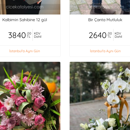
Kalbimin Sahibine 12 gül
Bir Çanta Mutluluk
3840
2640
,00
KDV
,00
KDV
TL
Dahil
TL
Dahil
İstanbul'a Aynı Gün
İstanbul'a Aynı Gün