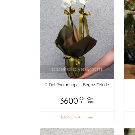
2 Dal Phalaenopsis Beyaz Orkide
3600
,00
KDV
TL
Dahil
İstanbul'a Aynı Gün