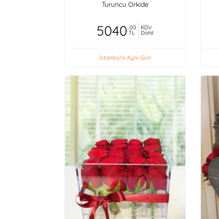
Turuncu Orkide
5040
,00
KDV
TL
Dahil
İstanbul'a Aynı Gün