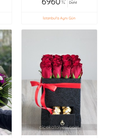
6960
TL
Dahil
İstanbul'a Aynı Gün