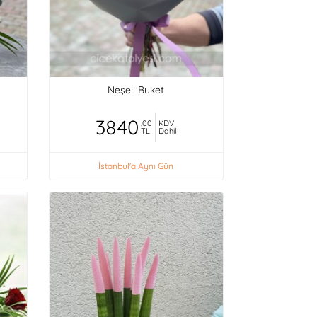
Neşeli Buket
3840
,00
KDV
TL
Dahil
İstanbul'a Aynı Gün