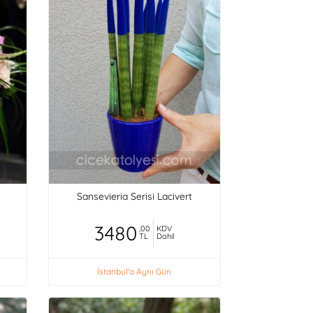
Sansevieria Serisi Lacivert
3480
,00
KDV
TL
Dahil
İstanbul'a Aynı Gün