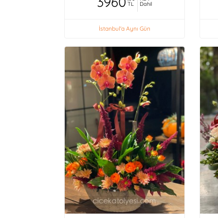
3960
TL
Dahil
İstanbul'a Aynı Gün