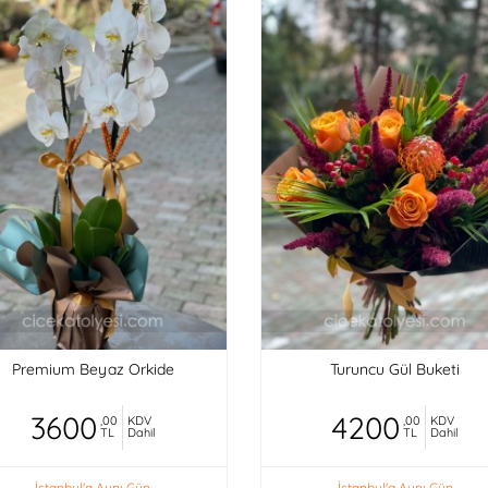
Premium Beyaz Orkide
Turuncu Gül Buketi
3600
4200
,00
KDV
,00
KDV
TL
Dahil
TL
Dahil
İstanbul'a Aynı Gün
İstanbul'a Aynı Gün