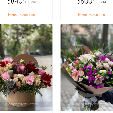
3840
3600
TL
Dahil
TL
Dahil
İstanbul'a Aynı Gün
İstanbul'a Aynı Gün