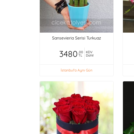
Sansevieria Serisi Turkuaz
3480
,00
KDV
TL
Dahil
İstanbul'a Aynı Gün