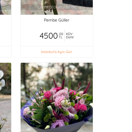
Pembe Güller
4500
,00
KDV
TL
Dahil
İstanbul'a Aynı Gün