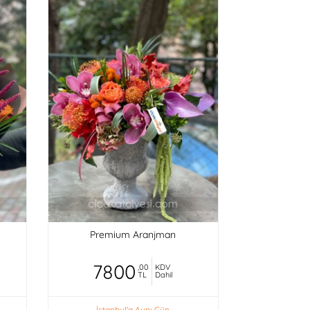
Premium Aranjman
7800
,00
KDV
TL
Dahil
İstanbul'a Aynı Gün