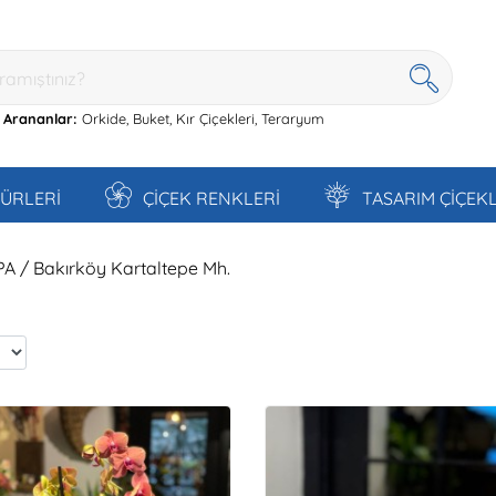
 Arananlar:
Orkide,
Buket,
Kır Çiçekleri,
Teraryum
TÜRLERİ
ÇİÇEK RENKLERİ
TASARIM ÇİÇEK
PA / Bakırköy Kartaltepe Mh.