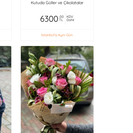
Kutuda Güller ve Çikolatalar
6300
,00
KDV
TL
Dahil
İstanbul'a Aynı Gün