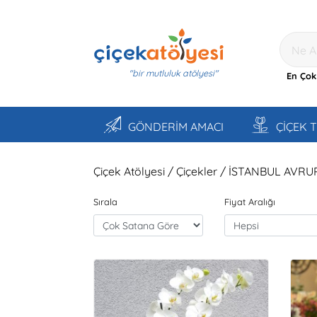
"bir mutluluk atölyesi"
En Çok
GÖNDERİM AMACI
ÇİÇEK 
Çiçek Atölyesi / Çiçekler / İSTANBUL AVRU
Sırala
Fiyat Aralığı