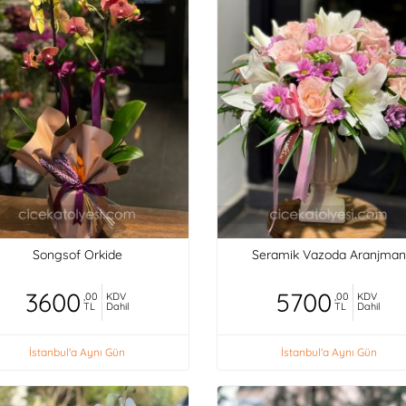
Songsof Orkide
Seramik Vazoda Aranjman
3600
5700
,00
KDV
,00
KDV
TL
Dahil
TL
Dahil
İstanbul'a Aynı Gün
İstanbul'a Aynı Gün