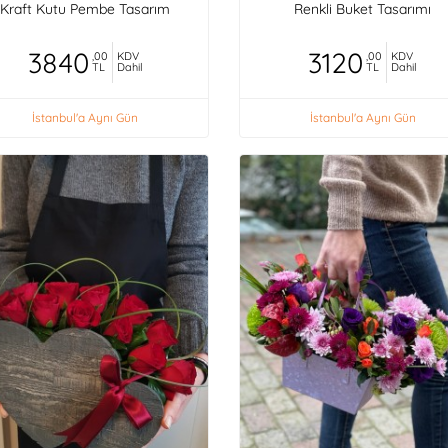
Kraft Kutu Pembe Tasarım
Renkli Buket Tasarımı
3840
3120
,00
KDV
,00
KDV
TL
Dahil
TL
Dahil
İstanbul'a Aynı Gün
İstanbul'a Aynı Gün