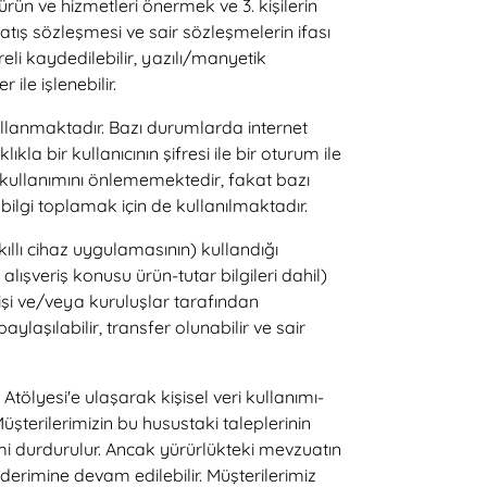
rün ve hizmetleri önermek ve 3. kişilerin
satış sözleşmesi ve sair sözleşmelerin ifası
eli kaydedilebilir, yazılı/manyetik
 ile işlenebilir.
kullanmaktadır. Bazı durumlarda internet
ıkla bir kullanıcının şifresi ile bir oturum ile
n kullanımını önlememektedir, fakat bazı
ki bilgi toplamak için de kullanılmaktadır.
ıllı cihaz uygulamasının) kullandığı
alışveriş konusu ürün-tutar bilgileri dahil)
 kişi ve/veya kuruluşlar tarafından
aylaşılabilir, transfer olunabilir ve sair
tölyesi'e ulaşarak kişisel veri kullanımı-
Müşterilerimizin bu husustaki taleplerinin
rimi durdurulur. Ancak yürürlükteki mevzuatın
derimine devam edilebilir. Müşterilerimiz