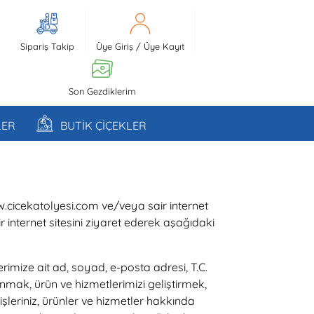
Sipariş Takip
Üye Giriş
/
Üye Kayıt
Son Gezdiklerim
LER
BUTİK ÇİÇEKLER
ww.cicekatolyesi.com ve/veya sair internet
air internet sitesini ziyaret ederek aşağıdaki
imize ait ad, soyad, e-posta adresi, T.C.
sunmak, ürün ve hizmetlerimizi geliştirmek,
leriniz, ürünler ve hizmetler hakkında