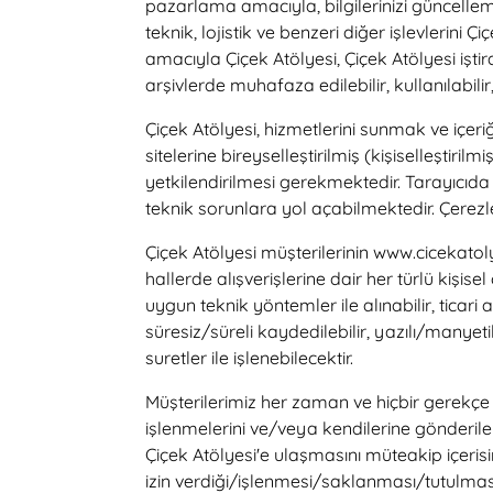
pazarlama amacıyla, bilgilerinizi güncellem
teknik, lojistik ve benzeri diğer işlevlerini
amacıyla Çiçek Atölyesi, Çiçek Atölyesi işti
arşivlerde muhafaza edilebilir, kullanılabilir, 
Çiçek Atölyesi, hizmetlerini sunmak ve içer
sitelerine bireyselleştirilmiş (kişiselleştiril
yetkilendirilmesi gerekmektedir. Tarayıcıda
teknik sorunlara yol açabilmektedir. Çerezler, 
Çiçek Atölyesi müşterilerinin www.cicekatol
hallerde alışverişlerine dair her türlü kişis
uygun teknik yöntemler ile alınabilir, ticari
süresiz/süreli kaydedilebilir, yazılı/manyetik
suretler ile işlenebilecektir.
Müşterilerimiz her zaman ve hiçbir gerekçe g
işlenmelerini ve/veya kendilerine gönderilen 
Çiçek Atölyesi'e ulaşmasını müteakip içerisi
izin verdiği/işlenmesi/saklanması/tutulması 