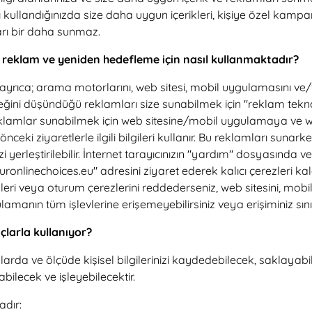
ı kullandığınızda size daha uygun içerikleri, kişiye özel kam
tları bir daha sunmaz.
ni reklam ve yeniden hedefleme için nasıl kullanmaktadır?
ayrıca; arama motorlarını, web sitesi, mobil uygulamasını ve/
bileceğini düşündüğü reklamları size sunabilmek için "reklam t
 reklamlar sunabilmek için web sitesine/mobil uygulamaya ve w
ceki ziyaretlerle ilgili bilgileri kullanır. Bu reklamları sunark
i yerleştirilebilir. İnternet tarayıcınızın "yardım" dosyasında v
nlinechoices.eu" adresini ziyaret ederek kalıcı çerezleri kal
çerezleri veya oturum çerezlerini reddederseniz, web sitesini,
lamanın tüm işlevlerine erişemeyebilirsiniz veya erişiminiz sınırl
açlarla kullanıyor?
larda ve ölçüde kişisel bilgilerinizi kaydedebilecek, saklayabi
bilecek ve işleyebilecektir.
adır: