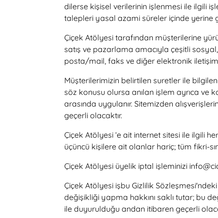
dilerse kişisel verilerinin işlenmesi ile ilgi
talepleri yasal azami süreler içinde yerine
Çiçek Atölyesi tarafından müşterilerine yürü
satış ve pazarlama amacıyla çeşitli sosyal, t
posta/mail, faks ve diğer elektronik iletişim 
Müşterilerimizin belirtilen suretler ile bilg
söz konusu olursa anılan işlem ayrıca ve ka
arasında uygulanır. Sitemizden alışverişleri
geçerli olacaktır.
Çiçek Atölyesi ‘e ait internet sitesi ile ilg
üçüncü kişilere ait olanlar hariç; tüm fikri-sı
Çiçek Atölyesi üyelik iptal işleminizi info@
Çiçek Atölyesi işbu Gizlilik Sözleşmesi'ndek
değişikliği yapma hakkını saklı tutar; bu d
ile duyurulduğu andan itibaren geçerli olac