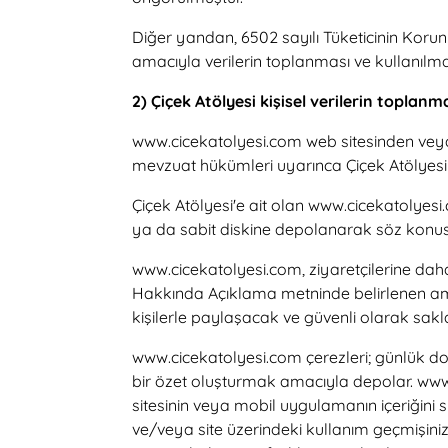
Diğer yandan, 6502 sayılı Tüketicinin Kor
amacıyla verilerin toplanması ve kullanılm
2) Çiçek Atölyesi kişisel verilerin toplan
www.cicekatolyesi.com web sitesinden veya 
mevzuat hükümleri uyarınca Çiçek Atölyesi 
Çiçek Atölyesi'e ait olan www.cicekatolyesi.
ya da sabit diskine depolanarak söz konusu
www.cicekatolyesi.com, ziyaretçilerine dah
Hakkında Açıklama metninde belirlenen ama
kişilerle paylaşacak ve güvenli olarak sakl
www.cicekatolyesi.com çerezleri; günlük dosy
bir özet oluşturmak amacıyla depolar. www
sitesinin veya mobil uygulamanın içeriğini si
ve/veya site üzerindeki kullanım geçmişinizi