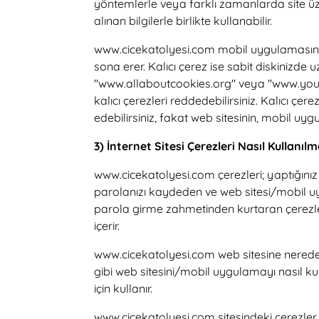
yöntemlerle veya farklı zamanlarda site üzer
alınan bilgilerle birlikte kullanabilir.
www.cicekatolyesi.com mobil uygulamasında o
sona erer. Kalıcı çerez ise sabit diskinizde 
"www.allaboutcookies.org" veya "www.youron
kalıcı çerezleri reddedebilirsiniz. Kalıcı 
edebilirsiniz, fakat web sitesinin, mobil uygu
3) İnternet Sitesi Çerezleri Nasıl Kullanıl
www.cicekatolyesi.com çerezleri; yaptığınız 
parolanızı kaydeden ve web sitesi/mobil u
parola girme zahmetinden kurtaran çerezler
içerir.
www.cicekatolyesi.com web sitesine nereden 
gibi web sitesini/mobil uygulamayı nasıl ku
için kullanır.
www.cicekatolyesi.com sitesindeki çerezler i