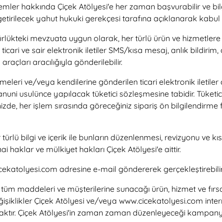
li işlemler hakkında Çiçek Atölyesi'e her zaman başvurabilir ve b
 getirilecek yahut hukuki gerekçesi tarafına açıklanarak kabul 
rlükteki mevzuata uygun olarak, her türlü ürün ve hizmetlere i
icari ve sair elektronik iletiler SMS/kısa mesaj, anlık bildirim
araçları aracılığıyla gönderilebilir.
ilenmeleri ve/veya kendilerine gönderilen ticari elektronik ileti
nuni usulünce yapılacak tüketici sözleşmesine tabidir. Tüketic
nizde, her işlem sırasında göreceğiniz sipariş ön bilgilendirme
ili her türlü bilgi ve içerik ile bunların düzenlenmesi, revizyon
nai haklar ve mülkiyet hakları Çiçek Atölyesi'e aittir.
cicekatolyesi.com adresine e-mail göndererek gerçekleştirebilir
i tüm maddeleri ve müşterilerine sunacağı ürün, hizmet ve fırsa
eğişiklikler Çiçek Atölyesi ve/veya www.cicekatolyesi.com int
aktır. Çiçek Atölyesi'in zaman zaman düzenleyeceği kampanyala