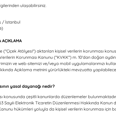
gilerinden ulaşabilirsiniz.
 / İstanbul
ı)
A AÇIKLAMA
e ("Çiçek Atölyesi") aktarılan kişisel verilerin korunması konu
işisel Verilerin Korunması Kanunu ("KVKK") m. 10'dan doğan ay
mizin ve web-sitemizi ve/veya mobil uygulamalarımızı kullanan
Hakkında Açıklama metnini yürürlükteki mevzuatta yapılabilec
masının yasal dayanağı nedir?
lması konusunda çeşitli kanunlarda düzenlemeler bulunmaktadır. 
563 Sayılı Elektronik Ticaretin Düzenlenmesi Hakkında Kanun da 
anunu hükümleri yoluyla da kişisel verilerin korunması için ba