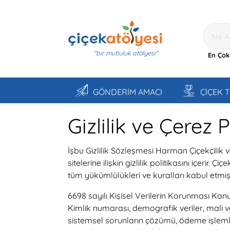
"bir mutluluk atölyesi"
En Çok
GÖNDERİM AMACI
ÇİÇEK 
Gizlilik ve Çerez P
İşbu Gizlilik Sözleşmesi Harman Çiçekçilik 
sitelerine ilişkin gizlilik politikasını içeri
tüm yükümlülükleri ve kuralları kabul etmiş
6698 sayılı Kişisel Verilerin Korunması Kan
Kimlik numarası, demografik veriler, mali ver
sistemsel sorunların çözümü, ödeme işlemle