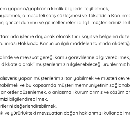
m yapanın/yaptıranın kimlik bilgilerini teyit etmek,
ri kaydetmek, o mesafeli satış sözleşmesi ve Tüketicinin Korun
, güncel durumu ve güncellemeler ile ilgili müşterilerimiz ile 
 ortamında işleme dayanak olacak tüm kayıt ve belgeleri düz
orunması Hakkında Kanun'un ilgili maddeleri tahtında akdettiğ
alinde ve mevzuat gereği kamu görevlilerine bilgi verebilmek,
rını dikkate alarak" müşterilerimizin ilgilenebileceği ürünlerimi
ışveriş yapan müşterilerimizi tanıyabilmek ve müşteri çevresi
nabilmek ve bu kapsamda müşteri memnuniyetinin sağlanabilme
 anketler düzenlemek, o anlaşmalı kurumlarımız ve çözüm ort
imizi bilgilendirebilmek,
erilerini değerlendirebilmek,
ek ve yürürlükteki mevzuattan doğan haklarımızı kullanabilm