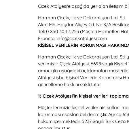
Çiçek Atölyesi'e aşağıda yer alan iletişim bil
Harman Çiçekçilik ve Dekorasyon Ltd. Şti.
Akat Mh. Haydar Aliyev Cd. No:8/A Beşiktaş
Tel: 0 850 304 3 723 (Müşteri Hizmetleri Hatt
E-posta: info@cicekatolyesi.com
KİŞİSEL VERİLERİN KORUNMASI HAKKIND
Harman Çiçekçilik ve Dekorasyon Ltd. Şti.'y
verilmiştir. Çiçek Atölyesi, 6698 sayılı K
amacıyla aşağıdaki açıklamaları müşterileri
Atölyesi işbu Kişisel Verilerin Korunması 
güncelleme hakkını saklı tutar.
1) Çiçek Atölyesi'in kişisel verileri topla
Müşterilerimizin kişisel verilerinin kullanı
korunması esasları belirlenmiştir. Ayrıca 6
hüküm içermektedir. 5237 Sayılı Türk Ceza K
öngörülmüştür.