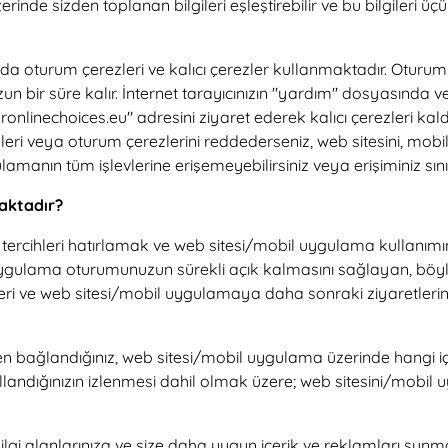
inde sizden toplanan bilgileri eşleştirebilir ve bu bilgileri 
turum çerezleri ve kalıcı çerezler kullanmaktadır. Oturum kim
uzun bir süre kalır. İnternet tarayıcınızın "yardım" dosyasında v
linechoices.eu" adresini ziyaret ederek kalıcı çerezleri kald
çerezleri veya oturum çerezlerini reddederseniz, web sitesini,
lamanın tüm işlevlerine erişemeyebilirsiniz veya erişiminiz sınırl
maktadır?
tercihleri hatırlamak ve web sitesi/mobil uygulama kullanımınız
ygulama oturumunuzun sürekli açık kalmasını sağlayan, böyle
i ve web sitesi/mobil uygulamaya daha sonraki ziyaretleriniz
bağlandığınız, web sitesi/mobil uygulama üzerinde hangi içeri
llandığınızın izlenmesi dahil olmak üzere; web sitesini/mobil u
lgi alanlarınıza ve size daha uygun içerik ve reklamları sunma