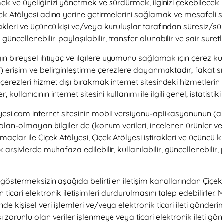
ek ve üyeliğinizi yönetmek ve sürdürmek, ilginizi çekebilecek ü
 Çiçek Atölyesi adına yerine getirmelerini sağlamak ve mesafeli 
rakleri ve üçüncü kişi ve/veya kuruluşlar tarafından süresiz/sür
güncellenebilir, paylaşılabilir, transfer olunabilir ve sair suretler
iğin bireysel ihtiyaç ve ilgilere uyumunu sağlamak için çerez 
miş) erişim ve belirginleştirme çerezlere dayanmaktadır, fakat sıkl
 çerezleri hizmet dışı bırakmak internet sitesindeki hizmetleri
kullanıcının internet sitesini kullanımı ile ilgili genel, istatisti
yesi.com internet sitesinin mobil versiyonu-aplikasyonunun (ak
el olan-olmayan bilgiler de (konum verileri, incelenen ürünler ve 
 amaçlar ile Çiçek Atölyesi, Çiçek Atölyesi iştirakleri ve üçüncü
 arşivlerde muhafaza edilebilir, kullanılabilir, güncellenebilir, p
östermeksizin aşağıda belirtilen iletişim kanallarından Çiçek A
ticari elektronik iletişimleri durdurulmasını talep edebilirler. 
nde kişisel veri işlemleri ve/veya elektronik ticari ileti gönde
zorunlu olan veriler işlenmeye veya ticari elektronik ileti gön