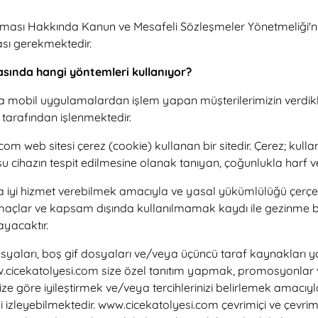
unması Hakkında Kanun ve Mesafeli Sözleşmeler Yönetmeliği'n
ası gerekmektedir.
masında hangi yöntemleri kullanıyor?
mobil uygulamalardan işlem yapan müşterilerimizin verdikleri 
tarafından işlenmektedir.
com web sitesi çerez (cookie) kullanan bir sitedir. Çerez; kulla
 cihazın tespit edilmesine olanak tanıyan, çoğunlukla harf v
a iyi hizmet verebilmek amacıyla ve yasal yükümlülüğü çerçev
çlar ve kapsam dışında kullanılmamak kaydı ile gezinme bilg
ayacaktır.
aları, boş gif dosyaları ve/veya üçüncü taraf kaynakları yoluyla
.cicekatolyesi.com size özel tanıtım yapmak, promosyonlar 
ze göre iyileştirmek ve/veya tercihlerinizi belirlemek amacıyla;
 izleyebilmektedir. www.cicekatolyesi.com çevrimiçi ve çevrimdı