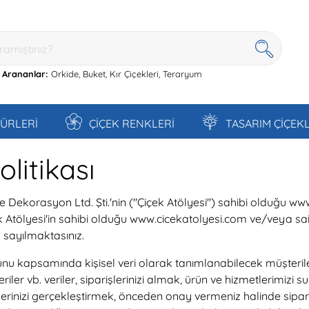
 Arananlar:
Orkide,
Buket,
Kır Çiçekleri,
Teraryum
TÜRLERİ
ÇİÇEK RENKLERİ
TASARIM ÇİÇEK
olitikası
ve Dekorasyon Ltd. Şti.'nin ("Çiçek Atölyesi") sahibi olduğu w
r. Çiçek Atölyesi'in sahibi olduğu www.cicekatolyesi.com ve/veya s
 sayılmaktasınız.
unu kapsamında kişisel veri olarak tanımlanabilecek müşteriler
iler vb. veriler, siparişlerinizi almak, ürün ve hizmetlerimizi 
rinizi gerçekleştirmek, önceden onay vermeniz halinde sipariş