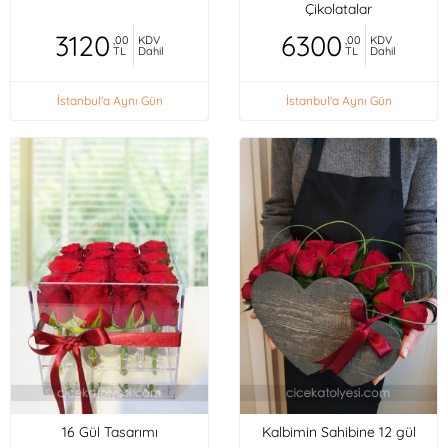
Çikolatalar
3120
6300
,00
KDV
,00
KDV
TL
Dahil
TL
Dahil
İstanbul'a Aynı Gün
İstanbul'a Aynı Gün
16 Gül Tasarımı
Kalbimin Sahibine 12 gül