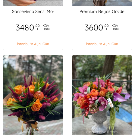
Sansevieria Serisi Mor
Premium Beyaz Orkide
3480
3600
,00
KDV
,00
KDV
TL
Dahil
TL
Dahil
İstanbul'a Aynı Gün
İstanbul'a Aynı Gün