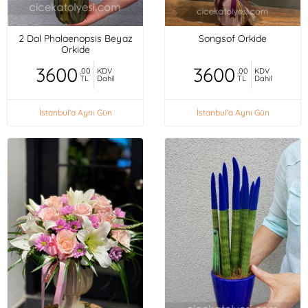
2 Dal Phalaenopsis Beyaz
Songsof Orkide
Orkide
3600
3600
,00
KDV
,00
KDV
TL
Dahil
TL
Dahil
İstanbul'a Aynı Gün
İstanbul'a Aynı Gün