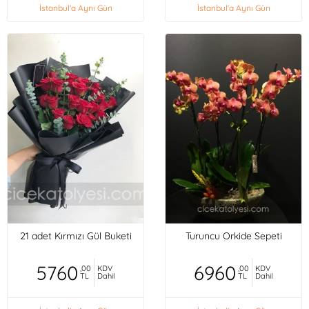
İstanbul'a Aynı Gün
İstanbul'a Aynı Gün
21 adet Kırmızı Gül Buketi
Turuncu Orkide Sepeti
5760
6960
,00
KDV
,00
KDV
TL
Dahil
TL
Dahil