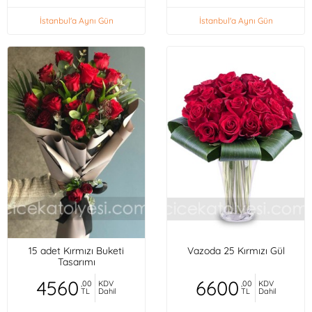
İstanbul'a Aynı Gün
İstanbul'a Aynı Gün
15 adet Kırmızı Buketi
Vazoda 25 Kırmızı Gül
Tasarımı
4560
6600
,00
KDV
,00
KDV
TL
Dahil
TL
Dahil