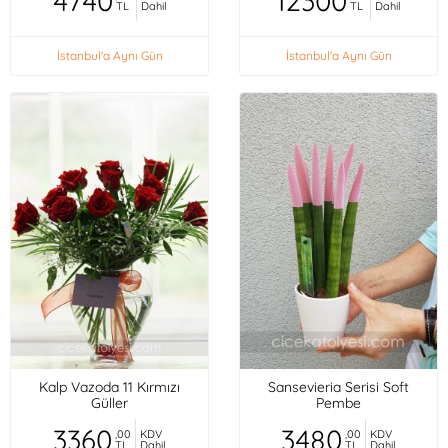
4740
12300
TL
Dahil
TL
Dahil
İstanbul'a Aynı Gün
İstanbul'a Aynı Gün
Kalp Vazoda 11 Kırmızı
Sansevieria Serisi Soft
Güller
Pembe
3360
3480
,00
KDV
,00
KDV
TL
Dahil
TL
Dahil