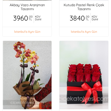
Akbay Vazo Aranjman
Kutuda Pastel Renk Çiçek
Tasarımı
Tasarımı
3960
3840
,00
KDV
,00
KDV
TL
Dahil
TL
Dahil
İstanbul'a Aynı Gün
İstanbul'a Aynı Gün