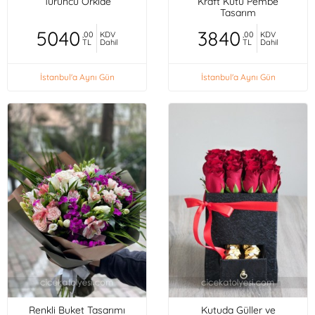
Turuncu Orkide
Kraft Kutu Pembe
Tasarım
5040
3840
,00
KDV
,00
KDV
TL
Dahil
TL
Dahil
İstanbul'a Aynı Gün
İstanbul'a Aynı Gün
Renkli Buket Tasarımı
Kutuda Güller ve