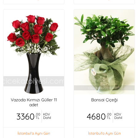
Vazoda Kırmızı Güller 11
Bonsai Çiçeği
adet
3360
4680
,00
KDV
,00
KDV
TL
Dahil
TL
Dahil
İstanbul'a Aynı Gün
İstanbul'a Aynı Gün