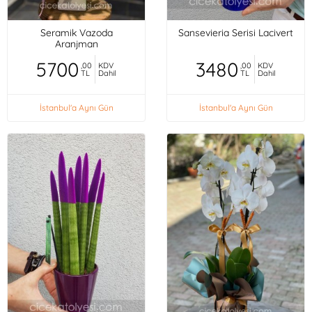
Seramik Vazoda
Sansevieria Serisi Lacivert
Aranjman
5700
3480
,00
KDV
,00
KDV
TL
Dahil
TL
Dahil
İstanbul'a Aynı Gün
İstanbul'a Aynı Gün