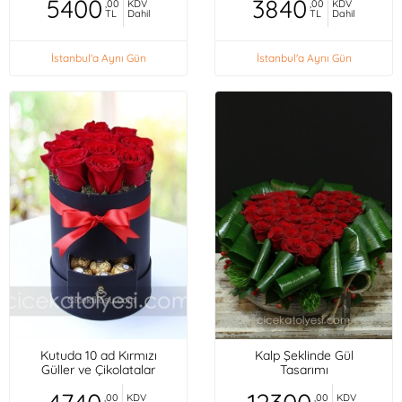
5400
3840
,00
KDV
,00
KDV
TL
Dahil
TL
Dahil
İstanbul'a Aynı Gün
İstanbul'a Aynı Gün
Kutuda 10 ad Kırmızı
Kalp Şeklinde Gül
Güller ve Çikolatalar
Tasarımı
,00
KDV
,00
KDV