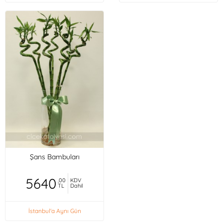
Şans Bambuları
5640
,00
KDV
TL
Dahil
İstanbul'a Aynı Gün