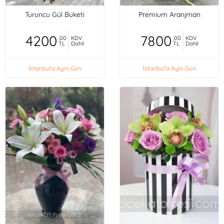
Turuncu Gül Buketi
Premium Aranjman
4200
7800
,00
KDV
,00
KDV
TL
Dahil
TL
Dahil
İstanbul'a Aynı Gün
İstanbul'a Aynı Gün