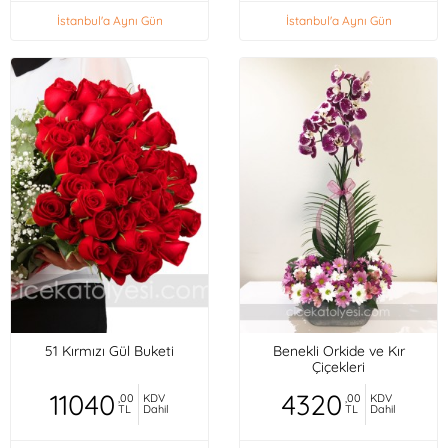
İstanbul'a Aynı Gün
İstanbul'a Aynı Gün
51 Kırmızı Gül Buketi
Benekli Orkide ve Kır
Çiçekleri
11040
4320
,00
KDV
,00
KDV
TL
Dahil
TL
Dahil