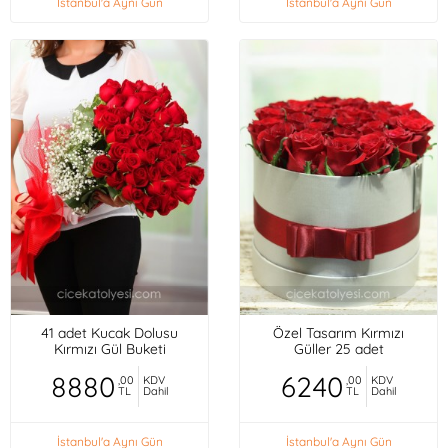
İstanbul'a Aynı Gün
İstanbul'a Aynı Gün
41 adet Kucak Dolusu
Özel Tasarım Kırmızı
Kırmızı Gül Buketi
Güller 25 adet
8880
6240
,00
KDV
,00
KDV
TL
Dahil
TL
Dahil
İstanbul'a Aynı Gün
İstanbul'a Aynı Gün