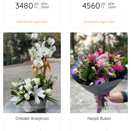
3480
4560
,00
KDV
,00
KDV
TL
Dahil
TL
Dahil
İstanbul'a Aynı Gün
İstanbul'a Aynı Gün
Orkideli Aranjman
Neşeli Buket