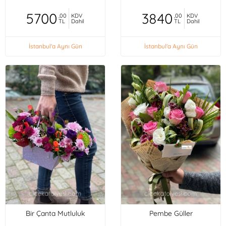
5700
3840
,00
KDV
,00
KDV
TL
Dahil
TL
Dahil
İstanbul'a Aynı Gün
İstanbul'a Aynı Gün
Bir Çanta Mutluluk
Pembe Güller