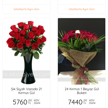
İstanbul'a Aynı Gün
İstanbul'a Aynı Gün
Şık Siyah Vazoda 21
24 Kırmızı 1 Beyaz Gül
Kırmızı Gül
Buketi
5760
7440
,00
KDV
,00
KDV
TL
Dahil
TL
Dahil