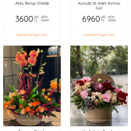
Ateş Rengi Orkide
Kutuda 16 Adet Kırmızı
Gül
3600
6960
,00
KDV
,00
KDV
TL
Dahil
TL
Dahil
İstanbul'a Aynı Gün
İstanbul'a Aynı Gün