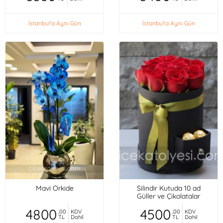
İstanbul'a Aynı Gün
İstanbul'a Aynı Gün
Mavi Orkide
Silindir Kutuda 10 ad
Güller ve Çikolatalar
4800
4500
,00
KDV
,00
KDV
TL
Dahil
TL
Dahil