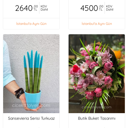
2640
4500
,00
KDV
,00
KDV
TL
Dahil
TL
Dahil
İstanbul'a Aynı Gün
İstanbul'a Aynı Gün
Sansevieria Serisi Turkuaz
Butik Buket Tasarımı