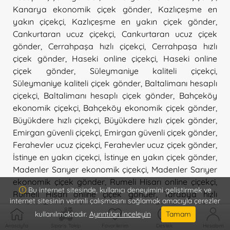
Kanarya ekonomik çiçek gönder
,
Kazlıçeşme en
yakın çiçekçi
,
Kazlıçeşme en yakın çiçek gönder
,
Cankurtaran ucuz çiçekçi
,
Cankurtaran ucuz çiçek
gönder
,
Cerrahpaşa hızlı çiçekçi
,
Cerrahpaşa hızlı
çiçek gönder
,
Haseki online çiçekçi
,
Haseki online
çiçek gönder
,
Süleymaniye kaliteli çiçekçi
,
Süleymaniye kaliteli çiçek gönder
,
Baltalimanı hesaplı
çiçekçi
,
Baltalimanı hesaplı çiçek gönder
,
Bahçeköy
ekonomik çiçekçi
,
Bahçeköy ekonomik çiçek gönder
,
Büyükdere hızlı çiçekçi
,
Büyükdere hızlı çiçek gönder
,
Emirgan güvenli çiçekçi
,
Emirgan güvenli çiçek gönder
,
Ferahevler ucuz çiçekçi
,
Ferahevler ucuz çiçek gönder
,
İstinye en yakın çiçekçi
,
İstinye en yakın çiçek gönder
,
Madenler Sarıyer ekonomik çiçekçi
,
Madenler Sarıyer
ekonomik çiçek gönder
,
Rumeli Hisarı online çiçekçi
,
Bu internet sitesinde, kullanıcı deneyimini geliştirmek ve
Rumeli Hisarı online çiçek gönder
,
Tarabya hızlı
internet sitesinin verimli çalışmasını sağlamak amacıyla çerezler
çiçekçi
,
Tarabya hızlı çiçek gönder
,
Gümüşsuyu hızlı
kullanılmaktadır.
Ayrıntıları inceleyin
Tamam
çiçekçi
,
Gümüşsuyu hızlı çiçek gönder
,
Piyalepaşa hızlı
Anasayfa
Sipariş Takip
Favorilerim
Destek
Hesabım