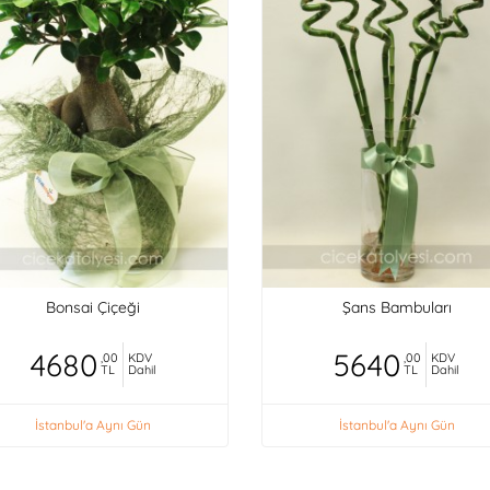
Bonsai Çiçeği
Şans Bambuları
4680
5640
,00
KDV
,00
KDV
TL
Dahil
TL
Dahil
İstanbul'a Aynı Gün
İstanbul'a Aynı Gün