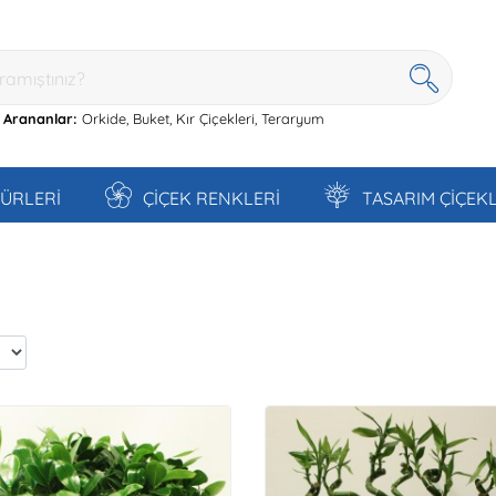
 Arananlar:
Orkide,
Buket,
Kır Çiçekleri,
Teraryum
TÜRLERİ
ÇİÇEK RENKLERİ
TASARIM ÇİÇEK