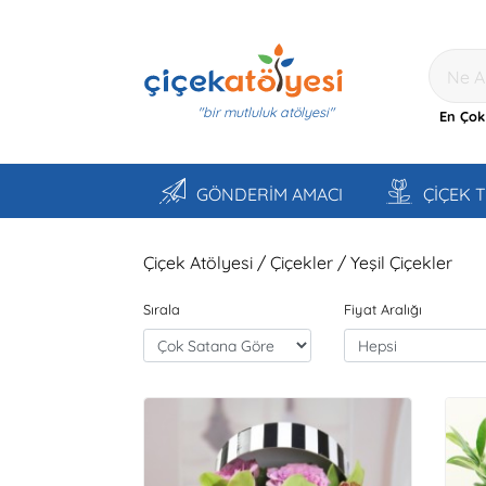
"bir mutluluk atölyesi"
En Çok
GÖNDERİM AMACI
ÇİÇEK 
Çiçek Atölyesi / Çiçekler / Yeşil Çiçekler
Sırala
Fiyat Aralığı