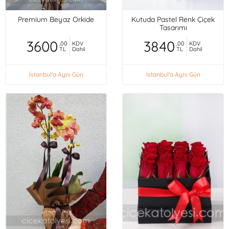
Premium Beyaz Orkide
Kutuda Pastel Renk Çiçek
Tasarımı
3600
3840
,00
KDV
,00
KDV
TL
Dahil
TL
Dahil
İstanbul'a Aynı Gün
İstanbul'a Aynı Gün