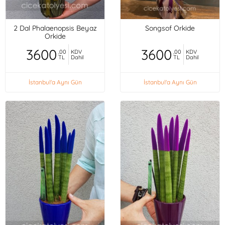
2 Dal Phalaenopsis Beyaz
Songsof Orkide
Orkide
3600
3600
,00
KDV
,00
KDV
TL
Dahil
TL
Dahil
İstanbul'a Aynı Gün
İstanbul'a Aynı Gün