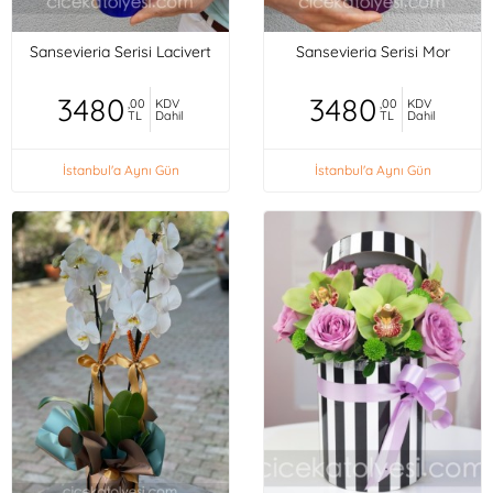
Sansevieria Serisi Lacivert
Sansevieria Serisi Mor
3480
3480
,00
KDV
,00
KDV
TL
Dahil
TL
Dahil
İstanbul'a Aynı Gün
İstanbul'a Aynı Gün