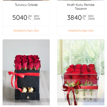
Turuncu Orkide
Kraft Kutu Pembe
Tasarım
5040
3840
,00
KDV
,00
KDV
TL
Dahil
TL
Dahil
İstanbul'a Aynı Gün
İstanbul'a Aynı Gün