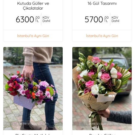
Kutuda Güller ve
16 Gül Tasarımı
Çikolatalar
6300
5700
,00
KDV
,00
KDV
TL
Dahil
TL
Dahil
İstanbul'a Aynı Gün
İstanbul'a Aynı Gün