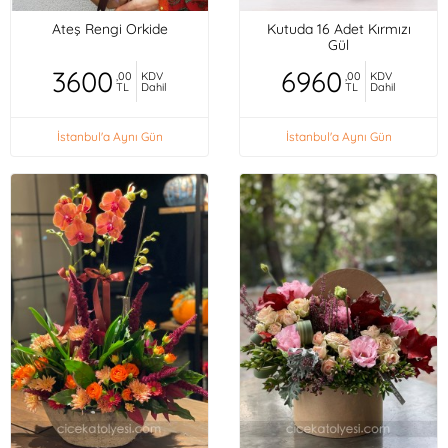
Ateş Rengi Orkide
Kutuda 16 Adet Kırmızı
Gül
3600
6960
,00
KDV
,00
KDV
TL
Dahil
TL
Dahil
İstanbul'a Aynı Gün
İstanbul'a Aynı Gün