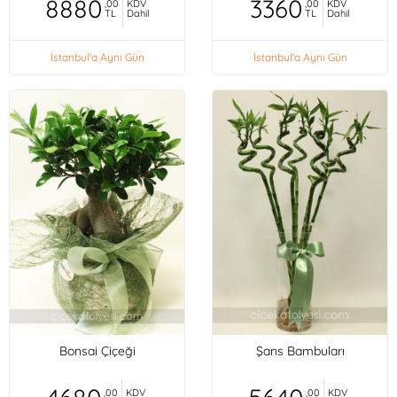
8880
3360
,00
KDV
,00
KDV
TL
Dahil
TL
Dahil
İstanbul'a Aynı Gün
İstanbul'a Aynı Gün
Bonsai Çiçeği
Şans Bambuları
,00
KDV
,00
KDV