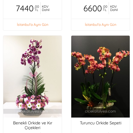
7440
6600
,00
KDV
,00
KDV
TL
Dahil
TL
Dahil
İstanbul'a Aynı Gün
İstanbul'a Aynı Gün
Benekli Orkide ve Kır
Turuncu Orkide Sepeti
Çiçekleri