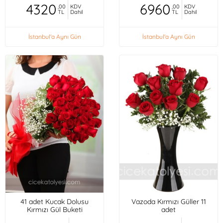
4320
6960
,00
KDV
,00
KDV
TL
Dahil
TL
Dahil
İstanbul'a Aynı Gün
İstanbul'a Aynı Gün
41 adet Kucak Dolusu
Vazoda Kırmızı Güller 11
Kırmızı Gül Buketi
adet