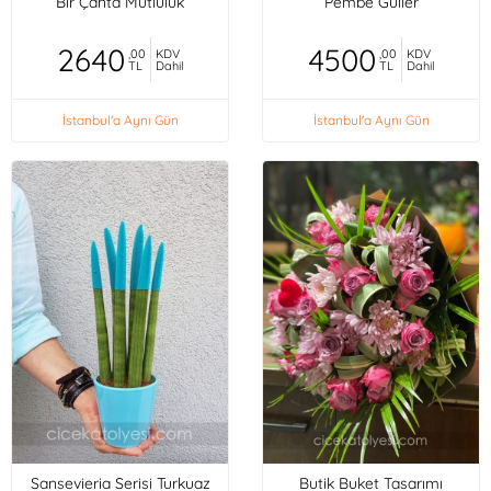
Bir Çanta Mutluluk
Pembe Güller
2640
4500
,00
KDV
,00
KDV
TL
Dahil
TL
Dahil
İstanbul'a Aynı Gün
İstanbul'a Aynı Gün
Sansevieria Serisi Turkuaz
Butik Buket Tasarımı