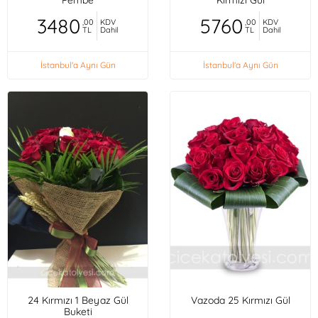
3480
5760
,00
KDV
,00
KDV
TL
Dahil
TL
Dahil
İstanbul'a Aynı Gün
İstanbul'a Aynı Gün
24 Kırmızı 1 Beyaz Gül
Vazoda 25 Kırmızı Gül
Buketi