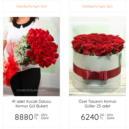
İstanbul'a Aynı Gün
İstanbul'a Aynı Gün
41 adet Kucak Dolusu
Özel Tasarım Kırmızı
Kırmızı Gül Buketi
Güller 25 adet
8880
6240
,00
KDV
,00
KDV
TL
Dahil
TL
Dahil