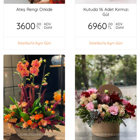
Ateş Rengi Orkide
Kutuda 16 Adet Kırmızı
Gül
3600
6960
,00
KDV
,00
KDV
TL
Dahil
TL
Dahil
İstanbul'a Aynı Gün
İstanbul'a Aynı Gün