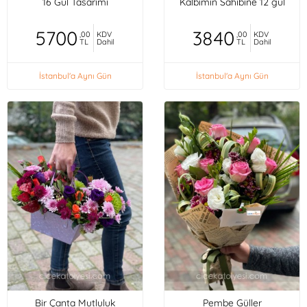
16 Gül Tasarımı
Kalbimin Sahibine 12 gül
5700
3840
,00
KDV
,00
KDV
TL
Dahil
TL
Dahil
İstanbul'a Aynı Gün
İstanbul'a Aynı Gün
Bir Çanta Mutluluk
Pembe Güller