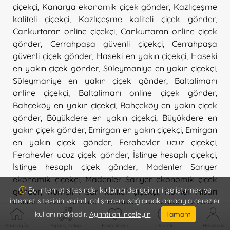
çiçekçi
,
Kanarya ekonomik çiçek gönder
,
Kazlıçeşme
kaliteli çiçekçi
,
Kazlıçeşme kaliteli çiçek gönder
,
Cankurtaran online çiçekçi
,
Cankurtaran online çiçek
gönder
,
Cerrahpaşa güvenli çiçekçi
,
Cerrahpaşa
güvenli çiçek gönder
,
Haseki en yakın çiçekçi
,
Haseki
en yakın çiçek gönder
,
Süleymaniye en yakın çiçekçi
,
Süleymaniye en yakın çiçek gönder
,
Baltalimanı
online çiçekçi
,
Baltalimanı online çiçek gönder
,
Bahçeköy en yakın çiçekçi
,
Bahçeköy en yakın çiçek
gönder
,
Büyükdere en yakın çiçekçi
,
Büyükdere en
yakın çiçek gönder
,
Emirgan en yakın çiçekçi
,
Emirgan
en yakın çiçek gönder
,
Ferahevler ucuz çiçekçi
,
Ferahevler ucuz çiçek gönder
,
İstinye hesaplı çiçekçi
,
İstinye hesaplı çiçek gönder
,
Madenler Sarıyer
ekonomik çiçekçi
,
Madenler Sarıyer ekonomik çiçek
Bu internet sitesinde, kullanıcı deneyimini geliştirmek ve
gönder
,
Rumeli Hisarı kaliteli çiçekçi
,
Rumeli Hisarı
internet sitesinin verimli çalışmasını sağlamak amacıyla çerezler
kaliteli çiçek gönder
,
Tarabya ekonomik çiçekçi
,
kullanılmaktadır.
Ayrıntıları inceleyin
Tamam
Tarabya ekonomik çiçek gönder
,
Gümüşsuyu ucuz
Anasayfa
Sipariş Takip
Favorilerim
Destek
Hesabım
çiçekçi
,
Gümüşsuyu ucuz çiçek gönder
,
Piyalepaşa