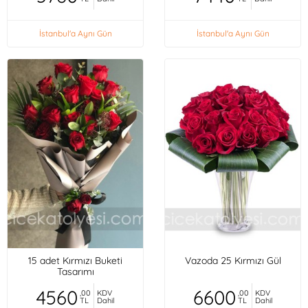
İstanbul'a Aynı Gün
İstanbul'a Aynı Gün
15 adet Kırmızı Buketi
Vazoda 25 Kırmızı Gül
Tasarımı
4560
6600
,00
KDV
,00
KDV
TL
Dahil
TL
Dahil