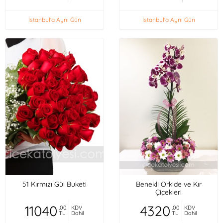
İstanbul'a Aynı Gün
İstanbul'a Aynı Gün
51 Kırmızı Gül Buketi
Benekli Orkide ve Kır
Çiçekleri
11040
4320
,00
KDV
,00
KDV
TL
Dahil
TL
Dahil