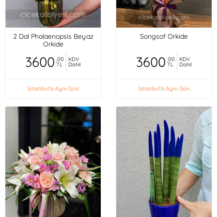
2 Dal Phalaenopsis Beyaz
Songsof Orkide
Orkide
3600
3600
,00
KDV
,00
KDV
TL
Dahil
TL
Dahil
İstanbul'a Aynı Gün
İstanbul'a Aynı Gün