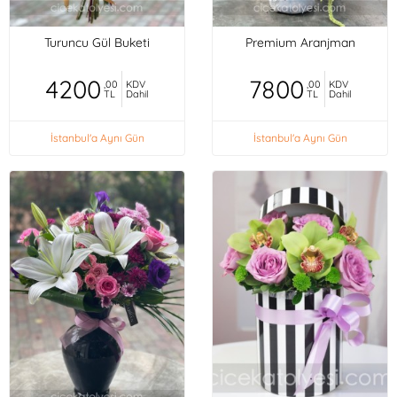
Turuncu Gül Buketi
Premium Aranjman
4200
7800
,00
KDV
,00
KDV
TL
Dahil
TL
Dahil
İstanbul'a Aynı Gün
İstanbul'a Aynı Gün