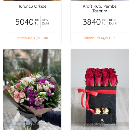
Turuncu Orkide
Kraft Kutu Pembe
Tasarım
5040
3840
,00
KDV
,00
KDV
TL
Dahil
TL
Dahil
İstanbul'a Aynı Gün
İstanbul'a Aynı Gün