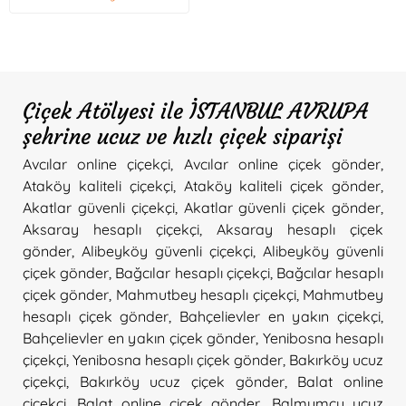
Çiçek Atölyesi ile İSTANBUL AVRUPA
şehrine ucuz ve hızlı çiçek siparişi
Avcılar online çiçekçi
,
Avcılar online çiçek gönder
,
Ataköy kaliteli çiçekçi
,
Ataköy kaliteli çiçek gönder
,
Akatlar güvenli çiçekçi
,
Akatlar güvenli çiçek gönder
,
Aksaray hesaplı çiçekçi
,
Aksaray hesaplı çiçek
gönder
,
Alibeyköy güvenli çiçekçi
,
Alibeyköy güvenli
çiçek gönder
,
Bağcılar hesaplı çiçekçi
,
Bağcılar hesaplı
çiçek gönder
,
Mahmutbey hesaplı çiçekçi
,
Mahmutbey
hesaplı çiçek gönder
,
Bahçelievler en yakın çiçekçi
,
Bahçelievler en yakın çiçek gönder
,
Yenibosna hesaplı
çiçekçi
,
Yenibosna hesaplı çiçek gönder
,
Bakırköy ucuz
çiçekçi
,
Bakırköy ucuz çiçek gönder
,
Balat online
çiçekçi
,
Balat online çiçek gönder
,
Balmumcu ucuz