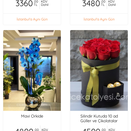
3360
3480
,00
KDV
,00
KDV
TL
Dahil
TL
Dahil
İstanbul'a Aynı Gün
İstanbul'a Aynı Gün
Mavi Orkide
Silindir Kutuda 10 ad
Güller ve Çikolatalar
,00
KDV
,00
KDV