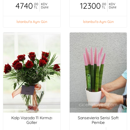
4740
12300
,00
KDV
,00
KDV
TL
Dahil
TL
Dahil
İstanbul'a Aynı Gün
İstanbul'a Aynı Gün
Kalp Vazoda 11 Kırmızı
Sansevieria Serisi Soft
Güller
Pembe