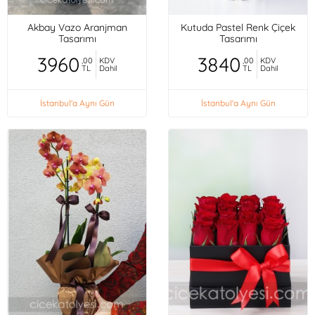
Akbay Vazo Aranjman
Kutuda Pastel Renk Çiçek
Tasarımı
Tasarımı
3960
3840
,00
KDV
,00
KDV
TL
Dahil
TL
Dahil
İstanbul'a Aynı Gün
İstanbul'a Aynı Gün