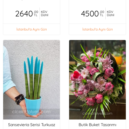
2640
4500
,00
KDV
,00
KDV
TL
Dahil
TL
Dahil
İstanbul'a Aynı Gün
İstanbul'a Aynı Gün
Sansevieria Serisi Turkuaz
Butik Buket Tasarımı