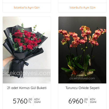
İstanbul'a Aynı Gün
İstanbul'a Aynı Gün
21 adet Kırmızı Gül Buketi
Turuncu Orkide Sepeti
5760
6960
,00
KDV
,00
KDV
TL
Dahil
TL
Dahil