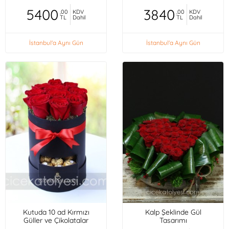
5400
3840
,00
KDV
,00
KDV
TL
Dahil
TL
Dahil
İstanbul'a Aynı Gün
İstanbul'a Aynı Gün
Kutuda 10 ad Kırmızı
Kalp Şeklinde Gül
Güller ve Çikolatalar
Tasarımı