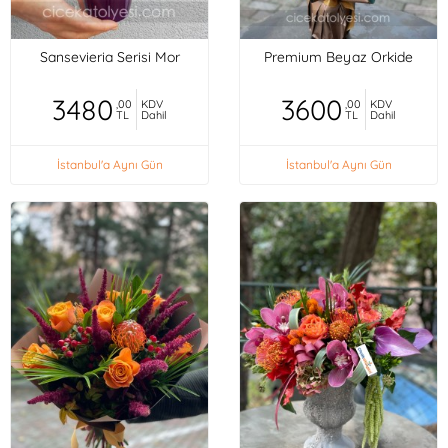
Sansevieria Serisi Mor
Premium Beyaz Orkide
3480
3600
,00
KDV
,00
KDV
TL
Dahil
TL
Dahil
İstanbul'a Aynı Gün
İstanbul'a Aynı Gün