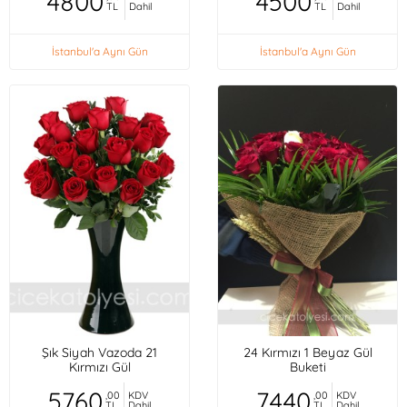
4800
4500
TL
Dahil
TL
Dahil
İstanbul'a Aynı Gün
İstanbul'a Aynı Gün
Şık Siyah Vazoda 21
24 Kırmızı 1 Beyaz Gül
Kırmızı Gül
Buketi
5760
7440
,00
KDV
,00
KDV
TL
Dahil
TL
Dahil