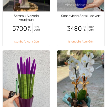
Seramik Vazoda
Sansevieria Serisi Lacivert
Aranjman
5700
3480
,00
KDV
,00
KDV
TL
Dahil
TL
Dahil
İstanbul'a Aynı Gün
İstanbul'a Aynı Gün