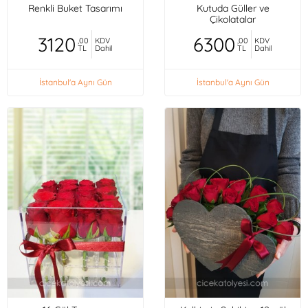
Renkli Buket Tasarımı
Kutuda Güller ve
Çikolatalar
3120
6300
,00
KDV
,00
KDV
TL
Dahil
TL
Dahil
İstanbul'a Aynı Gün
İstanbul'a Aynı Gün