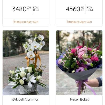
3480
4560
,00
KDV
,00
KDV
TL
Dahil
TL
Dahil
İstanbul'a Aynı Gün
İstanbul'a Aynı Gün
Orkideli Aranjman
Neşeli Buket