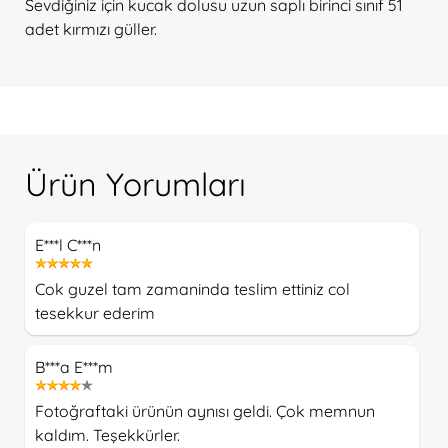
Sevdiğiniz için kucak dolusu
uzun saplı birinci sınıf 51
adet kırmızı güller.
Ürün Yorumları
E***l C***n
Cok guzel tam zamaninda teslim ettiniz col
tesekkur ederim
B***a E***m
Fotoğraftaki ürünün aynısı geldi. Çok memnun
kaldım. Teşekkürler.