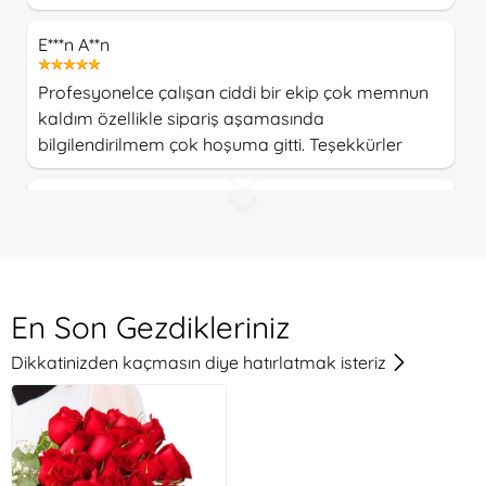
E***n A**n
Profesyonelce çalışan ciddi bir ekip çok memnun
kaldım özellikle sipariş aşamasında
bilgilendirilmem çok hoşuma gitti. Teşekkürler
Fi**et O**r
Gayet memnun kaldık teşekkürler
A**m G*r
En Son Gezdikleriniz
Hızlı gönderim ve güzel görsel için cook teşekkür
Dikkatinizden kaçmasın diye hatırlatmak isteriz
ederim.. Artık tercihim çiçekatölyesi...
G*l O**r