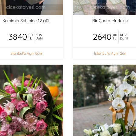
Kalbimin Sahibine 12 gül
Bir Çanta Mutluluk
3840
2640
,00
KDV
,00
KDV
TL
Dahil
TL
Dahil
İstanbul'a Aynı Gün
İstanbul'a Aynı Gün