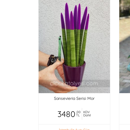
Sansevieria Serisi Mor
3480
,00
KDV
TL
Dahil
İstanbul'a Aynı Gün