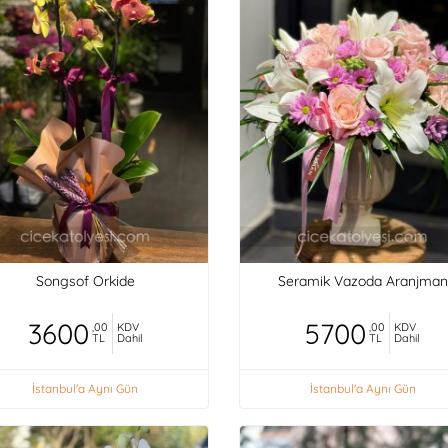
Songsof Orkide
Seramik Vazoda Aranjman
3600
5700
,00
KDV
,00
KDV
TL
Dahil
TL
Dahil
İstanbul'a Aynı Gün
İstanbul'a Aynı Gün