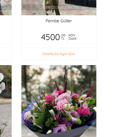
Pembe Güller
4500
,00
KDV
TL
Dahil
İstanbul'a Aynı Gün