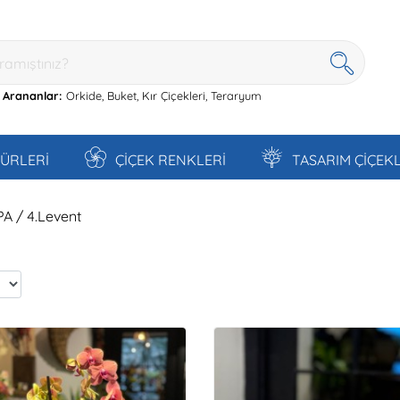
 Arananlar:
Orkide,
Buket,
Kır Çiçekleri,
Teraryum
TÜRLERİ
ÇİÇEK RENKLERİ
TASARIM ÇİÇEK
PA / 4.Levent