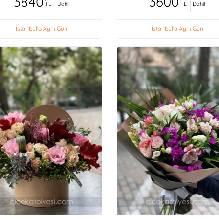
3840
3600
TL
Dahil
TL
Dahil
İstanbul'a Aynı Gün
İstanbul'a Aynı Gün