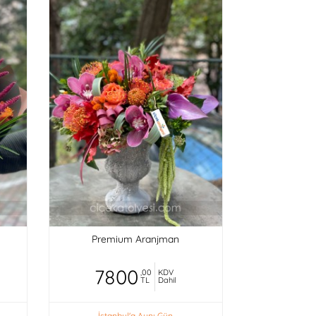
Premium Aranjman
7800
,00
KDV
TL
Dahil
İstanbul'a Aynı Gün