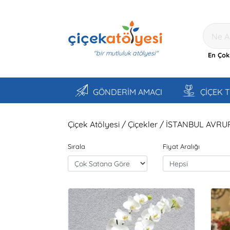
"bir mutluluk atölyesi"
En Çok
GÖNDERİM AMACI
ÇİÇEK 
Çiçek Atölyesi / Çiçekler / İSTANBUL AVRU
Sırala
Fiyat Aralığı