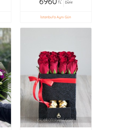
6960
TL
Dahil
İstanbul'a Aynı Gün