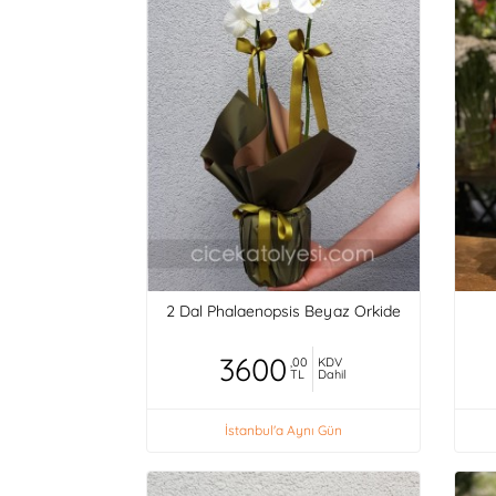
2 Dal Phalaenopsis Beyaz Orkide
3600
,00
KDV
TL
Dahil
İstanbul'a Aynı Gün