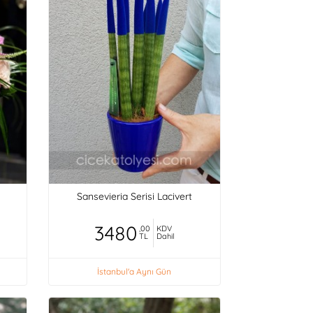
Sansevieria Serisi Lacivert
3480
,00
KDV
TL
Dahil
İstanbul'a Aynı Gün