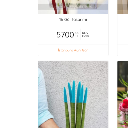
16 Gül Tasarımı
5700
,00
KDV
TL
Dahil
İstanbul'a Aynı Gün