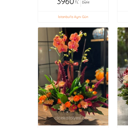
3960
TL
Dahil
İstanbul'a Aynı Gün