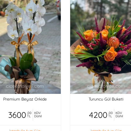
Premium Beyaz Orkide
Turuncu Gül Buketi
3600
4200
,00
KDV
,00
KDV
TL
Dahil
TL
Dahil
İstanbul'a Aynı Gün
İstanbul'a Aynı Gün