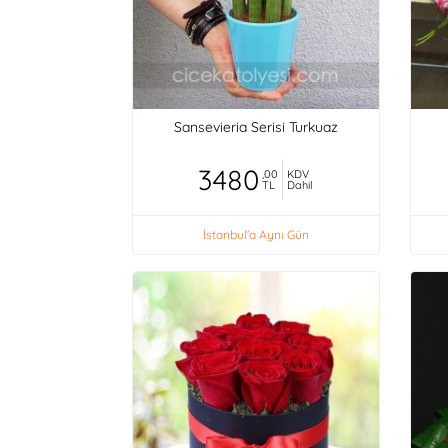
Sansevieria Serisi Turkuaz
3480
,00
KDV
TL
Dahil
İstanbul'a Aynı Gün