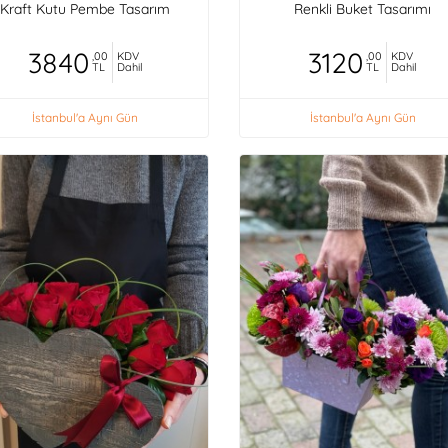
Kraft Kutu Pembe Tasarım
Renkli Buket Tasarımı
3840
3120
,00
KDV
,00
KDV
TL
Dahil
TL
Dahil
İstanbul'a Aynı Gün
İstanbul'a Aynı Gün