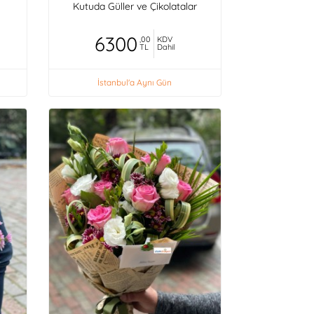
Kutuda Güller ve Çikolatalar
6300
,00
KDV
TL
Dahil
İstanbul'a Aynı Gün