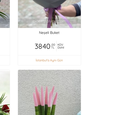
Neşeli Buket
3840
,00
KDV
TL
Dahil
İstanbul'a Aynı Gün