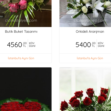
Butik Buket Tasarımı
Orkideli Aranjman
4560
5400
,00
KDV
,00
KDV
TL
Dahil
TL
Dahil
İstanbul'a Aynı Gün
İstanbul'a Aynı Gün