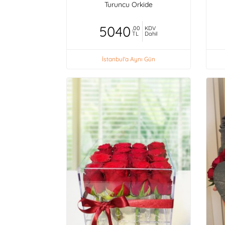
Turuncu Orkide
5040
,00
KDV
TL
Dahil
İstanbul'a Aynı Gün