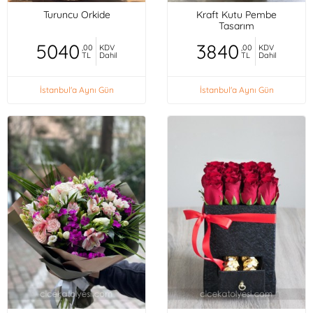
Turuncu Orkide
Kraft Kutu Pembe
Tasarım
5040
3840
,00
KDV
,00
KDV
TL
Dahil
TL
Dahil
İstanbul'a Aynı Gün
İstanbul'a Aynı Gün