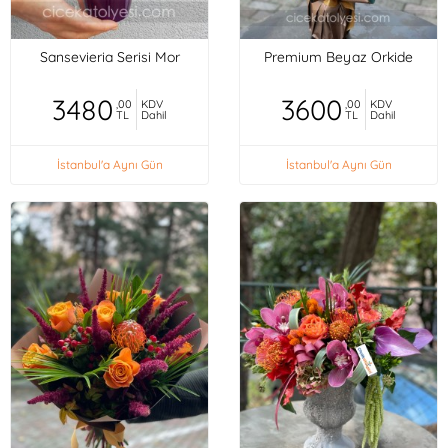
Sansevieria Serisi Mor
Premium Beyaz Orkide
3480
3600
,00
KDV
,00
KDV
TL
Dahil
TL
Dahil
İstanbul'a Aynı Gün
İstanbul'a Aynı Gün