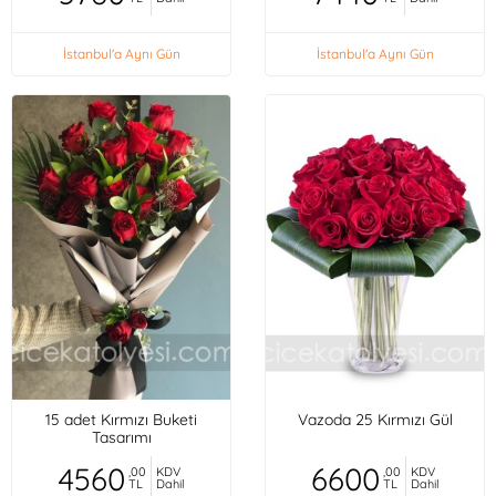
İstanbul'a Aynı Gün
İstanbul'a Aynı Gün
15 adet Kırmızı Buketi
Vazoda 25 Kırmızı Gül
Tasarımı
4560
6600
,00
KDV
,00
KDV
TL
Dahil
TL
Dahil