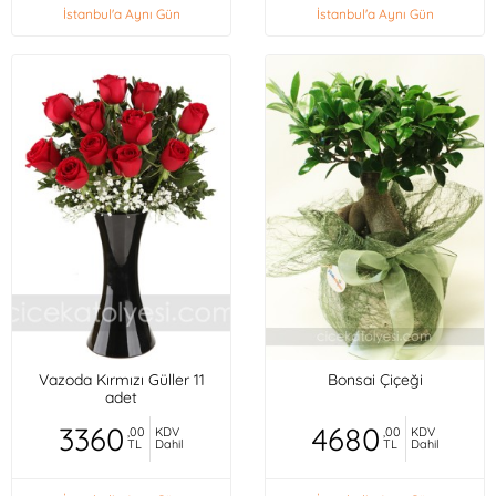
İstanbul'a Aynı Gün
İstanbul'a Aynı Gün
Vazoda Kırmızı Güller 11
Bonsai Çiçeği
adet
3360
4680
,00
KDV
,00
KDV
TL
Dahil
TL
Dahil