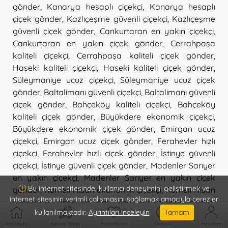
gönder
,
Kanarya hesaplı çiçekçi
,
Kanarya hesaplı
çiçek gönder
,
Kazlıçeşme güvenli çiçekçi
,
Kazlıçeşme
güvenli çiçek gönder
,
Cankurtaran en yakın çiçekçi
,
Cankurtaran en yakın çiçek gönder
,
Cerrahpaşa
kaliteli çiçekçi
,
Cerrahpaşa kaliteli çiçek gönder
,
Haseki kaliteli çiçekçi
,
Haseki kaliteli çiçek gönder
,
Süleymaniye ucuz çiçekçi
,
Süleymaniye ucuz çiçek
gönder
,
Baltalimanı güvenli çiçekçi
,
Baltalimanı güvenli
çiçek gönder
,
Bahçeköy kaliteli çiçekçi
,
Bahçeköy
kaliteli çiçek gönder
,
Büyükdere ekonomik çiçekçi
,
Büyükdere ekonomik çiçek gönder
,
Emirgan ucuz
çiçekçi
,
Emirgan ucuz çiçek gönder
,
Ferahevler hızlı
çiçekçi
,
Ferahevler hızlı çiçek gönder
,
İstinye güvenli
çiçekçi
,
İstinye güvenli çiçek gönder
,
Madenler Sarıyer
en yakın çiçekçi
,
Madenler Sarıyer en yakın çiçek
Bu internet sitesinde, kullanıcı deneyimini geliştirmek ve
gönder
,
Rumeli Hisarı ekonomik çiçekçi
,
Rumeli Hisarı
internet sitesinin verimli çalışmasını sağlamak amacıyla çerezler
ekonomik çiçek gönder
,
Tarabya güvenli çiçekçi
,
kullanılmaktadır.
Ayrıntıları inceleyin
Tamam
Tarabya güvenli çiçek gönder
,
Gümüşsuyu hesaplı
Anasayfa
Sipariş Takip
Favorilerim
Destek
Hesabım
çiçekçi
,
Gümüşsuyu hesaplı çiçek gönder
,
Piyalepaşa