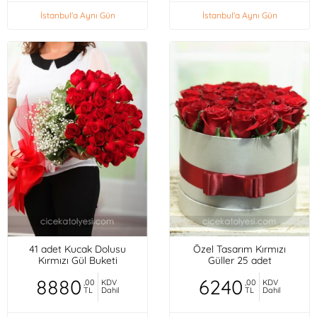
İstanbul'a Aynı Gün
İstanbul'a Aynı Gün
41 adet Kucak Dolusu
Özel Tasarım Kırmızı
Kırmızı Gül Buketi
Güller 25 adet
8880
6240
,00
KDV
,00
KDV
TL
Dahil
TL
Dahil