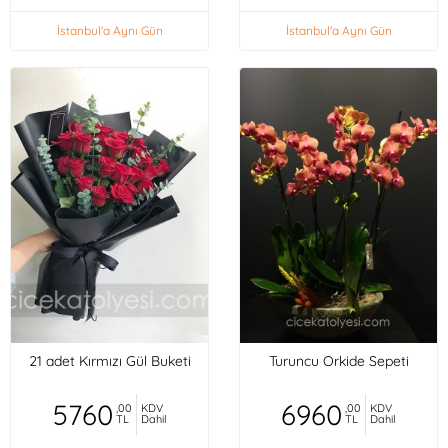
İstanbul'a Aynı Gün
İstanbul'a Aynı Gün
21 adet Kırmızı Gül Buketi
Turuncu Orkide Sepeti
5760
6960
,00
KDV
,00
KDV
TL
Dahil
TL
Dahil