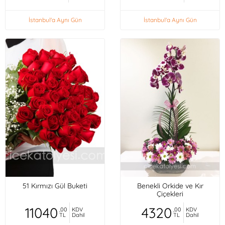
İstanbul'a Aynı Gün
İstanbul'a Aynı Gün
51 Kırmızı Gül Buketi
Benekli Orkide ve Kır
Çiçekleri
11040
4320
,00
KDV
,00
KDV
TL
Dahil
TL
Dahil