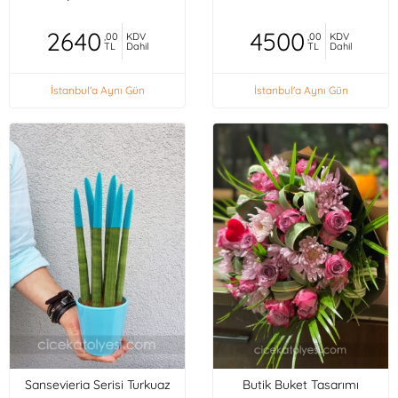
2640
4500
,00
KDV
,00
KDV
TL
Dahil
TL
Dahil
İstanbul'a Aynı Gün
İstanbul'a Aynı Gün
Sansevieria Serisi Turkuaz
Butik Buket Tasarımı