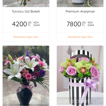
Turuncu Gül Buketi
Premium Aranjman
4200
7800
,00
KDV
,00
KDV
TL
Dahil
TL
Dahil
İstanbul'a Aynı Gün
İstanbul'a Aynı Gün