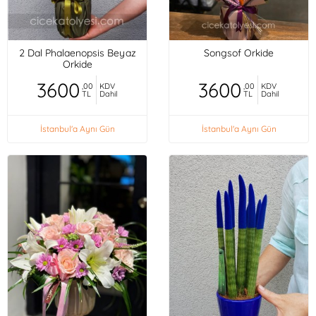
2 Dal Phalaenopsis Beyaz
Songsof Orkide
Orkide
3600
3600
,00
KDV
,00
KDV
TL
Dahil
TL
Dahil
İstanbul'a Aynı Gün
İstanbul'a Aynı Gün