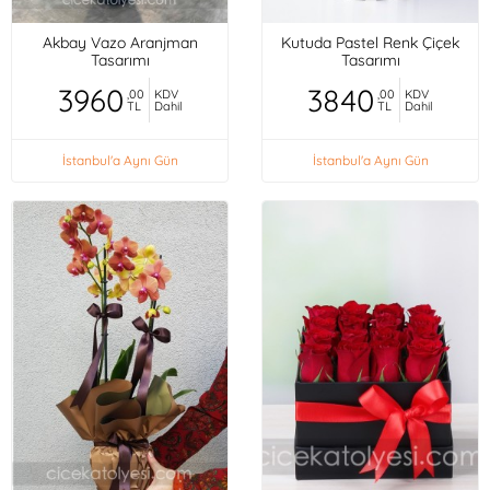
Akbay Vazo Aranjman
Kutuda Pastel Renk Çiçek
Tasarımı
Tasarımı
3960
3840
,00
KDV
,00
KDV
TL
Dahil
TL
Dahil
İstanbul'a Aynı Gün
İstanbul'a Aynı Gün