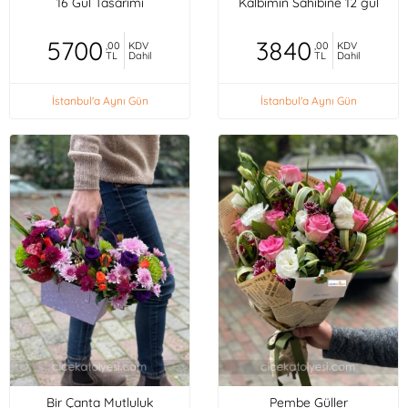
16 Gül Tasarımı
Kalbimin Sahibine 12 gül
5700
3840
,00
KDV
,00
KDV
TL
Dahil
TL
Dahil
İstanbul'a Aynı Gün
İstanbul'a Aynı Gün
Bir Çanta Mutluluk
Pembe Güller