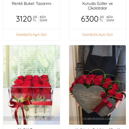
Renkli Buket Tasarımı
Kutuda Güller ve
Çikolatalar
3120
6300
,00
KDV
,00
KDV
TL
Dahil
TL
Dahil
İstanbul'a Aynı Gün
İstanbul'a Aynı Gün