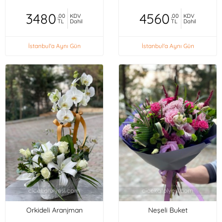
3480
4560
,00
KDV
,00
KDV
TL
Dahil
TL
Dahil
İstanbul'a Aynı Gün
İstanbul'a Aynı Gün
Orkideli Aranjman
Neşeli Buket