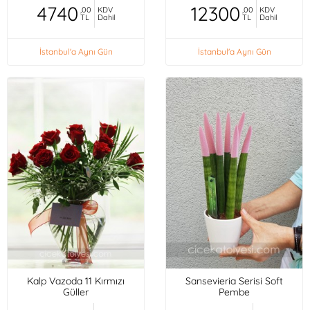
4740
12300
,00
KDV
,00
KDV
TL
Dahil
TL
Dahil
İstanbul'a Aynı Gün
İstanbul'a Aynı Gün
Kalp Vazoda 11 Kırmızı
Sansevieria Serisi Soft
Güller
Pembe