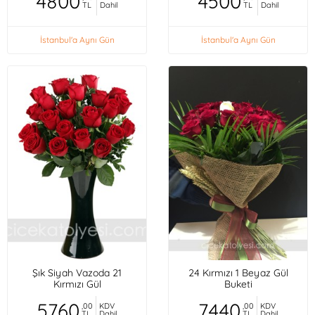
4800
4500
TL
Dahil
TL
Dahil
İstanbul'a Aynı Gün
İstanbul'a Aynı Gün
Şık Siyah Vazoda 21
24 Kırmızı 1 Beyaz Gül
Kırmızı Gül
Buketi
5760
7440
,00
KDV
,00
KDV
TL
Dahil
TL
Dahil