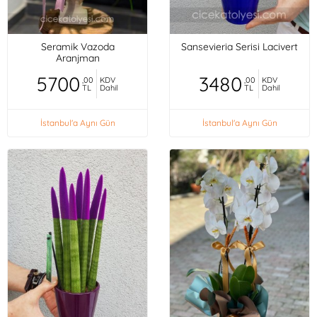
Seramik Vazoda
Sansevieria Serisi Lacivert
Aranjman
5700
3480
,00
KDV
,00
KDV
TL
Dahil
TL
Dahil
İstanbul'a Aynı Gün
İstanbul'a Aynı Gün