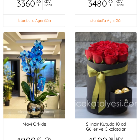
3360
3480
,00
KDV
,00
KDV
TL
Dahil
TL
Dahil
İstanbul'a Aynı Gün
İstanbul'a Aynı Gün
Mavi Orkide
Silindir Kutuda 10 ad
Güller ve Çikolatalar
,00
KDV
,00
KDV