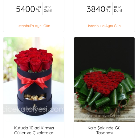
5400
3840
,00
KDV
,00
KDV
TL
Dahil
TL
Dahil
İstanbul'a Aynı Gün
İstanbul'a Aynı Gün
Kutuda 10 ad Kırmızı
Kalp Şeklinde Gül
Güller ve Çikolatalar
Tasarımı