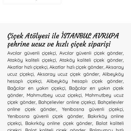
Çiçek Atölyesi ile İSTANBUL AVRUPA
şehrine ucuz ve hızlı çiçek siparişi
Avcılar güvenli çiçekçi
,
Avcılar güvenli çiçek gönder
,
Ataköy kaliteli çiçekçi
,
Ataköy kaliteli çiçek gönder
,
Akatlar hızlı çiçekçi
,
Akatlar hızlı çiçek gönder
,
Aksaray
ucuz çiçekçi
,
Aksaray ucuz çiçek gönder
,
Alibeyköy
hesaplı çiçekçi
,
Alibeyköy hesaplı çiçek gönder
,
Bağcılar en yakın çiçekçi
,
Bağcılar en yakın çiçek
gönder
,
Mahmutbey ucuz çiçekçi
,
Mahmutbey ucuz
çiçek gönder
,
Bahçelievler online çiçekçi
,
Bahçelievler
online çiçek gönder
,
Yenibosna güvenli çiçekçi
,
Yenibosna güvenli çiçek gönder
,
Bakırköy online
çiçekçi
,
Bakırköy online çiçek gönder
,
Balat kaliteli
çiçekçi
,
Balat kaliteli çiçek gönder
,
Balmumcu hızlı