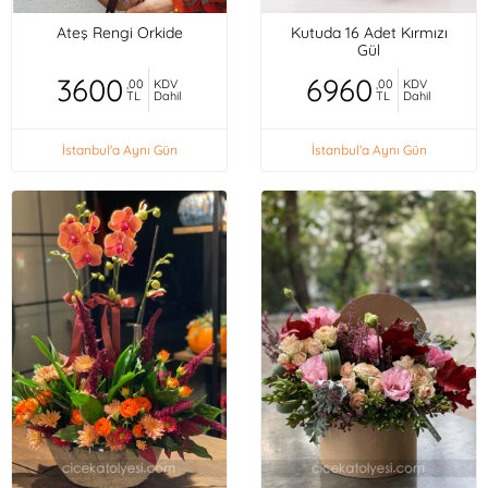
Ateş Rengi Orkide
Kutuda 16 Adet Kırmızı
Gül
3600
6960
,00
KDV
,00
KDV
TL
Dahil
TL
Dahil
İstanbul'a Aynı Gün
İstanbul'a Aynı Gün