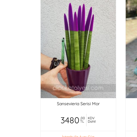
Sansevieria Serisi Mor
3480
,00
KDV
TL
Dahil
İstanbul'a Aynı Gün