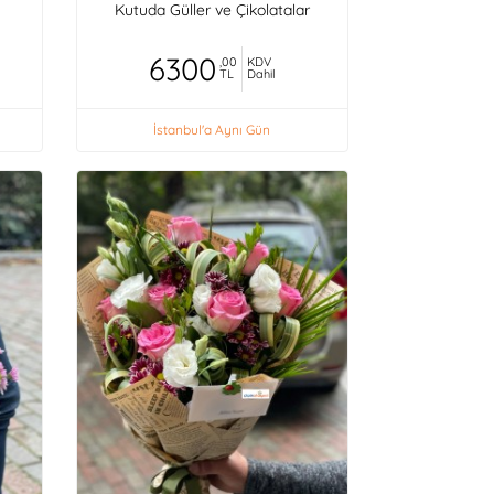
Kutuda Güller ve Çikolatalar
6300
,00
KDV
TL
Dahil
İstanbul'a Aynı Gün