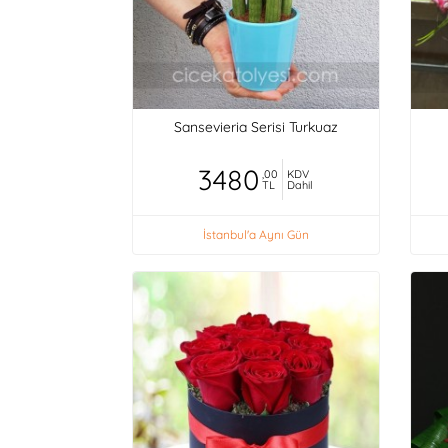
Sansevieria Serisi Turkuaz
3480
,00
KDV
TL
Dahil
İstanbul'a Aynı Gün