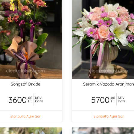
Songsof Orkide
Seramik Vazoda Aranjman
3600
5700
,00
KDV
,00
KDV
TL
Dahil
TL
Dahil
İstanbul'a Aynı Gün
İstanbul'a Aynı Gün