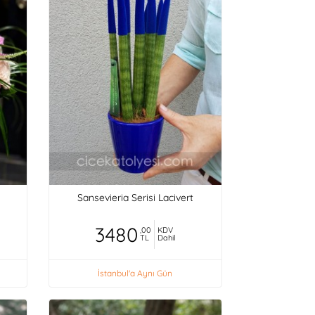
Sansevieria Serisi Lacivert
3480
,00
KDV
TL
Dahil
İstanbul'a Aynı Gün