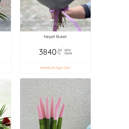
Neşeli Buket
3840
,00
KDV
TL
Dahil
İstanbul'a Aynı Gün