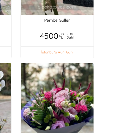
Pembe Güller
4500
,00
KDV
TL
Dahil
İstanbul'a Aynı Gün