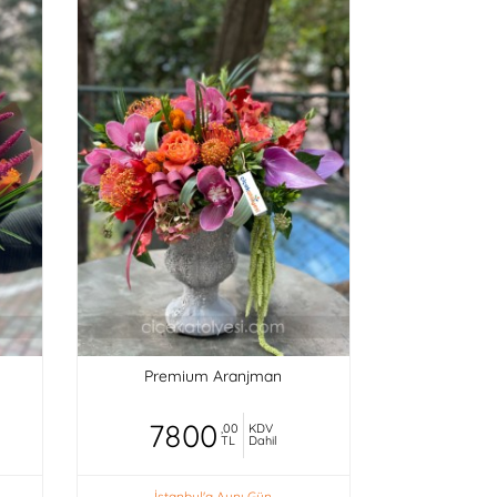
Premium Aranjman
7800
,00
KDV
TL
Dahil
İstanbul'a Aynı Gün