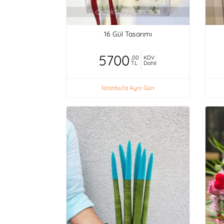
16 Gül Tasarımı
5700
,00
KDV
TL
Dahil
İstanbul'a Aynı Gün