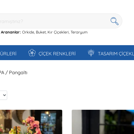
 Arananlar:
Orkide,
Buket,
Kır Çiçekleri,
Teraryum
TÜRLERİ
ÇİÇEK RENKLERİ
TASARIM ÇİÇEK
PA / Pangaltı