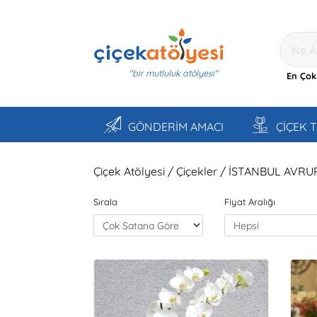
"bir mutluluk atölyesi"
En Çok
GÖNDERİM AMACI
ÇİÇEK 
Çiçek Atölyesi / Çiçekler / İSTANBUL AVRU
Sırala
Fiyat Aralığı