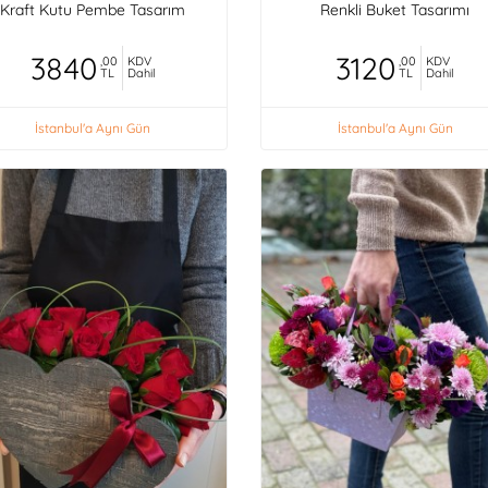
Kraft Kutu Pembe Tasarım
Renkli Buket Tasarımı
3840
3120
,00
KDV
,00
KDV
TL
Dahil
TL
Dahil
İstanbul'a Aynı Gün
İstanbul'a Aynı Gün