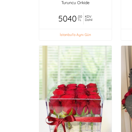
Turuncu Orkide
5040
,00
KDV
TL
Dahil
İstanbul'a Aynı Gün