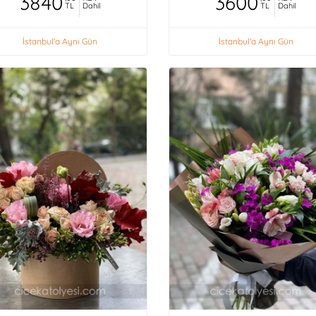
3840
3600
TL
Dahil
TL
Dahil
İstanbul'a Aynı Gün
İstanbul'a Aynı Gün