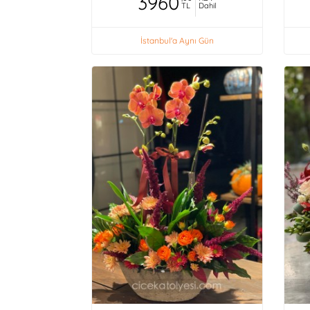
3960
TL
Dahil
İstanbul'a Aynı Gün