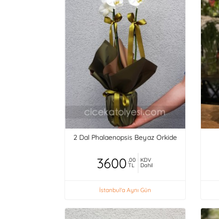
2 Dal Phalaenopsis Beyaz Orkide
3600
,00
KDV
TL
Dahil
İstanbul'a Aynı Gün