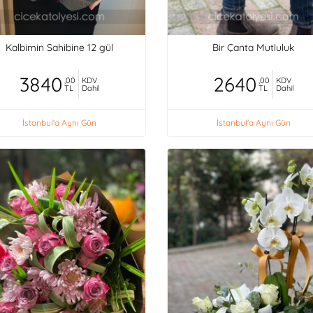
Kalbimin Sahibine 12 gül
Bir Çanta Mutluluk
3840
2640
,00
KDV
,00
KDV
TL
Dahil
TL
Dahil
İstanbul'a Aynı Gün
İstanbul'a Aynı Gün