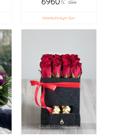
6960
TL
Dahil
İstanbul'a Aynı Gün