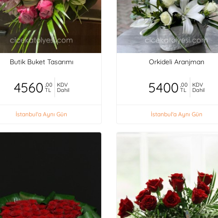
Butik Buket Tasarımı
Orkideli Aranjman
4560
5400
,00
KDV
,00
KDV
TL
Dahil
TL
Dahil
İstanbul'a Aynı Gün
İstanbul'a Aynı Gün