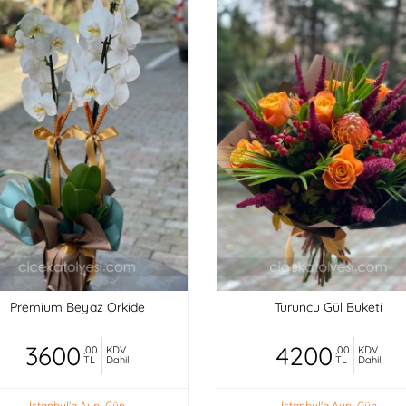
Premium Beyaz Orkide
Turuncu Gül Buketi
3600
4200
,00
KDV
,00
KDV
TL
Dahil
TL
Dahil
İstanbul'a Aynı Gün
İstanbul'a Aynı Gün