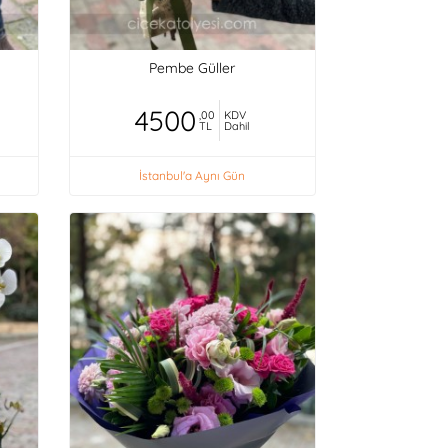
Pembe Güller
4500
,00
KDV
TL
Dahil
İstanbul'a Aynı Gün