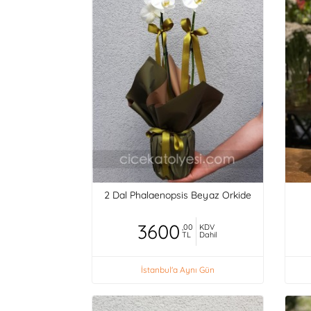
2 Dal Phalaenopsis Beyaz Orkide
3600
,00
KDV
TL
Dahil
İstanbul'a Aynı Gün