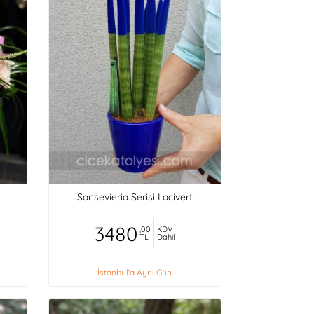
Sansevieria Serisi Lacivert
3480
,00
KDV
TL
Dahil
İstanbul'a Aynı Gün