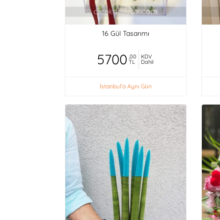
16 Gül Tasarımı
5700
,00
KDV
TL
Dahil
İstanbul'a Aynı Gün