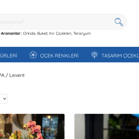
 Arananlar:
Orkide,
Buket,
Kır Çiçekleri,
Teraryum
TÜRLERİ
ÇİÇEK RENKLERİ
TASARIM ÇİÇEK
PA / Levent