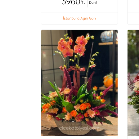
3960
TL
Dahil
İstanbul'a Aynı Gün