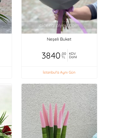
Neşeli Buket
3840
,00
KDV
TL
Dahil
İstanbul'a Aynı Gün