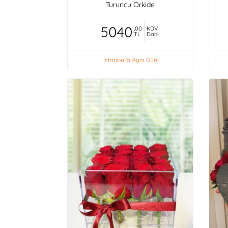
Turuncu Orkide
5040
,00
KDV
TL
Dahil
İstanbul'a Aynı Gün