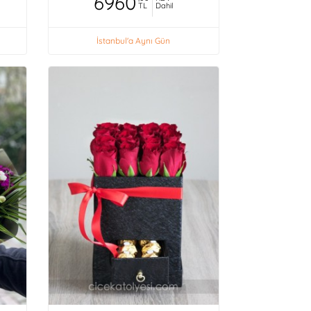
6960
TL
Dahil
İstanbul'a Aynı Gün