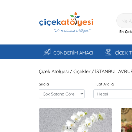
"bir mutluluk atölyesi"
En Çok
GÖNDERİM AMACI
ÇİÇEK 
Çiçek Atölyesi / Çiçekler / İSTANBUL AVRU
Sırala
Fiyat Aralığı