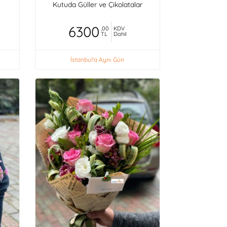
Kutuda Güller ve Çikolatalar
6300
,00
KDV
TL
Dahil
İstanbul'a Aynı Gün