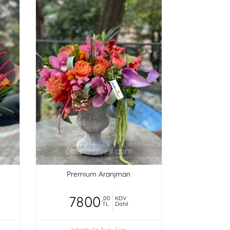
Premium Aranjman
7800
,00
KDV
TL
Dahil
İstanbul'a Aynı Gün