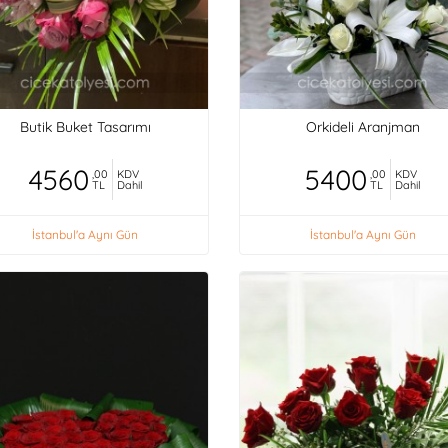
Butik Buket Tasarımı
Orkideli Aranjman
4560
5400
,00
KDV
,00
KDV
TL
Dahil
TL
Dahil
İstanbul'a Aynı Gün
İstanbul'a Aynı Gün