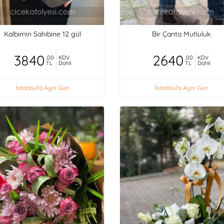
Kalbimin Sahibine 12 gül
Bir Çanta Mutluluk
3840
2640
,00
KDV
,00
KDV
TL
Dahil
TL
Dahil
İstanbul'a Aynı Gün
İstanbul'a Aynı Gün