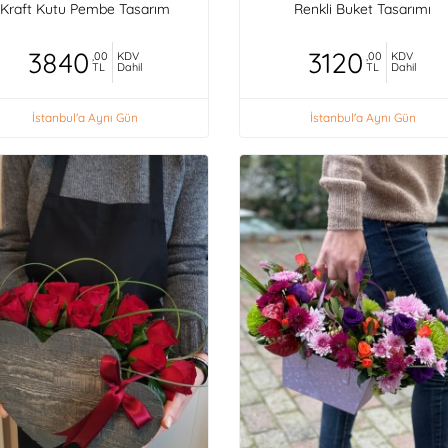
Kraft Kutu Pembe Tasarım
Renkli Buket Tasarımı
3840
3120
,00
KDV
,00
KDV
TL
Dahil
TL
Dahil
İstanbul'a Aynı Gün
İstanbul'a Aynı Gün