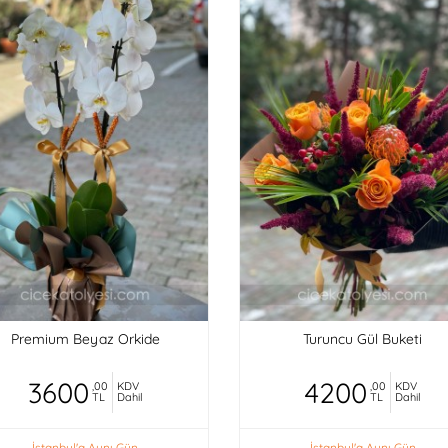
Premium Beyaz Orkide
Turuncu Gül Buketi
3600
4200
,00
KDV
,00
KDV
TL
Dahil
TL
Dahil
İstanbul'a Aynı Gün
İstanbul'a Aynı Gün