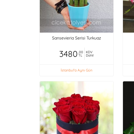
Sansevieria Serisi Turkuaz
3480
,00
KDV
TL
Dahil
İstanbul'a Aynı Gün