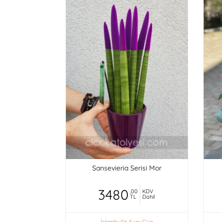
Sansevieria Serisi Mor
3480
,00
KDV
TL
Dahil
İstanbul'a Aynı Gün