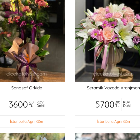
Songsof Orkide
Seramik Vazoda Aranjman
3600
5700
,00
KDV
,00
KDV
TL
Dahil
TL
Dahil
İstanbul'a Aynı Gün
İstanbul'a Aynı Gün