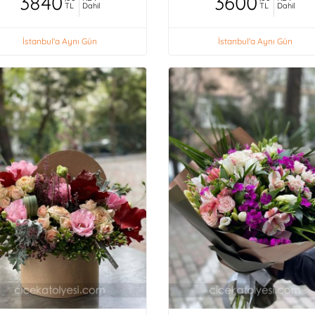
3840
3600
TL
Dahil
TL
Dahil
İstanbul'a Aynı Gün
İstanbul'a Aynı Gün