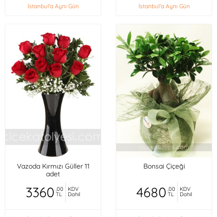
İstanbul'a Aynı Gün
İstanbul'a Aynı Gün
Vazoda Kırmızı Güller 11
Bonsai Çiçeği
adet
3360
4680
,00
KDV
,00
KDV
TL
Dahil
TL
Dahil