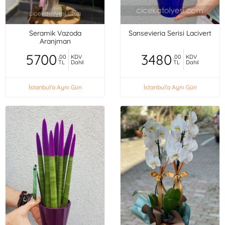
Seramik Vazoda
Sansevieria Serisi Lacivert
Aranjman
5700
3480
,00
KDV
,00
KDV
TL
Dahil
TL
Dahil
İstanbul'a Aynı Gün
İstanbul'a Aynı Gün