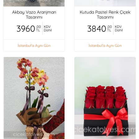
Akbay Vazo Aranjman
Kutuda Pastel Renk Çiçek
Tasarımı
Tasarımı
3960
3840
,00
KDV
,00
KDV
TL
Dahil
TL
Dahil
İstanbul'a Aynı Gün
İstanbul'a Aynı Gün