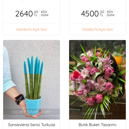
2640
4500
,00
KDV
,00
KDV
TL
Dahil
TL
Dahil
İstanbul'a Aynı Gün
İstanbul'a Aynı Gün
Sansevieria Serisi Turkuaz
Butik Buket Tasarımı