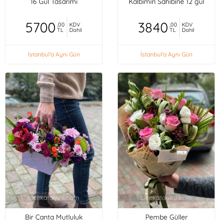
16 Gül Tasarımı
Kalbimin Sahibine 12 gül
5700
3840
,00
KDV
,00
KDV
TL
Dahil
TL
Dahil
İstanbul'a Aynı Gün
İstanbul'a Aynı Gün
Bir Çanta Mutluluk
Pembe Güller