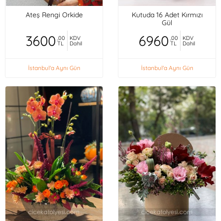
Ateş Rengi Orkide
Kutuda 16 Adet Kırmızı
Gül
3600
6960
,00
KDV
,00
KDV
TL
Dahil
TL
Dahil
İstanbul'a Aynı Gün
İstanbul'a Aynı Gün