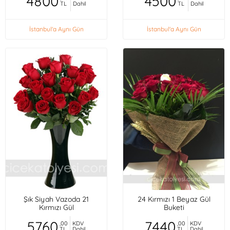
4800
4500
TL
Dahil
TL
Dahil
İstanbul'a Aynı Gün
İstanbul'a Aynı Gün
Şık Siyah Vazoda 21
24 Kırmızı 1 Beyaz Gül
Kırmızı Gül
Buketi
5760
7440
,00
KDV
,00
KDV
TL
Dahil
TL
Dahil