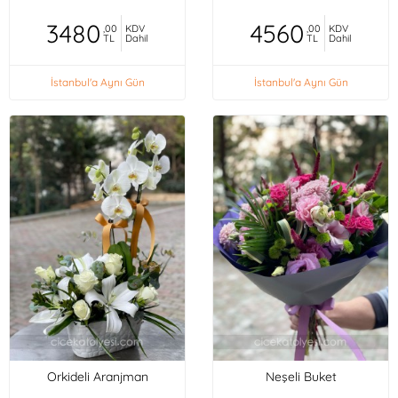
3480
4560
,00
KDV
,00
KDV
TL
Dahil
TL
Dahil
İstanbul'a Aynı Gün
İstanbul'a Aynı Gün
Orkideli Aranjman
Neşeli Buket