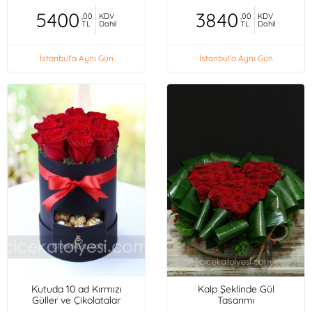
5400
3840
,00
KDV
,00
KDV
TL
Dahil
TL
Dahil
İstanbul'a Aynı Gün
İstanbul'a Aynı Gün
Kutuda 10 ad Kırmızı
Kalp Şeklinde Gül
Güller ve Çikolatalar
Tasarımı