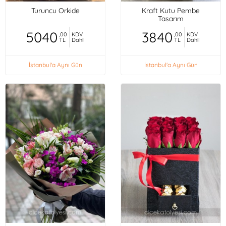
Turuncu Orkide
Kraft Kutu Pembe
Tasarım
5040
3840
,00
KDV
,00
KDV
TL
Dahil
TL
Dahil
İstanbul'a Aynı Gün
İstanbul'a Aynı Gün