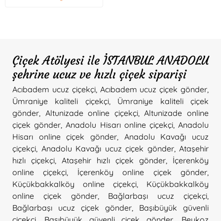
Çiçek Atölyesi ile İSTANBUL ANADOLU
şehrine ucuz ve hızlı çiçek siparişi
Acıbadem ucuz çiçekçi
,
Acıbadem ucuz çiçek gönder
,
Ümraniye kaliteli çiçekçi
,
Ümraniye kaliteli çiçek
gönder
,
Altunizade online çiçekçi
,
Altunizade online
çiçek gönder
,
Anadolu Hisarı online çiçekçi
,
Anadolu
Hisarı online çiçek gönder
,
Anadolu Kavağı ucuz
çiçekçi
,
Anadolu Kavağı ucuz çiçek gönder
,
Ataşehir
hızlı çiçekçi
,
Ataşehir hızlı çiçek gönder
,
İçerenköy
online çiçekçi
,
İçerenköy online çiçek gönder
,
Küçükbakkalköy online çiçekçi
,
Küçükbakkalköy
online çiçek gönder
,
Bağlarbaşı ucuz çiçekçi
,
Bağlarbaşı ucuz çiçek gönder
,
Başıbüyük güvenli
çiçekçi
,
Başıbüyük güvenli çiçek gönder
,
Beykoz