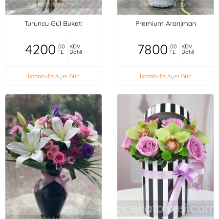
Turuncu Gül Buketi
Premium Aranjman
4200
7800
,00
KDV
,00
KDV
TL
Dahil
TL
Dahil
İstanbul'a Aynı Gün
İstanbul'a Aynı Gün