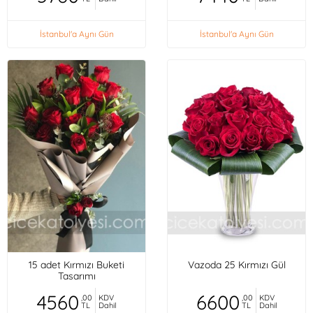
İstanbul'a Aynı Gün
İstanbul'a Aynı Gün
15 adet Kırmızı Buketi
Vazoda 25 Kırmızı Gül
Tasarımı
4560
6600
,00
KDV
,00
KDV
TL
Dahil
TL
Dahil