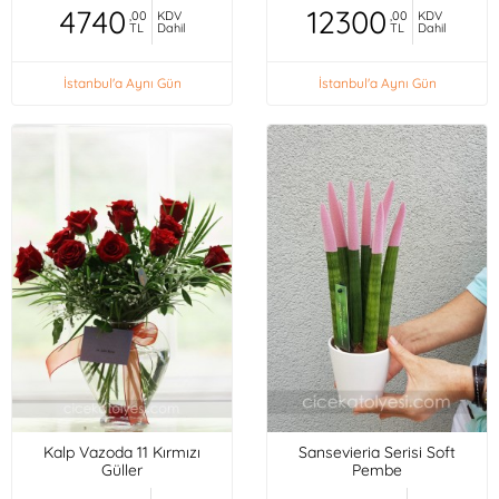
4740
12300
,00
KDV
,00
KDV
TL
Dahil
TL
Dahil
İstanbul'a Aynı Gün
İstanbul'a Aynı Gün
Kalp Vazoda 11 Kırmızı
Sansevieria Serisi Soft
Güller
Pembe