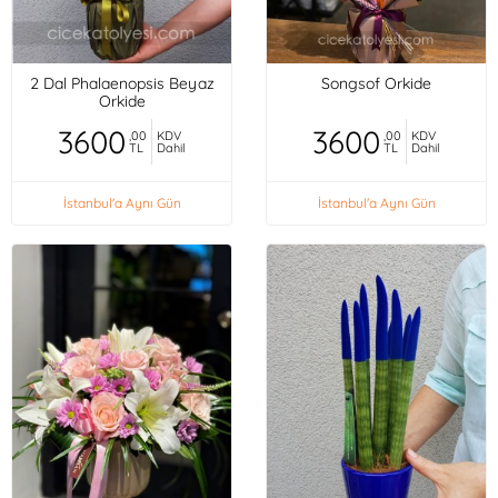
2 Dal Phalaenopsis Beyaz
Songsof Orkide
Orkide
3600
3600
,00
KDV
,00
KDV
TL
Dahil
TL
Dahil
İstanbul'a Aynı Gün
İstanbul'a Aynı Gün