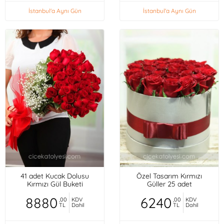
İstanbul'a Aynı Gün
İstanbul'a Aynı Gün
41 adet Kucak Dolusu
Özel Tasarım Kırmızı
Kırmızı Gül Buketi
Güller 25 adet
8880
6240
,00
KDV
,00
KDV
TL
Dahil
TL
Dahil