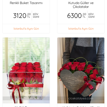
Renkli Buket Tasarımı
Kutuda Güller ve
Çikolatalar
3120
6300
,00
KDV
,00
KDV
TL
Dahil
TL
Dahil
İstanbul'a Aynı Gün
İstanbul'a Aynı Gün