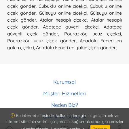
çiçek gönder
,
Çubuklu online çiçekçi
,
Çubuklu online
çiçek gönder
,
Gülsuyu online çiçekçi
,
Gülsuyu online
çiçek gönder
,
Atalar hesaplı çiçekçi
,
Atalar hesaplı
çiçek gönder
,
Adatepe güvenli çiçekçi
,
Adatepe
güvenli çiçek gönder
,
Poyrazköy ucuz çiçekçi
,
Poyrazköy ucuz çiçek gönder
,
Anadolu Feneri en
yakın çiçekçi
,
Anadolu Feneri en yakın çiçek gönder
,
Kurumsal
Hakkımızda
Müşteri Hizmetleri
Ödeme Metodları
Müşteri Hizmetleri
Memnuniyet Garantisi
Neden Biz?
İptal ve İade Koşulları
Kurumsal Müşteri Olun
ISO9001 Güvencesi
Sipariş Takip
Bu internet sitesinde, kullanıcı deneyimini geliştirmek ve
Gizlilik ve Güvenlik
Vazo Ömrü Garantisi
internet sitesinin verimli çalışmasını sağlamak amacıyla çerezler
Gizlilik ve Güvenlik
Detaylı Ürün Bilgisi