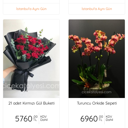
İstanbul'a Aynı Gün
İstanbul'a Aynı Gün
21 adet Kırmızı Gül Buketi
Turuncu Orkide Sepeti
5760
6960
,00
KDV
,00
KDV
TL
Dahil
TL
Dahil