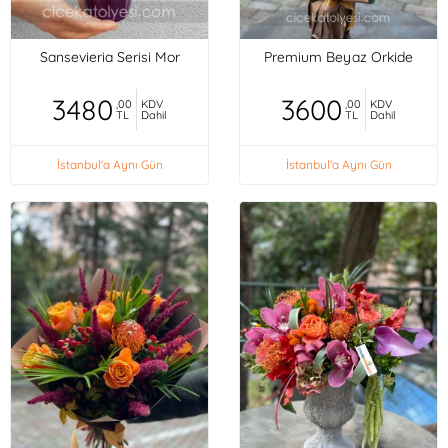
Sansevieria Serisi Mor
Premium Beyaz Orkide
3480
3600
,00
KDV
,00
KDV
TL
Dahil
TL
Dahil
İstanbul'a Aynı Gün
İstanbul'a Aynı Gün