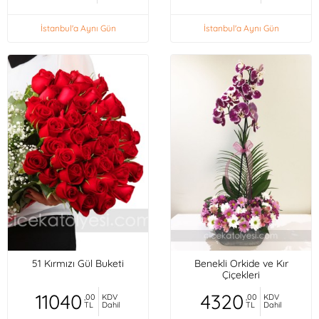
İstanbul'a Aynı Gün
İstanbul'a Aynı Gün
51 Kırmızı Gül Buketi
Benekli Orkide ve Kır
Çiçekleri
11040
4320
,00
KDV
,00
KDV
TL
Dahil
TL
Dahil