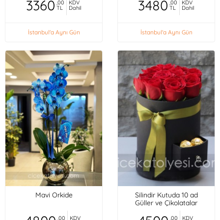
3360
3480
,00
KDV
,00
KDV
TL
Dahil
TL
Dahil
İstanbul'a Aynı Gün
İstanbul'a Aynı Gün
Mavi Orkide
Silindir Kutuda 10 ad
Güller ve Çikolatalar
,00
KDV
,00
KDV