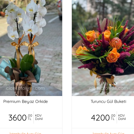
Premium Beyaz Orkide
Turuncu Gül Buketi
3600
4200
,00
KDV
,00
KDV
TL
Dahil
TL
Dahil
İstanbul'a Aynı Gün
İstanbul'a Aynı Gün