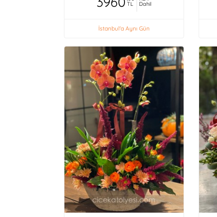
3960
TL
Dahil
İstanbul'a Aynı Gün