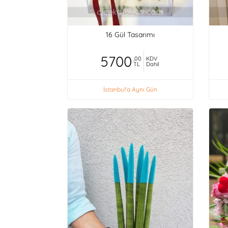
16 Gül Tasarımı
5700
,00
KDV
TL
Dahil
İstanbul'a Aynı Gün