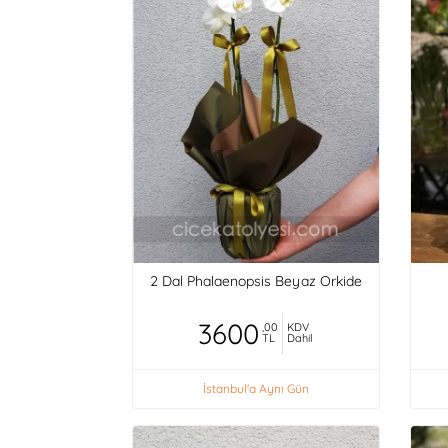
2 Dal Phalaenopsis Beyaz Orkide
3600
,00
KDV
TL
Dahil
İstanbul'a Aynı Gün