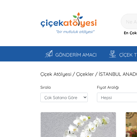
"bir mutluluk atölyesi"
En Çok
GÖNDERİM AMACI
ÇİÇEK 
Çiçek Atölyesi / Çiçekler / İSTANBUL ANA
Sırala
Fiyat Aralığı