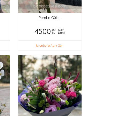
Pembe Güller
4500
,00
KDV
TL
Dahil
İstanbul'a Aynı Gün