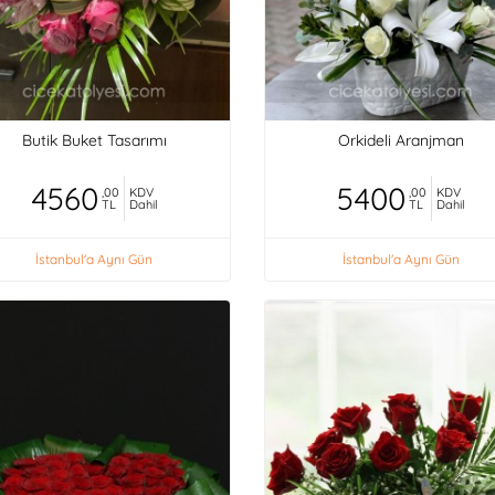
Butik Buket Tasarımı
Orkideli Aranjman
4560
5400
,00
KDV
,00
KDV
TL
Dahil
TL
Dahil
İstanbul'a Aynı Gün
İstanbul'a Aynı Gün