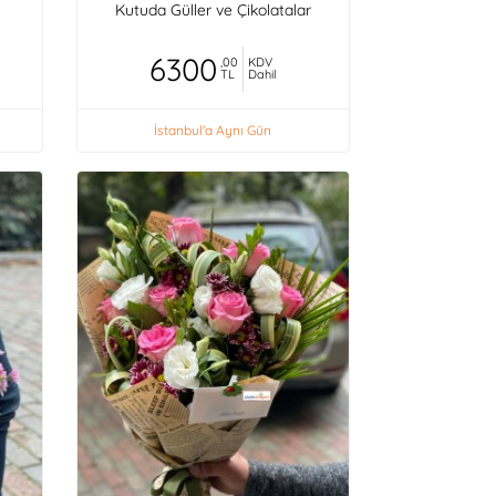
Kutuda Güller ve Çikolatalar
6300
,00
KDV
TL
Dahil
İstanbul'a Aynı Gün