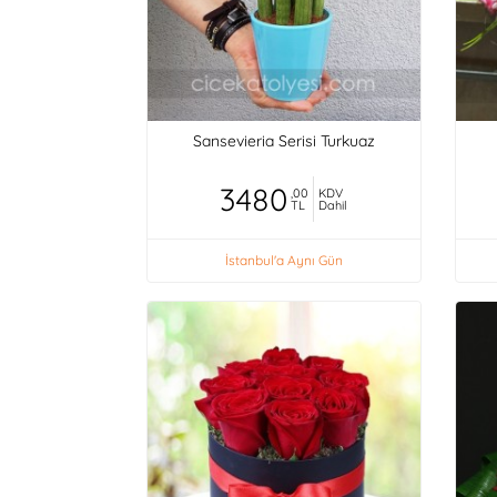
Sansevieria Serisi Turkuaz
3480
,00
KDV
TL
Dahil
İstanbul'a Aynı Gün