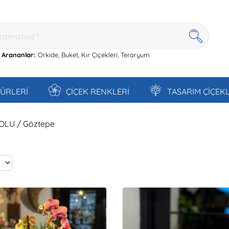
 Arananlar:
Orkide,
Buket,
Kır Çiçekleri,
Teraryum
TÜRLERİ
ÇİÇEK RENKLERİ
TASARIM ÇİÇEK
DOLU / Göztepe