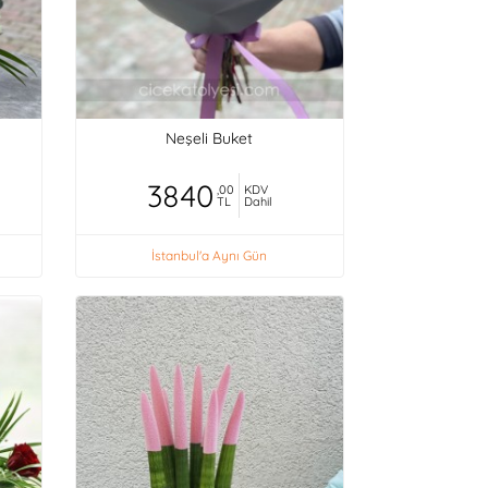
Neşeli Buket
3840
,00
KDV
TL
Dahil
İstanbul'a Aynı Gün