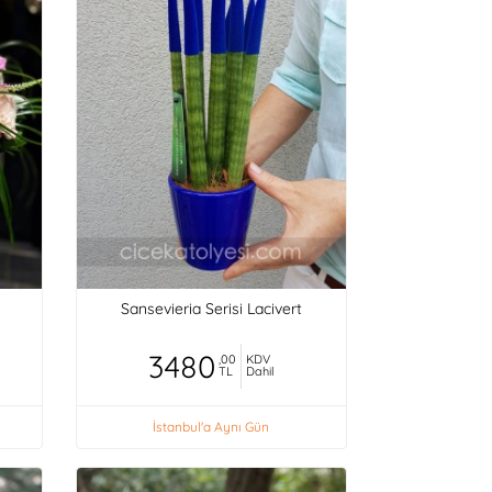
Sansevieria Serisi Lacivert
3480
,00
KDV
TL
Dahil
İstanbul'a Aynı Gün