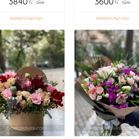
3840
3600
TL
Dahil
TL
Dahil
İstanbul'a Aynı Gün
İstanbul'a Aynı Gün