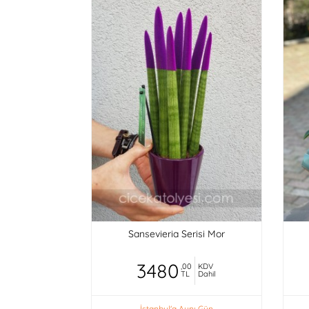
Sansevieria Serisi Mor
3480
,00
KDV
TL
Dahil
İstanbul'a Aynı Gün