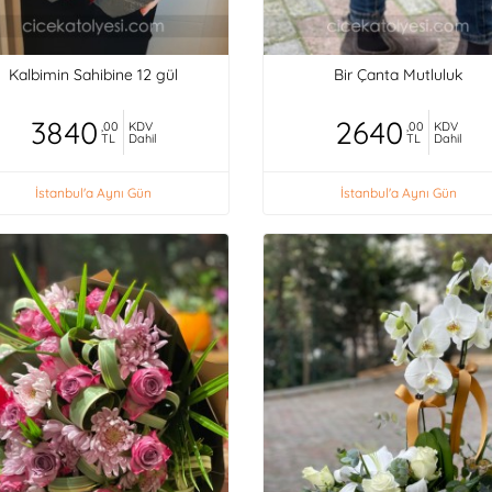
Kalbimin Sahibine 12 gül
Bir Çanta Mutluluk
3840
2640
,00
KDV
,00
KDV
TL
Dahil
TL
Dahil
İstanbul'a Aynı Gün
İstanbul'a Aynı Gün