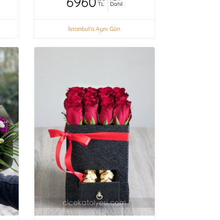
6960
TL
Dahil
İstanbul'a Aynı Gün