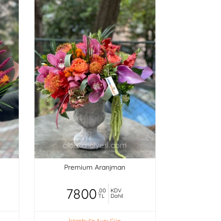
Premium Aranjman
7800
,00
KDV
TL
Dahil
İstanbul'a Aynı Gün