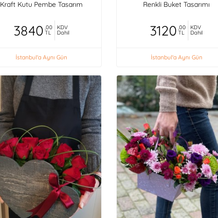
Kraft Kutu Pembe Tasarım
Renkli Buket Tasarımı
3840
3120
,00
KDV
,00
KDV
TL
Dahil
TL
Dahil
İstanbul'a Aynı Gün
İstanbul'a Aynı Gün