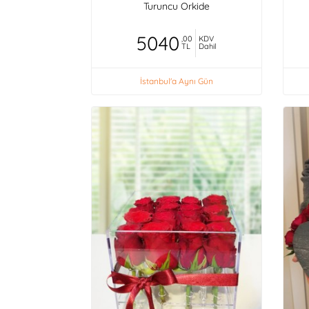
Turuncu Orkide
5040
,00
KDV
TL
Dahil
İstanbul'a Aynı Gün