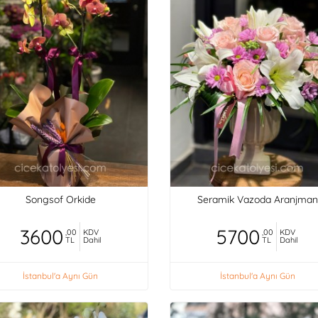
Songsof Orkide
Seramik Vazoda Aranjman
3600
5700
,00
KDV
,00
KDV
TL
Dahil
TL
Dahil
İstanbul'a Aynı Gün
İstanbul'a Aynı Gün