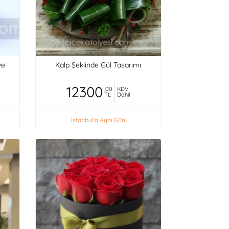
ve
Kalp Şeklinde Gül Tasarımı
12300
,00
KDV
TL
Dahil
İstanbul'a Aynı Gün