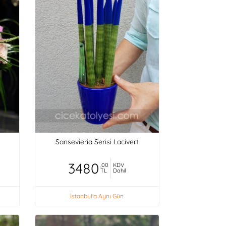
Sansevieria Serisi Lacivert
3480
,00
KDV
TL
Dahil
İstanbul'a Aynı Gün