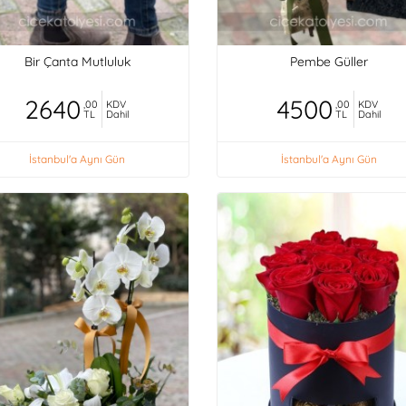
Bir Çanta Mutluluk
Pembe Güller
2640
4500
,00
KDV
,00
KDV
TL
Dahil
TL
Dahil
İstanbul'a Aynı Gün
İstanbul'a Aynı Gün