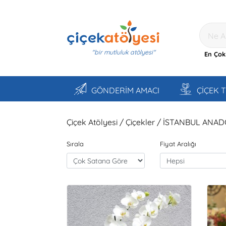
"bir mutluluk atölyesi"
En Çok
GÖNDERİM AMACI
ÇİÇEK 
Çiçek Atölyesi / Çiçekler / İSTANBUL ANAD
Sırala
Fiyat Aralığı