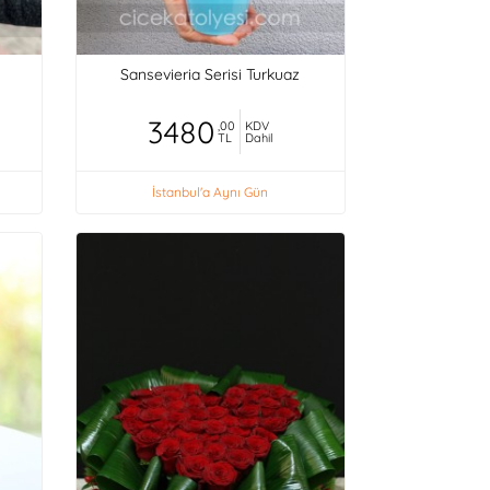
Sansevieria Serisi Turkuaz
3480
,00
KDV
TL
Dahil
İstanbul'a Aynı Gün