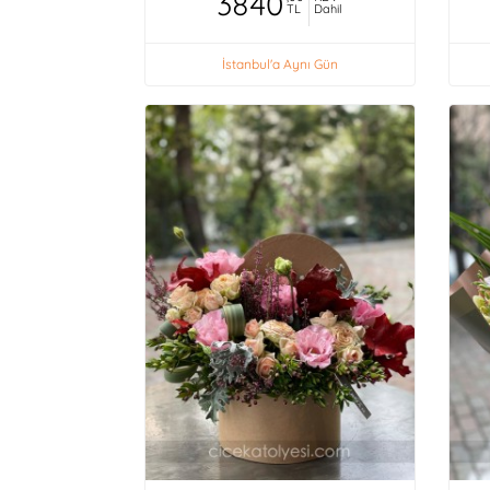
3840
TL
Dahil
İstanbul'a Aynı Gün