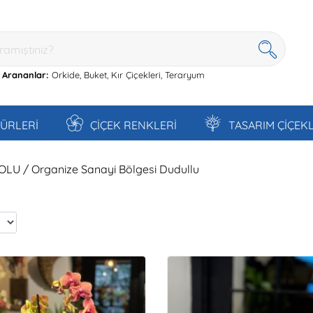
 Arananlar:
Orkide,
Buket,
Kır Çiçekleri,
Teraryum
TÜRLERİ
ÇİÇEK RENKLERİ
TASARIM ÇİÇEK
OLU / Organize Sanayi Bölgesi Dudullu