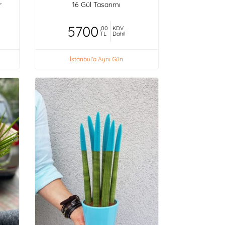
r
16 Gül Tasarımı
5700
,00
KDV
TL
Dahil
İstanbul'a Aynı Gün