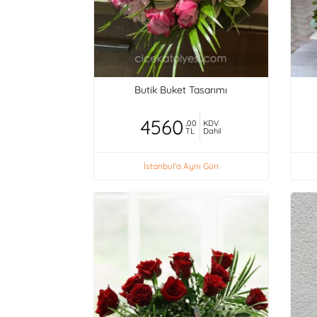
Butik Buket Tasarımı
4560
,00
KDV
TL
Dahil
İstanbul'a Aynı Gün