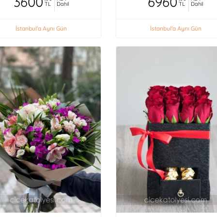
3600
6960
TL
Dahil
TL
Dahil
İstanbul'a Aynı Gün
İstanbul'a Aynı Gün