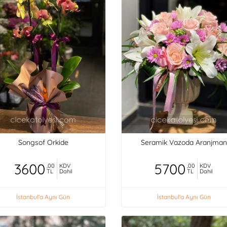
Songsof Orkide
Seramik Vazoda Aranjman
3600
5700
,00
KDV
,00
KDV
TL
Dahil
TL
Dahil
İstanbul'a Aynı Gün
İstanbul'a Aynı Gün