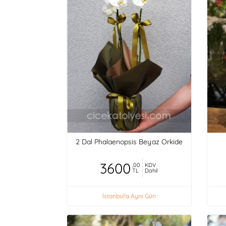
2 Dal Phalaenopsis Beyaz Orkide
3600
,00
KDV
TL
Dahil
İstanbul'a Aynı Gün