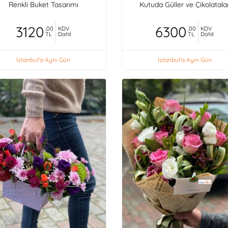
Renkli Buket Tasarımı
Kutuda Güller ve Çikolatala
3120
6300
,00
KDV
,00
KDV
TL
Dahil
TL
Dahil
İstanbul'a Aynı Gün
İstanbul'a Aynı Gün