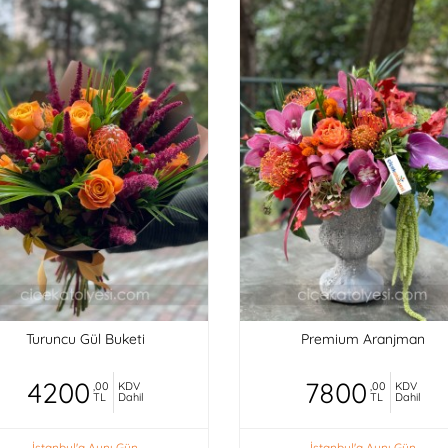
Turuncu Gül Buketi
Premium Aranjman
4200
7800
,00
KDV
,00
KDV
TL
Dahil
TL
Dahil
İstanbul'a Aynı Gün
İstanbul'a Aynı Gün