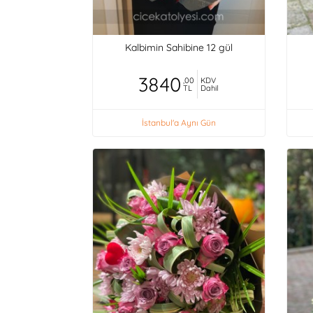
Kalbimin Sahibine 12 gül
3840
,00
KDV
TL
Dahil
İstanbul'a Aynı Gün