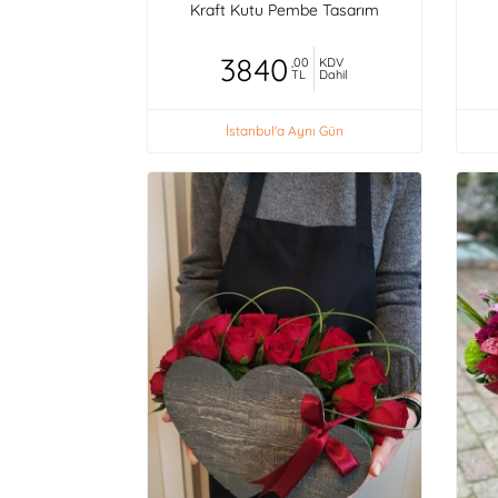
Kraft Kutu Pembe Tasarım
3840
,00
KDV
TL
Dahil
İstanbul'a Aynı Gün