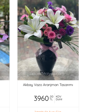
Akbay Vazo Aranjman Tasarımı
3960
,00
KDV
TL
Dahil
İstanbul'a Aynı Gün