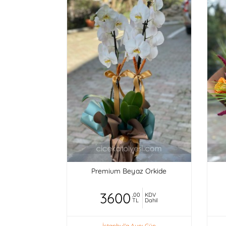
Premium Beyaz Orkide
3600
,00
KDV
TL
Dahil
İstanbul'a Aynı Gün