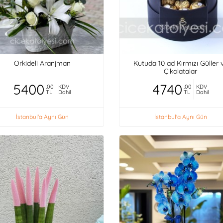
Orkideli Aranjman
Kutuda 10 ad Kırmızı Güller 
Çikolatalar
5400
4740
,00
KDV
,00
KDV
TL
Dahil
TL
Dahil
İstanbul'a Aynı Gün
İstanbul'a Aynı Gün