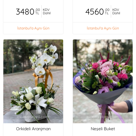
3480
4560
,00
KDV
,00
KDV
TL
Dahil
TL
Dahil
İstanbul'a Aynı Gün
İstanbul'a Aynı Gün
Orkideli Aranjman
Neşeli Buket