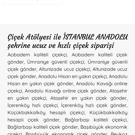
Çiçek Atölyesi ile İSTANBUL ANADOLU
şehrine ucuz ve hızlı çiçek siparişi
Acıbadem kaliteli çiçekçi
,
Acıbadem kaliteli çiçek
gönder
,
Ümraniye güvenli çiçekçi
,
Ümraniye güvenli
çiçek gönder
,
Altunizade ucuz çiçekçi
,
Altunizade ucuz
çiçek gönder
,
Anadolu Hisarı en yakın çiçekçi
,
Anadolu
Hisarı en yakın çiçek gönder
,
Anadolu Kavağı online
çiçekçi
,
Anadolu Kavağı online çiçek gönder
,
Ataşehir
en yakın çiçekçi
,
Ataşehir en yakın çiçek gönder
,
İçerenköy hızlı çiçekçi
,
İçerenköy hızlı çiçek gönder
,
Küçükbakkalköy hesaplı çiçekçi
,
Küçükbakkalköy
hesaplı çiçek gönder
,
Bağlarbaşı kaliteli çiçekçi
,
Bağlarbaşı kaliteli çiçek gönder
,
Başıbüyük ekonomik
çiçekçi
,
Başıbüyük ekonomik çiçek gönder
,
Beykoz