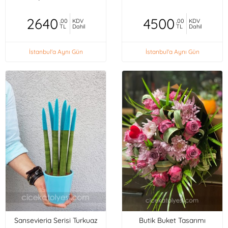
2640
4500
,00
KDV
,00
KDV
TL
Dahil
TL
Dahil
İstanbul'a Aynı Gün
İstanbul'a Aynı Gün
Sansevieria Serisi Turkuaz
Butik Buket Tasarımı