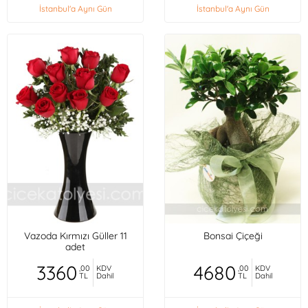
İstanbul'a Aynı Gün
İstanbul'a Aynı Gün
Vazoda Kırmızı Güller 11
Bonsai Çiçeği
adet
3360
4680
,00
KDV
,00
KDV
TL
Dahil
TL
Dahil