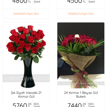
4800
4500
TL
Dahil
TL
Dahil
İstanbul'a Aynı Gün
İstanbul'a Aynı Gün
Şık Siyah Vazoda 21
24 Kırmızı 1 Beyaz Gül
Kırmızı Gül
Buketi
5760
7440
,00
KDV
,00
KDV
TL
Dahil
TL
Dahil