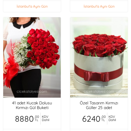
İstanbul'a Aynı Gün
İstanbul'a Aynı Gün
41 adet Kucak Dolusu
Özel Tasarım Kırmızı
Kırmızı Gül Buketi
Güller 25 adet
8880
6240
,00
KDV
,00
KDV
TL
Dahil
TL
Dahil