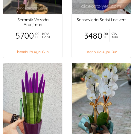
Seramik Vazoda
Sansevieria Serisi Lacivert
Aranjman
5700
3480
,00
KDV
,00
KDV
TL
Dahil
TL
Dahil
İstanbul'a Aynı Gün
İstanbul'a Aynı Gün