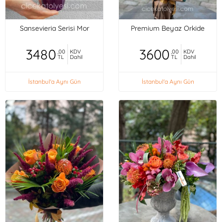
Sansevieria Serisi Mor
Premium Beyaz Orkide
3480
3600
,00
KDV
,00
KDV
TL
Dahil
TL
Dahil
İstanbul'a Aynı Gün
İstanbul'a Aynı Gün