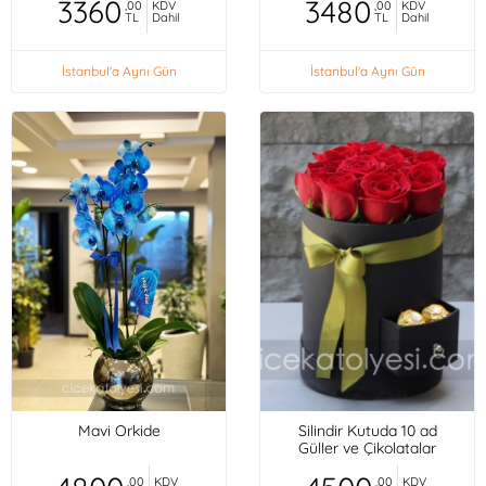
3360
3480
,00
KDV
,00
KDV
TL
Dahil
TL
Dahil
İstanbul'a Aynı Gün
İstanbul'a Aynı Gün
Mavi Orkide
Silindir Kutuda 10 ad
Güller ve Çikolatalar
,00
KDV
,00
KDV