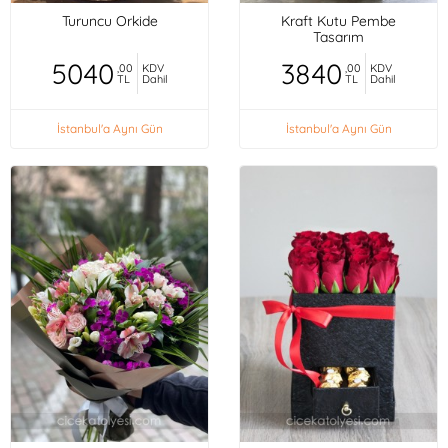
Turuncu Orkide
Kraft Kutu Pembe
Tasarım
5040
3840
,00
KDV
,00
KDV
TL
Dahil
TL
Dahil
İstanbul'a Aynı Gün
İstanbul'a Aynı Gün