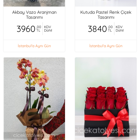
Akbay Vazo Aranjman
Kutuda Pastel Renk Çiçek
Tasarımı
Tasarımı
3960
3840
,00
KDV
,00
KDV
TL
Dahil
TL
Dahil
İstanbul'a Aynı Gün
İstanbul'a Aynı Gün