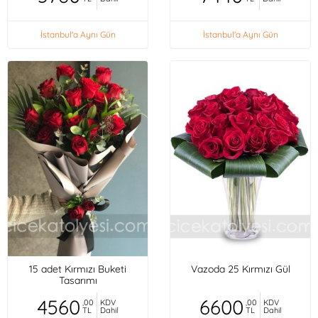
İstanbul'a Aynı Gün
İstanbul'a Aynı Gün
15 adet Kırmızı Buketi
Vazoda 25 Kırmızı Gül
Tasarımı
4560
6600
,00
KDV
,00
KDV
TL
Dahil
TL
Dahil