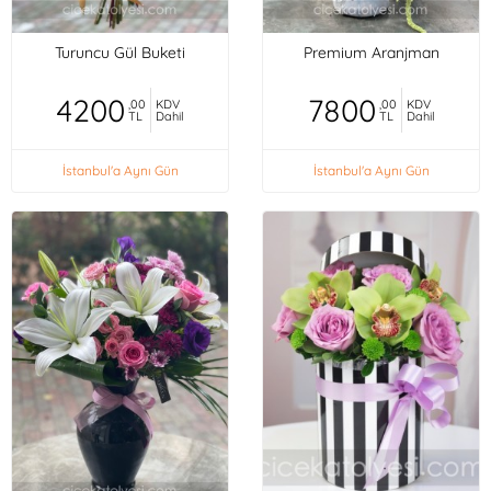
Turuncu Gül Buketi
Premium Aranjman
4200
7800
,00
KDV
,00
KDV
TL
Dahil
TL
Dahil
İstanbul'a Aynı Gün
İstanbul'a Aynı Gün