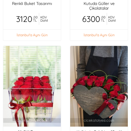
Renkli Buket Tasarımı
Kutuda Güller ve
Çikolatalar
3120
6300
,00
KDV
,00
KDV
TL
Dahil
TL
Dahil
İstanbul'a Aynı Gün
İstanbul'a Aynı Gün