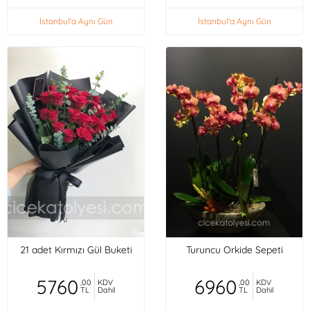
İstanbul'a Aynı Gün
İstanbul'a Aynı Gün
21 adet Kırmızı Gül Buketi
Turuncu Orkide Sepeti
5760
6960
,00
KDV
,00
KDV
TL
Dahil
TL
Dahil