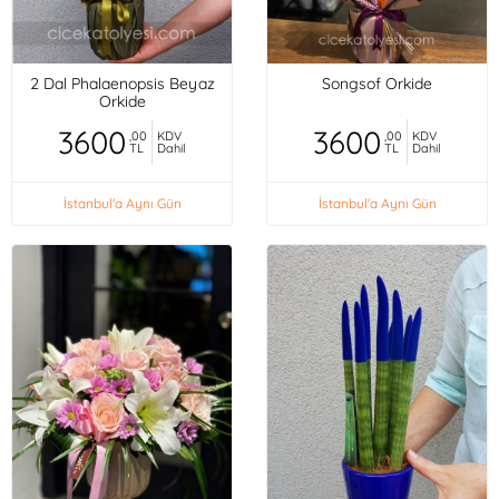
2 Dal Phalaenopsis Beyaz
Songsof Orkide
Orkide
3600
3600
,00
KDV
,00
KDV
TL
Dahil
TL
Dahil
İstanbul'a Aynı Gün
İstanbul'a Aynı Gün