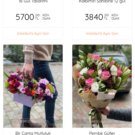
16 Gül Tasarımı
Kalbimin Sahibine 12 gül
5700
3840
,00
KDV
,00
KDV
TL
Dahil
TL
Dahil
İstanbul'a Aynı Gün
İstanbul'a Aynı Gün
Bir Çanta Mutluluk
Pembe Güller