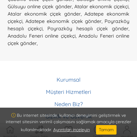
Gülsuyu online çiçek gönder
,
Atalar ekonomik çiçekçi
,
Atalar ekonomik çiçek gönder
,
Adatepe ekonomik
çiçekçi
,
Adatepe ekonomik çiçek gönder
,
Poyrazköy
hesaplı çiçekçi
,
Poyrazköy hesaplı çiçek gönder
,
Anadolu Feneri online çiçekçi
,
Anadolu Feneri online
çiçek gönder
,
Kurumsal
Hakkımızda
Müşteri Hizmetleri
Ödeme Metodları
Müşteri Hizmetleri
Memnuniyet Garantisi
Neden Biz?
İptal ve İade Koşulları
Kurumsal Müşteri Olun
ISO9001 Güvencesi
Sipariş Takip
Bu internet sitesinde, kullanıcı deneyimini geliştirmek ve
Gizlilik ve Güvenlik
Vazo Ömrü Garantisi
internet sitesinin verimli çalışmasını sağlamak amacıyla çerezler
Gizlilik ve Güvenlik
Detaylı Ürün Bilgisi
kullanılmaktadır.
Ayrıntıları inceleyin
Tamam
Hizmet Sözleşmesi
Teslimat Bilgisi
Anasayfa
Sipariş Takip
Favorilerim
Destek
Hesabım