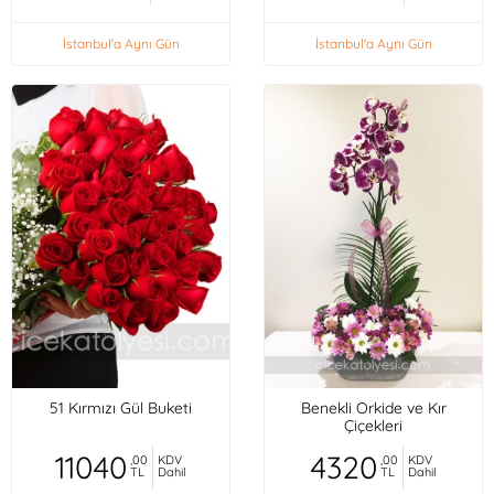
İstanbul'a Aynı Gün
İstanbul'a Aynı Gün
51 Kırmızı Gül Buketi
Benekli Orkide ve Kır
Çiçekleri
11040
4320
,00
KDV
,00
KDV
TL
Dahil
TL
Dahil