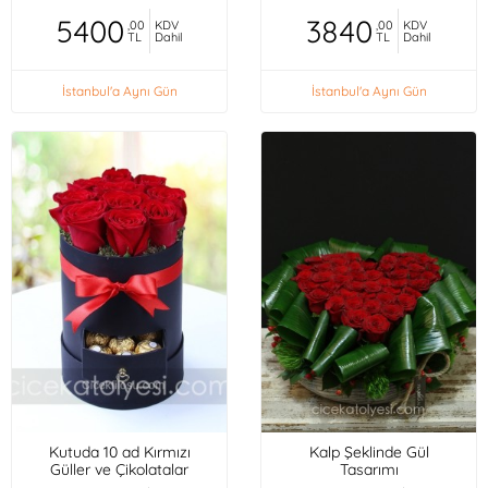
5400
3840
,00
KDV
,00
KDV
TL
Dahil
TL
Dahil
İstanbul'a Aynı Gün
İstanbul'a Aynı Gün
Kutuda 10 ad Kırmızı
Kalp Şeklinde Gül
Güller ve Çikolatalar
Tasarımı