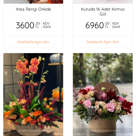
Ateş Rengi Orkide
Kutuda 16 Adet Kırmızı
Gül
3600
6960
,00
KDV
,00
KDV
TL
Dahil
TL
Dahil
İstanbul'a Aynı Gün
İstanbul'a Aynı Gün