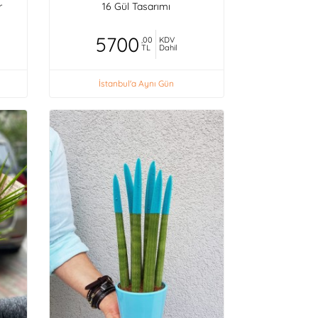
r
16 Gül Tasarımı
5700
,00
KDV
TL
Dahil
İstanbul'a Aynı Gün