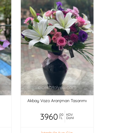
Akbay Vazo Aranjman Tasarımı
3960
,00
KDV
TL
Dahil
İstanbul'a Aynı Gün