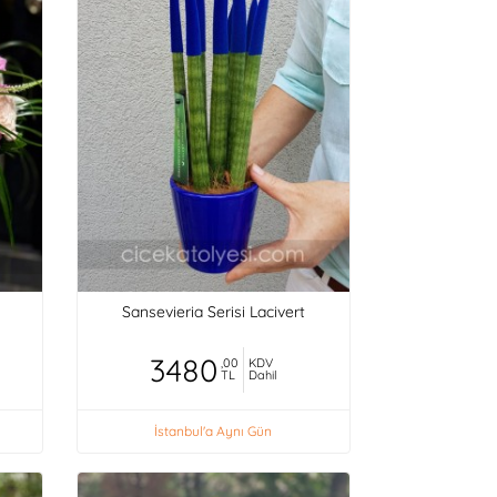
Sansevieria Serisi Lacivert
3480
,00
KDV
TL
Dahil
İstanbul'a Aynı Gün