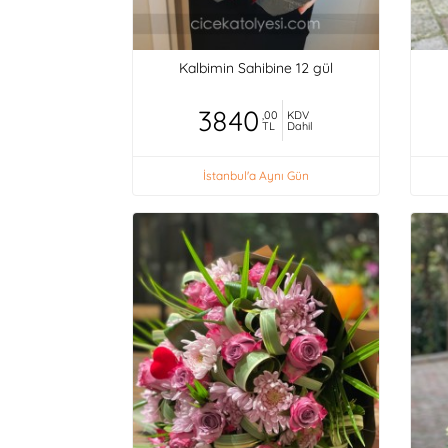
Kalbimin Sahibine 12 gül
3840
,00
KDV
TL
Dahil
İstanbul'a Aynı Gün