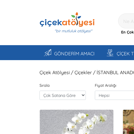
"bir mutluluk atölyesi"
En Çok
GÖNDERİM AMACI
ÇİÇEK 
Çiçek Atölyesi / Çiçekler / İSTANBUL ANA
Sırala
Fiyat Aralığı