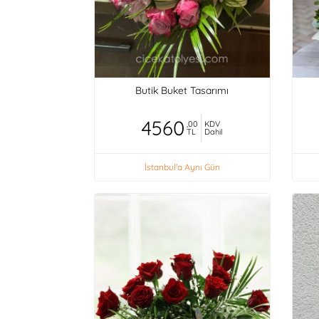
Butik Buket Tasarımı
4560
,00
KDV
TL
Dahil
İstanbul'a Aynı Gün