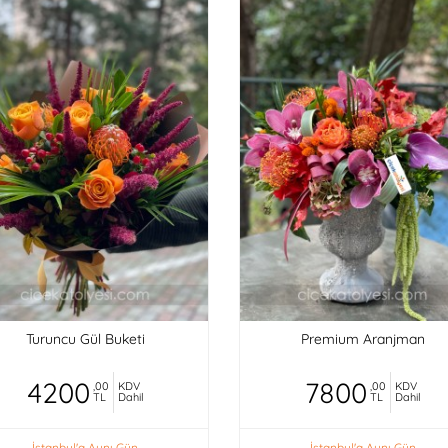
Turuncu Gül Buketi
Premium Aranjman
4200
7800
,00
KDV
,00
KDV
TL
Dahil
TL
Dahil
İstanbul'a Aynı Gün
İstanbul'a Aynı Gün