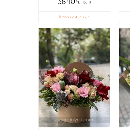
3840
TL
Dahil
İstanbul'a Aynı Gün