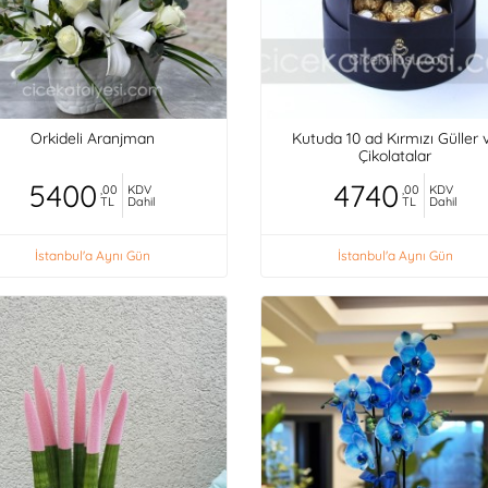
Orkideli Aranjman
Kutuda 10 ad Kırmızı Güller 
Çikolatalar
5400
4740
,00
KDV
,00
KDV
TL
Dahil
TL
Dahil
İstanbul'a Aynı Gün
İstanbul'a Aynı Gün