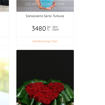
Sansevieria Serisi Turkuaz
3480
,00
KDV
TL
Dahil
İstanbul'a Aynı Gün