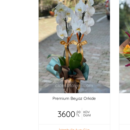
Premium Beyaz Orkide
3600
,00
KDV
TL
Dahil
İstanbul'a Aynı Gün