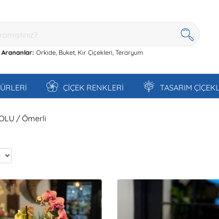
 Arananlar:
Orkide,
Buket,
Kır Çiçekleri,
Teraryum
TÜRLERİ
ÇİÇEK RENKLERİ
TASARIM ÇİÇEK
DOLU / Ömerli