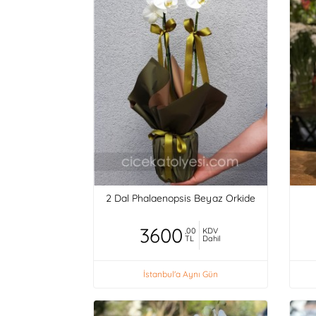
2 Dal Phalaenopsis Beyaz Orkide
3600
,00
KDV
TL
Dahil
İstanbul'a Aynı Gün