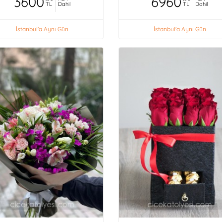
3600
6960
TL
Dahil
TL
Dahil
İstanbul'a Aynı Gün
İstanbul'a Aynı Gün