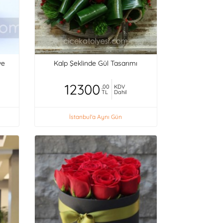
ve
Kalp Şeklinde Gül Tasarımı
12300
,00
KDV
TL
Dahil
İstanbul'a Aynı Gün