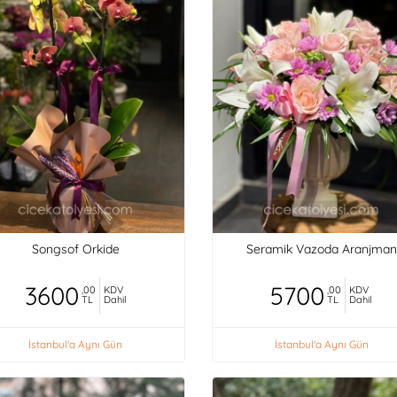
Songsof Orkide
Seramik Vazoda Aranjman
3600
5700
,00
KDV
,00
KDV
TL
Dahil
TL
Dahil
İstanbul'a Aynı Gün
İstanbul'a Aynı Gün