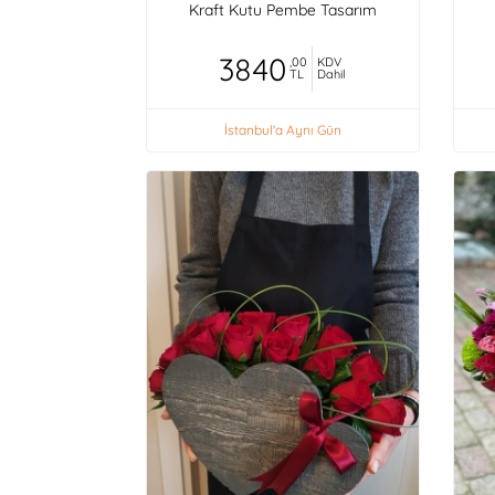
Kraft Kutu Pembe Tasarım
3840
,00
KDV
TL
Dahil
İstanbul'a Aynı Gün