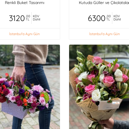
Renkli Buket Tasarımı
Kutuda Güller ve Çikolatala
3120
6300
,00
KDV
,00
KDV
TL
Dahil
TL
Dahil
İstanbul'a Aynı Gün
İstanbul'a Aynı Gün