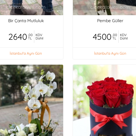
Bir Çanta Mutluluk
Pembe Güller
2640
4500
,00
KDV
,00
KDV
TL
Dahil
TL
Dahil
İstanbul'a Aynı Gün
İstanbul'a Aynı Gün